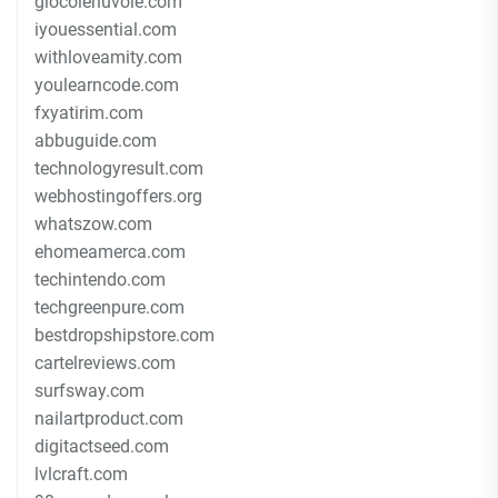
giocolenuvole.com
iyouessential.com
withloveamity.com
youlearncode.com
fxyatirim.com
abbuguide.com
technologyresult.com
webhostingoffers.org
whatszow.com
ehomeamerca.com
techintendo.com
techgreenpure.com
bestdropshipstore.com
cartelreviews.com
surfsway.com
nailartproduct.com
digitactseed.com
lvlcraft.com