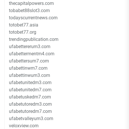
thecapitalpowers.com
tobabet88slot3.com
todayscurrentnews.com
totobet77.asia
totobet77.org
trendingpublication.com
ufabettererum3.com
ufabettermentm4.com
ufabettersum7.com
ufabettinwm7.com
ufabettinwum3.com
ufabetunitedm3.com
ufabetunitedm7.com
ufabetuskedm7.com
ufabetutoredm3.com
ufabetutoredm7.com
ufabetvalleyum3.com
veloxview.com