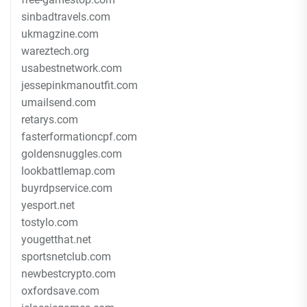
sinbadtravels.com
ukmagzine.com
wareztech.org
usabestnetwork.com
jessepinkmanoutfit.com
umailsend.com
retarys.com
fasterformationcpf.com
goldensnuggles.com
lookbattlemap.com
buyrdpservice.com
yesport.net
tostylo.com
yougetthat.net
sportsnetclub.com
newbestcrypto.com
oxfordsave.com