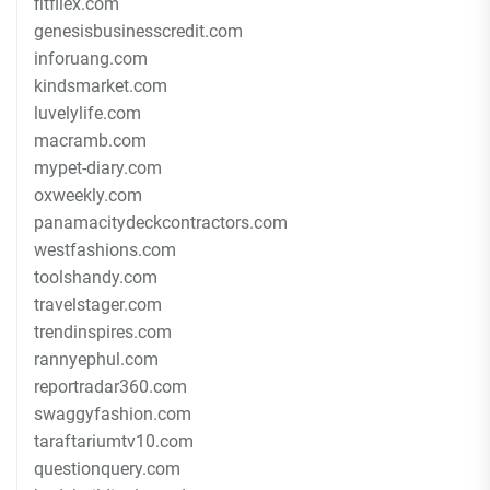
fitfllex.com
genesisbusinesscredit.com
inforuang.com
kindsmarket.com
luvelylife.com
macramb.com
mypet-diary.com
oxweekly.com
panamacitydeckcontractors.com
westfashions.com
toolshandy.com
travelstager.com
trendinspires.com
rannyephul.com
reportradar360.com
swaggyfashion.com
taraftariumtv10.com
questionquery.com