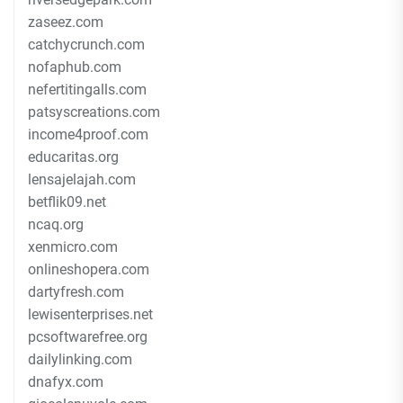
zaseez.com
catchycrunch.com
nofaphub.com
nefertitingalls.com
patsyscreations.com
income4proof.com
educaritas.org
lensajelajah.com
betflik09.net
ncaq.org
xenmicro.com
onlineshopera.com
dartyfresh.com
lewisenterprises.net
pcsoftwarefree.org
dailylinking.com
dnafyx.com