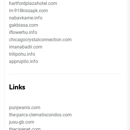
hartfordplazahotel.com
m-918kissapk.com
nabavkame.info
gakbiasa.com
iflowerhu.info
chicagocrystalconnection.com
imanabadii.com
trilipohu.info
appruptio.info
Links
punjwanis.com
the-parcs-clematiscondos.com
jusu-gb.com
thecarepet.com