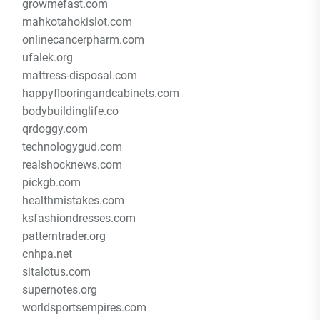
growmefast.com
mahkotahokislot.com
onlinecancerpharm.com
ufalek.org
mattress-disposal.com
happyflooringandcabinets.com
bodybuildinglife.co
qrdoggy.com
technologygud.com
realshocknews.com
pickgb.com
healthmistakes.com
ksfashiondresses.com
patterntrader.org
cnhpa.net
sitalotus.com
supernotes.org
worldsportsempires.com