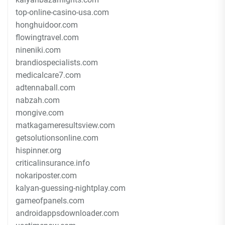
top-online-casino-usa.com
honghuidoor.com
flowingtravel.com
nineniki.com
brandiospecialists.com
medicalcare7.com
adtennaball.com
nabzah.com
mongive.com
matkagameresultsview.com
getsolutionsonline.com
hispinner.org
criticalinsurance.info
nokariposter.com
kalyan-guessing-nightplay.com
gameofpanels.com
androidappsdownloader.com