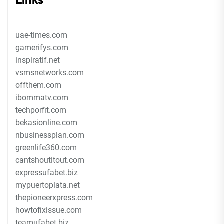
uae-times.com
gamerifys.com
inspiratif.net
vsmsnetworks.com
offthem.com
ibommatv.com
techporfit.com
bekasionline.com
nbusinessplan.com
greenlife360.com
cantshoutitout.com
expressufabet.biz
mypuertoplata.net
thepioneerxpress.com
howtofixissue.com
teamufabet.biz