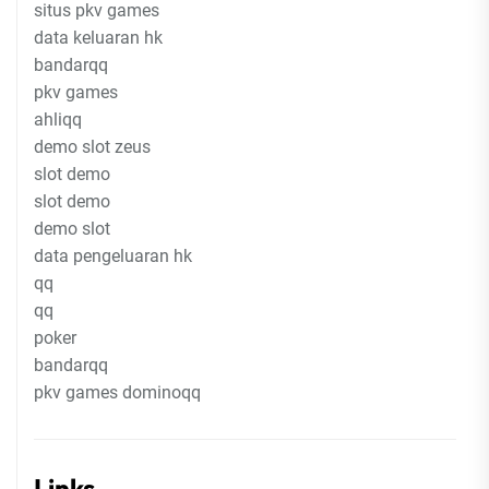
situs pkv games
data keluaran hk
bandarqq
pkv games
ahliqq
demo slot zeus
slot demo
slot demo
demo slot
data pengeluaran hk
qq
qq
poker
bandarqq
pkv games dominoqq
Links