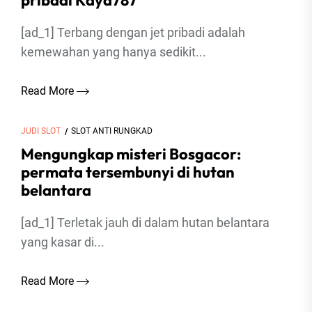
pribadi Kaya787
[ad_1] Terbang dengan jet pribadi adalah
kemewahan yang hanya sedikit...
Read More
JUDI SLOT
SLOT ANTI RUNGKAD
Mengungkap misteri Bosgacor:
permata tersembunyi di hutan
belantara
[ad_1] Terletak jauh di dalam hutan belantara
yang kasar di...
Read More