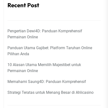
Recent Post
Pengertian Dewi4D: Panduan Komprehensif
Permainan Online
Panduan Utama Gajibet: Platform Taruhan Online
Pilihan Anda
10 Alasan Utama Memilih Majestibet untuk
Permainan Online
Memahami Saung4D: Panduan Komprehensif
Strategi Teratas untuk Menang Besar di Ahlicasino