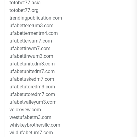
totobet77.asia
totobet77.org
trendingpublication.com
ufabettererum3.com
ufabettermentm4.com
ufabettersum7.com
ufabettinwm7.com
ufabettinwum3.com
ufabetunitedm3.com
ufabetunitedm7.com
ufabetuskedm7.com
ufabetutoredm3.com
ufabetutoredm7.com
ufabetvalleyum3.com
veloxview.com
westufabetm3.com
whiskeybrothersllc.com
wildufabetum7.com