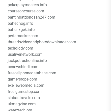
pokerplaymasters.info
courseoncourse.com
bantinbatdongsan247.com
bahednog.info
bahenxgek.info
pertamaskre.com
threadsvideoandphotodownloader.com
techgiddy.com
usalivenetwork.com
jackpotrushonline.info
ucnewshindi.com
freecellphonedatabase.com
gamersrope.com
exellewebmedia.com
free-gamestop.com
sinbadtravels.com
ukmagzine.com
wareztech.org