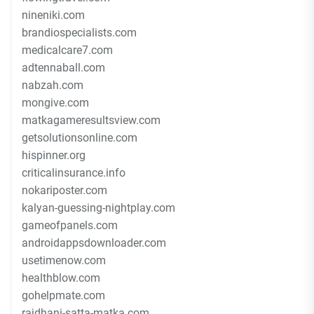
nineniki.com
brandiospecialists.com
medicalcare7.com
adtennaball.com
nabzah.com
mongive.com
matkagameresultsview.com
getsolutionsonline.com
hispinner.org
criticalinsurance.info
nokariposter.com
kalyan-guessing-nightplay.com
gameofpanels.com
androidappsdownloader.com
usetimenow.com
healthblow.com
gohelpmate.com
rajdhani-satta-matka.com