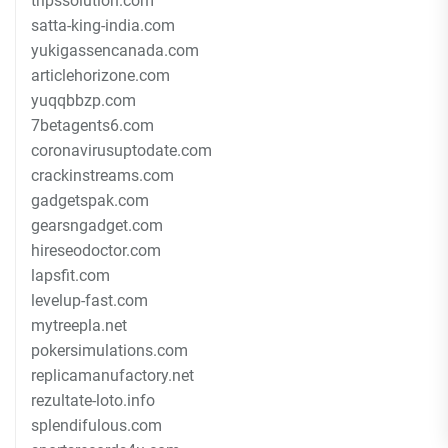
tripssolution.com
satta-king-india.com
yukigassencanada.com
articlehorizone.com
yuqqbbzp.com
7betagents6.com
coronavirusuptodate.com
crackinstreams.com
gadgetspak.com
gearsngadget.com
hireseodoctor.com
lapsfit.com
levelup-fast.com
mytreepla.net
pokersimulations.com
replicamanufactory.net
rezultate-loto.info
splendifulous.com