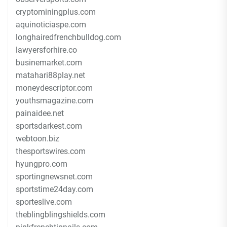
cryptominingplus.com
aquinoticiaspe.com
longhairedfrenchbulldog.com
lawyersforhire.co
businemarket.com
matahari88play.net
moneydescriptor.com
youthsmagazine.com
painaidee.net
sportsdarkest.com
webtoon.biz
thesportswires.com
hyungpro.com
sportingnewsnet.com
sportstime24day.com
sporteslive.com
theblingblingshields.com