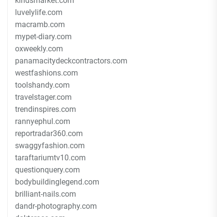
kindsmarket.com
luvelylife.com
macramb.com
mypet-diary.com
oxweekly.com
panamacitydeckcontractors.com
westfashions.com
toolshandy.com
travelstager.com
trendinspires.com
rannyephul.com
reportradar360.com
swaggyfashion.com
taraftariumtv10.com
questionquery.com
bodybuildinglegend.com
brilliant-nails.com
dandr-photography.com