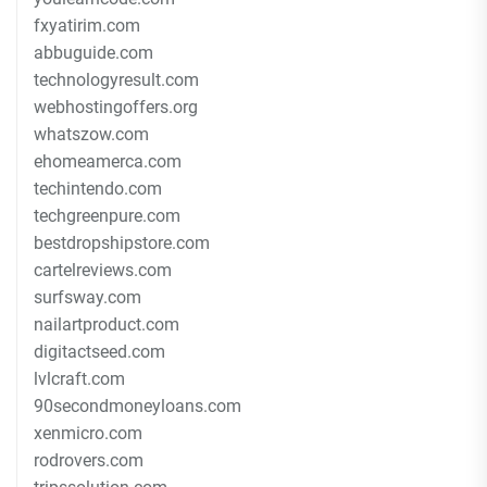
fxyatirim.com
abbuguide.com
technologyresult.com
webhostingoffers.org
whatszow.com
ehomeamerca.com
techintendo.com
techgreenpure.com
bestdropshipstore.com
cartelreviews.com
surfsway.com
nailartproduct.com
digitactseed.com
lvlcraft.com
90secondmoneyloans.com
xenmicro.com
rodrovers.com