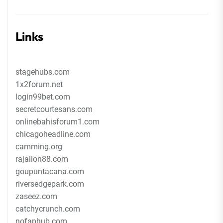
Links
stagehubs.com
1x2forum.net
login99bet.com
secretcourtesans.com
onlinebahisforum1.com
chicagoheadline.com
camming.org
rajalion88.com
goupuntacana.com
riversedgepark.com
zaseez.com
catchycrunch.com
nofaphub.com