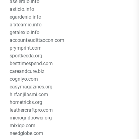
aseleraio.info
asticio.info
egardenio.info
arxteamio.info
getalexio.info
accountaudittaxcon.com
prymprint.com
sportkeeda.org
besttimespend.com
careandcure.biz
cogniyo.com
easymagazines.org
hirfanjilasmi.com
hometricks.org
leathercraftpro.com
microgridpower.org
mixiqo.com
needglobe.com