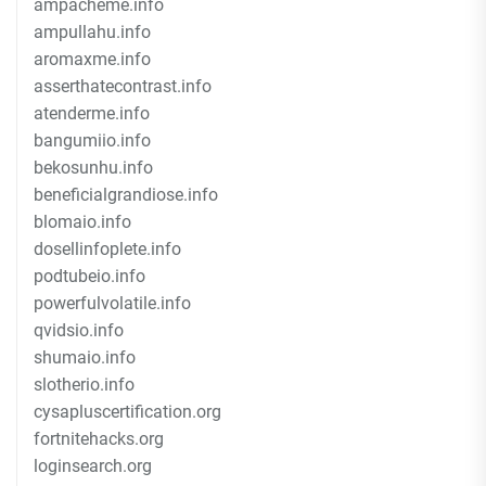
ampacheme.info
ampullahu.info
aromaxme.info
asserthatecontrast.info
atenderme.info
bangumiio.info
bekosunhu.info
beneficialgrandiose.info
blomaio.info
dosellinfoplete.info
podtubeio.info
powerfulvolatile.info
qvidsio.info
shumaio.info
slotherio.info
cysapluscertification.org
fortnitehacks.org
loginsearch.org