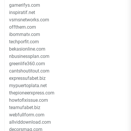
gamerifys.com
inspiratif.net
vsmsnetworks.com
offthem.com
ibommatv.com
techporfit.com
bekasionline.com
nbusinessplan.com
greenlife360.com
cantshoutitout.com
expressufabet.biz
mypuertoplata.net
thepioneerxpress.com
howtofixissue.com
teamufabet.biz
webfullform.com
allviddownload.com
decorsmag.com