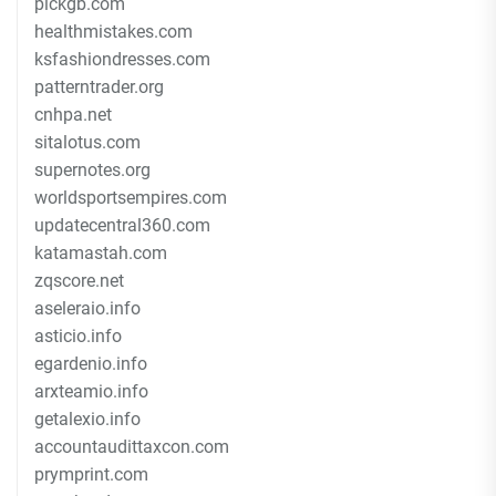
pickgb.com
healthmistakes.com
ksfashiondresses.com
patterntrader.org
cnhpa.net
sitalotus.com
supernotes.org
worldsportsempires.com
updatecentral360.com
katamastah.com
zqscore.net
aseleraio.info
asticio.info
egardenio.info
arxteamio.info
getalexio.info
accountaudittaxcon.com
prymprint.com