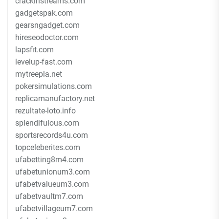
crackinstreams.com
gadgetspak.com
gearsngadget.com
hireseodoctor.com
lapsfit.com
levelup-fast.com
mytreepla.net
pokersimulations.com
replicamanufactory.net
rezultate-loto.info
splendifulous.com
sportsrecords4u.com
topceleberites.com
ufabetting8m4.com
ufabetunionum3.com
ufabetvalueum3.com
ufabetvaultm7.com
ufabetvillageum7.com