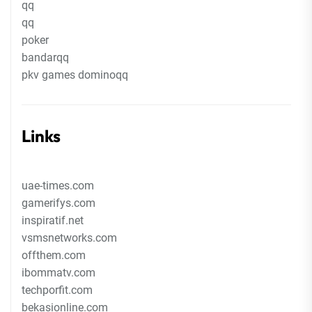
qq
qq
poker
bandarqq
pkv games dominoqq
Links
uae-times.com
gamerifys.com
inspiratif.net
vsmsnetworks.com
offthem.com
ibommatv.com
techporfit.com
bekasionline.com