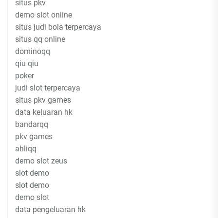
situs pkv
demo slot online
situs judi bola terpercaya
situs qq online
dominoqq
qiu qiu
poker
judi slot terpercaya
situs pkv games
data keluaran hk
bandarqq
pkv games
ahliqq
demo slot zeus
slot demo
slot demo
demo slot
data pengeluaran hk