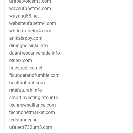
ufabetvoicem3.com
waveufabetm4.com
wayang88.net
websiteufabetm4.com
whiteufabetm4.com
anikalappy.com
dininghelsinki.info
duanfrescariverside.info
etilerx.com
finestreplica.net
flounderandfumble.com
healthohunt.com
retefuturah.info
smartinvestinginfo.info
technewsalliance.com
technonetmarket.com
tedstanger.net
ufabett732um3.com