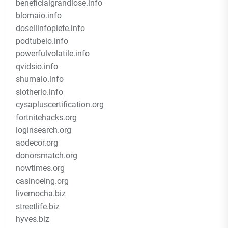
beneficialgrandiose.info
blomaio.info
dosellinfoplete.info
podtubeio.info
powerfulvolatile.info
qvidsio.info
shumaio.info
slotherio.info
cysapluscertification.org
fortnitehacks.org
loginsearch.org
aodecor.org
donorsmatch.org
nowtimes.org
casinoeing.org
livemocha.biz
streetlife.biz
hyves.biz