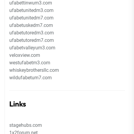
ufabettinwum3.com
ufabetunitedm3.com
ufabetunitedm7.com
ufabetuskedm7.com
ufabetutoredm3.com
ufabetutoredm7.com
ufabetvalleyum3.com
veloxview.com
westufabetm3.com
whiskeybrothersllc.com
wildufabetum7.com
Links
stagehubs.com
1x2forum.net