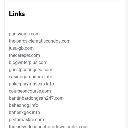
Links
punjwanis.com
the-parcs-clematiscondos.com
jusu-gb.com
thecarepet.com
blogwriterplus.com
guestpostingseo.com
casinogambitpro.info
pokerplaymasters.info
courseoncourse.com
bantinbatdongsan247.com
bahednog.info
bahenxgek.info
pertamaskre.com
threadsvideoandphotodownloader.com