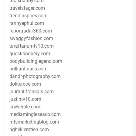
toolshandy.com
travelstager.com
trendinspires.com
rannyephul.com
reportradar360.com
swaggyfashion.com
taraftariumtv10.com
questionquery.com
bodybuildinglegend.com
brilliant-nails.com
dandr-photography.com
dokteroce.com
journal-francais.com
justintv10.com
lawyerule.com
mediamingleseaco.com
mtsmarketingblog.com
nghekiemtien.com