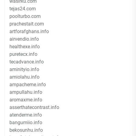
wasirku.com
tejas24.com
poolturbo.com
prachestait.com
artforafghans.info
airvendio.info
healthexe.info
puretecx.info
tecadvance.info
aminityio.info
amiolahu.info
ampacheme.info
ampullahu.info
aromaxme.info
asserthatecontrast.info
atenderme.info
bangumiio.info
bekosunhu.info