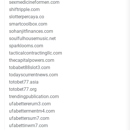
sexmedicineformen.com
shiftripple.com
slotterpercaya.co
smartcoolbox.com
sohanjitfinances.com
soulfulhousemusic.net
sparklooms.com
tacticalcontractingllc.com
thecapitalpowers.com
tobabet88slot3.com
todayscurrentnews.com
totobet77.asia
totobet77.org
trendingpublication.com
ufabettererum3.com
ufabettermentm4.com
ufabettersum7.com
ufabettinwm7.com