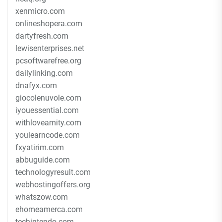
xenmicro.com
onlineshopera.com
dartyfresh.com
lewisenterprises.net
pcsoftwarefree.org
dailylinking.com
dnafyx.com
giocolenuvole.com
iyouessential.com
withloveamity.com
youlearncode.com
fxyatirim.com
abbuguide.com
technologyresult.com
webhostingoffers.org
whatszow.com
ehomeamerca.com
techintendo.com