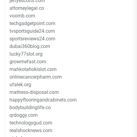
jerryescorts.com
attorneylegal.co
voomb.com
techgadgetpoint.com
tvsportsguide24.com
sportsreviews24.com
dubai360blog.com
lucky77slot.org
growmefast.com
mahkotahokislot.com
onlinecancerpharm.com
ufalek.org
mattress-disposal.com
happyflooringandcabinets.com
bodybuildinglife.co
qrdoggy.com
technologygud.com
realshocknews.com