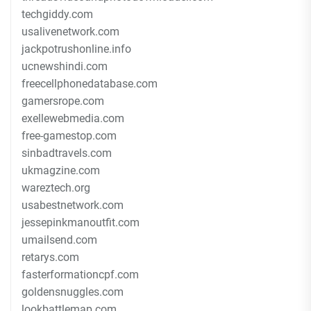
techgiddy.com
usalivenetwork.com
jackpotrushonline.info
ucnewshindi.com
freecellphonedatabase.com
gamersrope.com
exellewebmedia.com
free-gamestop.com
sinbadtravels.com
ukmagzine.com
wareztech.org
usabestnetwork.com
jessepinkmanoutfit.com
umailsend.com
retarys.com
fasterformationcpf.com
goldensnuggles.com
lookbattlemap.com