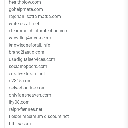
healthblow.com
gohelpmate.com
rajdhani-satta-matka.com
writerscraft.net
elearning-childprotection.com
wrestling4mena.com
knowledgeforall.info
brand2lastio.com
usadigitalservices.com
socialhoppers.com
creativedream.net
n2315.com
getwebonline.com
onlyfansheaven.com
lky08.com
ralph-fiennes.net
fielder-maximum-discount.net
fitfllex.com