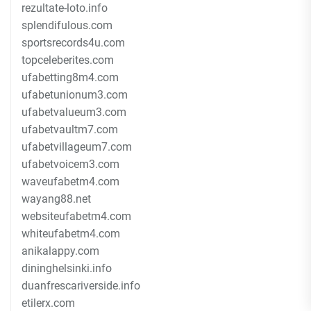
rezultate-loto.info
splendifulous.com
sportsrecords4u.com
topceleberites.com
ufabetting8m4.com
ufabetunionum3.com
ufabetvalueum3.com
ufabetvaultm7.com
ufabetvillageum7.com
ufabetvoicem3.com
waveufabetm4.com
wayang88.net
websiteufabetm4.com
whiteufabetm4.com
anikalappy.com
dininghelsinki.info
duanfrescariverside.info
etilerx.com