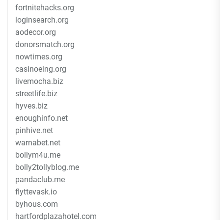
fortnitehacks.org
loginsearch.org
aodecor.org
donorsmatch.org
nowtimes.org
casinoeing.org
livemocha.biz
streetlife.biz
hyves.biz
enoughinfo.net
pinhive.net
warnabet.net
bollym4u.me
bolly2tollyblog.me
pandaclub.me
flyttevask.io
byhous.com
hartfordplazahotel.com