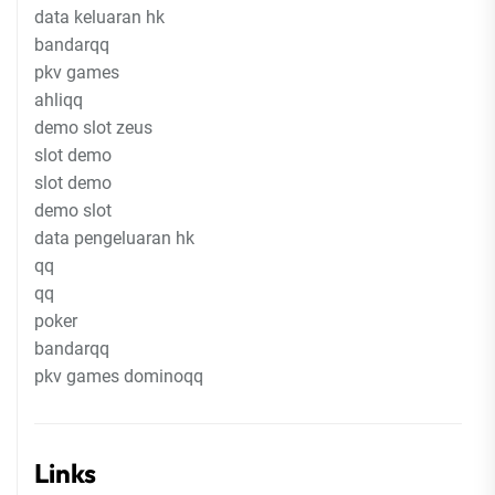
data keluaran hk
bandarqq
pkv games
ahliqq
demo slot zeus
slot demo
slot demo
demo slot
data pengeluaran hk
qq
qq
poker
bandarqq
pkv games dominoqq
Links