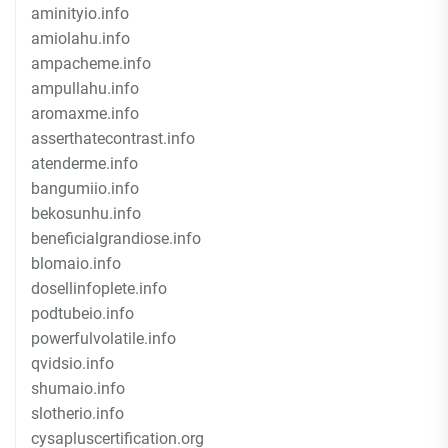
aminityio.info
amiolahu.info
ampacheme.info
ampullahu.info
aromaxme.info
asserthatecontrast.info
atenderme.info
bangumiio.info
bekosunhu.info
beneficialgrandiose.info
blomaio.info
dosellinfoplete.info
podtubeio.info
powerfulvolatile.info
qvidsio.info
shumaio.info
slotherio.info
cysapluscertification.org