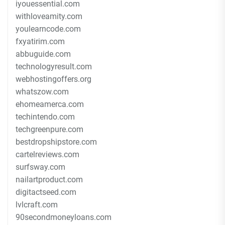
iyouessential.com
withloveamity.com
youlearncode.com
fxyatirim.com
abbuguide.com
technologyresult.com
webhostingoffers.org
whatszow.com
ehomeamerca.com
techintendo.com
techgreenpure.com
bestdropshipstore.com
cartelreviews.com
surfsway.com
nailartproduct.com
digitactseed.com
lvlcraft.com
90secondmoneyloans.com