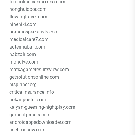
top-online-casino-usa.com
honghuidoor.com
flowingtravel.com
nineniki.com
brandiospecialists.com
medicalcare7.com
adtennaball.com
nabzah.com
mongive.com
matkagameresultsview.com
getsolutionsonline.com
hispinner.org
criticalinsurance.info
nokariposter.com
kalyan-guessing-nightplay.com
gameofpanels.com
androidappsdownloader.com
usetimenow.com