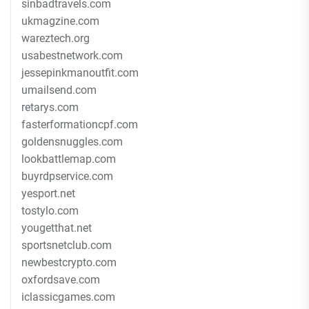
sinbadtravels.com
ukmagzine.com
wareztech.org
usabestnetwork.com
jessepinkmanoutfit.com
umailsend.com
retarys.com
fasterformationcpf.com
goldensnuggles.com
lookbattlemap.com
buyrdpservice.com
yesport.net
tostylo.com
yougetthat.net
sportsnetclub.com
newbestcrypto.com
oxfordsave.com
iclassicgames.com