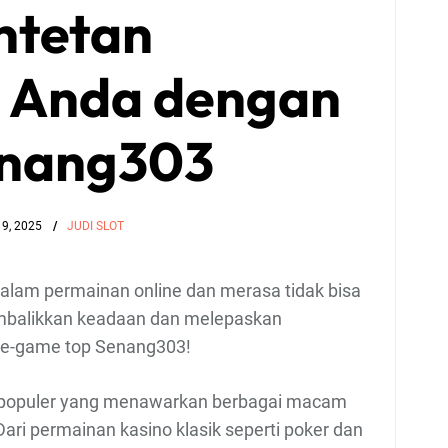
ntetan
 Anda dengan
enang303
9, 2025
JUDI SLOT
alam permainan online dan merasa tidak bisa
membalikkan keadaan dan melepaskan
e-game top Senang303!
 populer yang menawarkan berbagai macam
ari permainan kasino klasik seperti poker dan