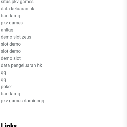
situs pkv games
data keluaran hk
bandarqq
pkv games
ahliqq
demo slot zeus
slot demo
slot demo
demo slot
data pengeluaran hk
qq
qq
poker
bandarqq
pkv games dominoqq
Links