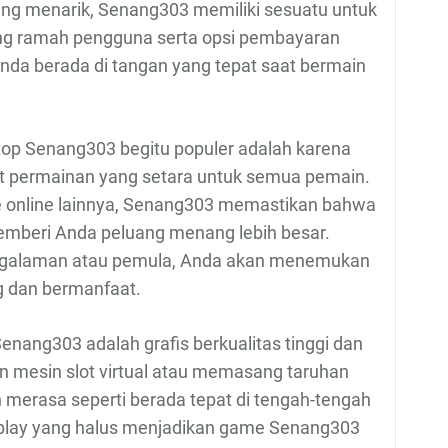
yang menarik, Senang303 memiliki sesuatu untuk
ng ramah pengguna serta opsi pembayaran
da berada di tangan yang tepat saat bermain
op Senang303 begitu populer adalah karena
 permainan yang setara untuk semua pemain.
 online lainnya, Senang303 memastikan bahwa
emberi Anda peluang menang lebih besar.
engalaman atau pemula, Anda akan menemukan
 dan bermanfaat.
enang303 adalah grafis berkualitas tinggi dan
n mesin slot virtual atau memasang taruhan
 merasa seperti berada tepat di tengah-tengah
meplay yang halus menjadikan game Senang303