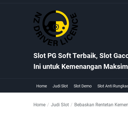
Skip
to
the
content
Slot
Slot PG Soft Terbaik, Slot Gac
PG
Ini untuk Kemenangan Maksim
Soft
Terbaik,
Slot
Home
Judi Slot
Slot Demo
Slot Anti Rungka
Gacor
Hari
Home
Judi Slot
Bebaskan Rentetan Keme
Ini
untuk
Kemenangan