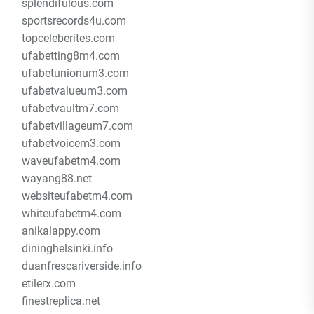
splendifulous.com
sportsrecords4u.com
topceleberites.com
ufabetting8m4.com
ufabetunionum3.com
ufabetvalueum3.com
ufabetvaultm7.com
ufabetvillageum7.com
ufabetvoicem3.com
waveufabetm4.com
wayang88.net
websiteufabetm4.com
whiteufabetm4.com
anikalappy.com
dininghelsinki.info
duanfrescariverside.info
etilerx.com
finestreplica.net