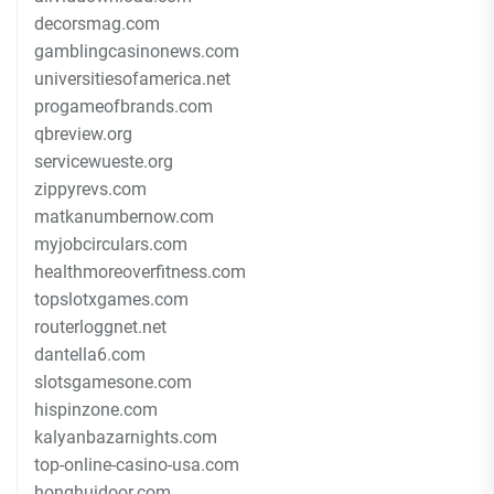
decorsmag.com
gamblingcasinonews.com
universitiesofamerica.net
progameofbrands.com
qbreview.org
servicewueste.org
zippyrevs.com
matkanumbernow.com
myjobcirculars.com
healthmoreoverfitness.com
topslotxgames.com
routerloggnet.net
dantella6.com
slotsgamesone.com
hispinzone.com
kalyanbazarnights.com
top-online-casino-usa.com
honghuidoor.com