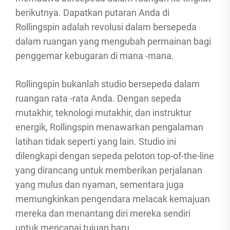
berikutnya. Dapatkan putaran Anda di
Rollingspin adalah revolusi dalam bersepeda
dalam ruangan yang mengubah permainan bagi
penggemar kebugaran di mana -mana.
Rollingspin bukanlah studio bersepeda dalam
ruangan rata -rata Anda. Dengan sepeda
mutakhir, teknologi mutakhir, dan instruktur
energik, Rollingspin menawarkan pengalaman
latihan tidak seperti yang lain. Studio ini
dilengkapi dengan sepeda peloton top-of-the-line
yang dirancang untuk memberikan perjalanan
yang mulus dan nyaman, sementara juga
memungkinkan pengendara melacak kemajuan
mereka dan menantang diri mereka sendiri
untuk mencapai tujuan baru.