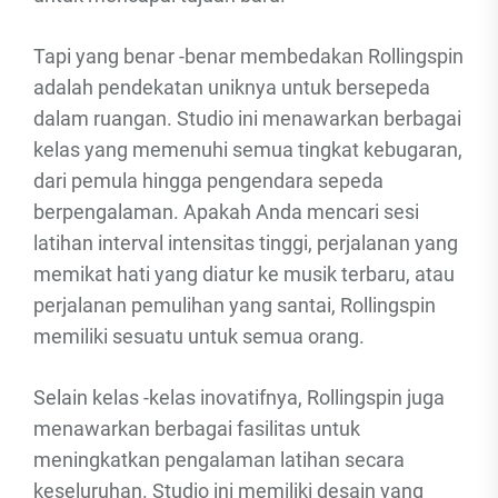
Tapi yang benar -benar membedakan Rollingspin
adalah pendekatan uniknya untuk bersepeda
dalam ruangan. Studio ini menawarkan berbagai
kelas yang memenuhi semua tingkat kebugaran,
dari pemula hingga pengendara sepeda
berpengalaman. Apakah Anda mencari sesi
latihan interval intensitas tinggi, perjalanan yang
memikat hati yang diatur ke musik terbaru, atau
perjalanan pemulihan yang santai, Rollingspin
memiliki sesuatu untuk semua orang.
Selain kelas -kelas inovatifnya, Rollingspin juga
menawarkan berbagai fasilitas untuk
meningkatkan pengalaman latihan secara
keseluruhan. Studio ini memiliki desain yang