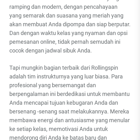
ramping dan modern, dengan pencahayaan
yang semarak dan suasana yang meriah yang
akan membuat Anda dipompa dan siap berputar.
Dan dengan waktu kelas yang nyaman dan opsi
pemesanan online, tidak pernah semudah ini
cocok dengan jadwal sibuk Anda.
Tapi mungkin bagian terbaik dari Rollingspin
adalah tim instrukturnya yang luar biasa. Para
profesional yang bersemangat dan
berpengalaman ini berdedikasi untuk membantu
Anda mencapai tujuan kebugaran Anda dan
bersenang -senang saat melakukannya. Mereka
membawa energi dan antusiasme yang menular
ke setiap kelas, memotivasi Anda untuk
mendorong diri Anda ke batas baru dan