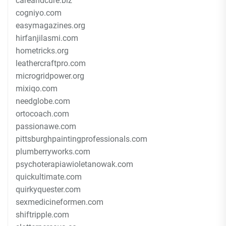
careandcure.biz
cogniyo.com
easymagazines.org
hirfanjilasmi.com
hometricks.org
leathercraftpro.com
microgridpower.org
mixiqo.com
needglobe.com
ortocoach.com
passionawe.com
pittsburghpaintingprofessionals.com
plumberryworks.com
psychoterapiawioletanowak.com
quickultimate.com
quirkyquester.com
sexmedicineformen.com
shiftripple.com