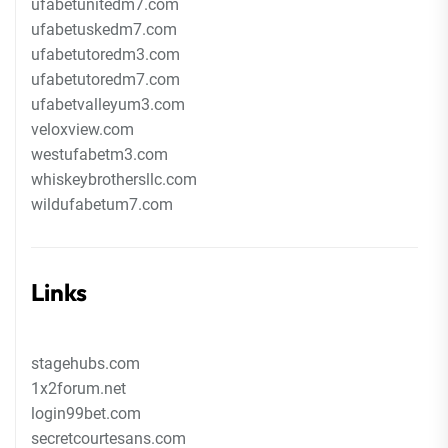
ufabetunitedm7.com
ufabetuskedm7.com
ufabetutoredm3.com
ufabetutoredm7.com
ufabetvalleyum3.com
veloxview.com
westufabetm3.com
whiskeybrothersllc.com
wildufabetum7.com
Links
stagehubs.com
1x2forum.net
login99bet.com
secretcourtesans.com