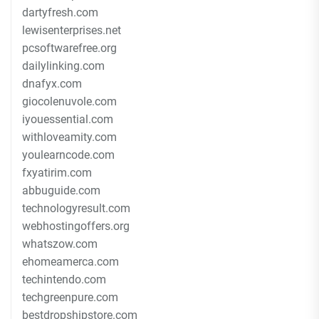
dartyfresh.com
lewisenterprises.net
pcsoftwarefree.org
dailylinking.com
dnafyx.com
giocolenuvole.com
iyouessential.com
withloveamity.com
youlearncode.com
fxyatirim.com
abbuguide.com
technologyresult.com
webhostingoffers.org
whatszow.com
ehomeamerca.com
techintendo.com
techgreenpure.com
bestdropshipstore.com