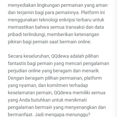
menyediakan lingkungan permainan yang aman
dan terjamin bagi para pemainnya. Platform ini
menggunakan teknologi enkripsi terbaru untuk
memastikan bahwa semua transaksi dan data
pribadi terlindungi, memberikan ketenangan
pikiran bagi pemain saat bermain online.
Secara keseluruhan, QQdewa adalah pilihan
fantastis bagi pemain yang mencari pengalaman
perjudian online yang beragam dan menarik.
Dengan beragam pilihan permainan, platform
yang nyaman, dan komitmen terhadap
keselamatan pemain, QQdewa memiliki semua
yang Anda butuhkan untuk menikmati
pengalaman bermain yang menyenangkan dan
bermanfaat. Jadi mengapa menunggu?