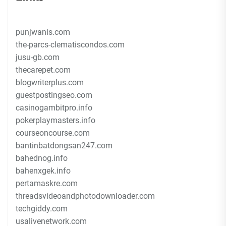
punjwanis.com
the-parcs-clematiscondos.com
jusu-gb.com
thecarepet.com
blogwriterplus.com
guestpostingseo.com
casinogambitpro.info
pokerplaymasters.info
courseoncourse.com
bantinbatdongsan247.com
bahednog.info
bahenxgek.info
pertamaskre.com
threadsvideoandphotodownloader.com
techgiddy.com
usalivenetwork.com