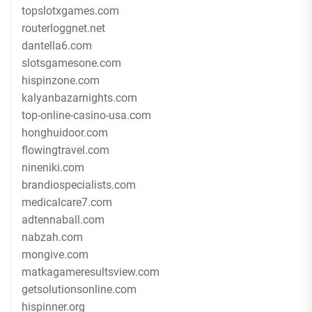
topslotxgames.com
routerloggnet.net
dantella6.com
slotsgamesone.com
hispinzone.com
kalyanbazarnights.com
top-online-casino-usa.com
honghuidoor.com
flowingtravel.com
nineniki.com
brandiospecialists.com
medicalcare7.com
adtennaball.com
nabzah.com
mongive.com
matkagameresultsview.com
getsolutionsonline.com
hispinner.org