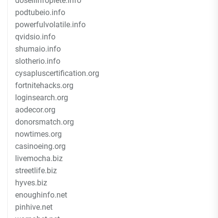
dosellinfoplete.info
podtubeio.info
powerfulvolatile.info
qvidsio.info
shumaio.info
slotherio.info
cysapluscertification.org
fortnitehacks.org
loginsearch.org
aodecor.org
donorsmatch.org
nowtimes.org
casinoeing.org
livemocha.biz
streetlife.biz
hyves.biz
enoughinfo.net
pinhive.net