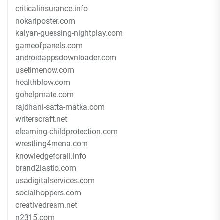
criticalinsurance.info
nokariposter.com
kalyan-guessing-nightplay.com
gameofpanels.com
androidappsdownloader.com
usetimenow.com
healthblow.com
gohelpmate.com
rajdhani-satta-matka.com
writerscraft.net
elearning-childprotection.com
wrestling4mena.com
knowledgeforall.info
brand2lastio.com
usadigitalservices.com
socialhoppers.com
creativedream.net
n2315.com