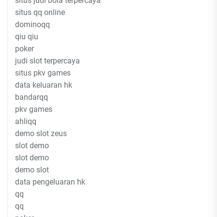
situs judi bola terpercaya
situs qq online
dominoqq
qiu qiu
poker
judi slot terpercaya
situs pkv games
data keluaran hk
bandarqq
pkv games
ahliqq
demo slot zeus
slot demo
slot demo
demo slot
data pengeluaran hk
qq
qq