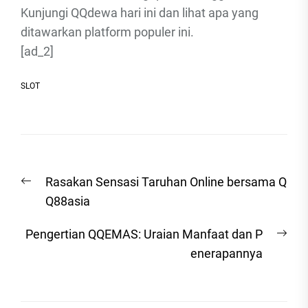
Kunjungi QQdewa hari ini dan lihat apa yang
ditawarkan platform populer ini.
[ad_2]
SLOT
Post
Previous
Rasakan Sensasi Taruhan Online bersama Q
navigation
post:
Q88asia
Nex
Pengertian QQEMAS: Uraian Manfaat dan P
post
enerapannya