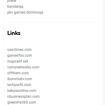
poker
bandarqq
pkv games dominoqq
Links
uae-times.com
gamerifys.com
inspiratif.net
vsmsnetworks.com
offthem.com
ibommatv.com
techporfit.com
bekasionline.com
nbusinessplan.com
greenlife360.com