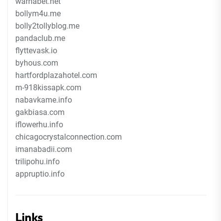
warnabet.net
bollym4u.me
bolly2tollyblog.me
pandaclub.me
flyttevask.io
byhous.com
hartfordplazahotel.com
m-918kissapk.com
nabavkame.info
gakbiasa.com
iflowerhu.info
chicagocrystalconnection.com
imanabadii.com
trilipohu.info
appruptio.info
Links