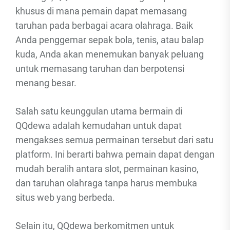
khusus di mana pemain dapat memasang
taruhan pada berbagai acara olahraga. Baik
Anda penggemar sepak bola, tenis, atau balap
kuda, Anda akan menemukan banyak peluang
untuk memasang taruhan dan berpotensi
menang besar.
Salah satu keunggulan utama bermain di
QQdewa adalah kemudahan untuk dapat
mengakses semua permainan tersebut dari satu
platform. Ini berarti bahwa pemain dapat dengan
mudah beralih antara slot, permainan kasino,
dan taruhan olahraga tanpa harus membuka
situs web yang berbeda.
Selain itu, QQdewa berkomitmen untuk