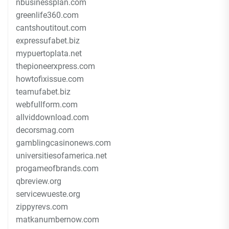
nbusinessplan.com
greenlife360.com
cantshoutitout.com
expressufabet.biz
mypuertoplata.net
thepioneerxpress.com
howtofixissue.com
teamufabet.biz
webfullform.com
allviddownload.com
decorsmag.com
gamblingcasinonews.com
universitiesofamerica.net
progameofbrands.com
qbreview.org
servicewueste.org
zippyrevs.com
matkanumbernow.com