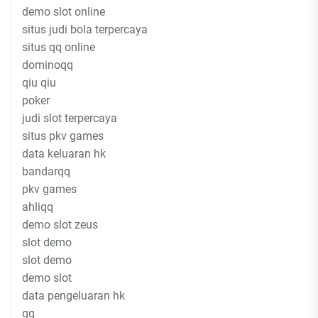
demo slot online
situs judi bola terpercaya
situs qq online
dominoqq
qiu qiu
poker
judi slot terpercaya
situs pkv games
data keluaran hk
bandarqq
pkv games
ahliqq
demo slot zeus
slot demo
slot demo
demo slot
data pengeluaran hk
qq