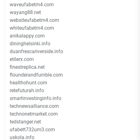
waveufabetm4.com
wayang88.net
websiteufabetm4.com
whiteufabetm4.com
anikalappy.com
dininghelsinki.info
duanfrescariverside.info
etilerx.com
finestreplica.net
flounderandfumble.com
healthohunt.com
retefuturah.info
smartinvestinginfo.info
technewsalliance.com
technonetmarket.com
tedstanger.net
ufabett732um3.com
uskola.info