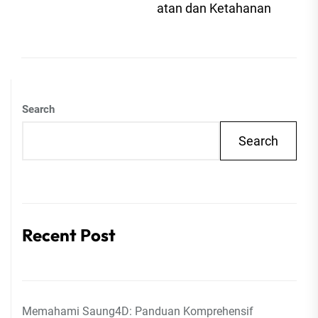
post
atan dan Ketahanan
Search
Search
Recent Post
Memahami Saung4D: Panduan Komprehensif