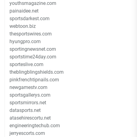
youthsmagazine.com
painaidee.net
sportsdarkest.com
webtoon.biz
thesportswires.com
hyungpro.com
sportingnewsnet.com
sportstime24day.com
sporteslive.com
theblingblingshields.com
pinkfrenchtipnails.com
newgamestv.com
sportsgallerys.com
sportsmirrors.net
datasports.net
atasehirescortu.net
engineeringtechub.com
jerryescorts.com