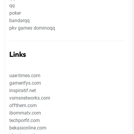
qq
poker
bandarqq
pkv games dominoqq
Links
uae-times.com
gamerifys.com
inspiratif.net
vsmsnetworks.com
offthem.com
ibommatv.com
techporfit.com
bekasionline.com