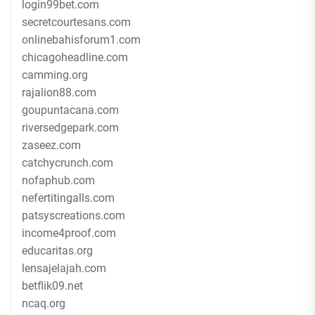
login99bet.com
secretcourtesans.com
onlinebahisforum1.com
chicagoheadline.com
camming.org
rajalion88.com
goupuntacana.com
riversedgepark.com
zaseez.com
catchycrunch.com
nofaphub.com
nefertitingalls.com
patsyscreations.com
income4proof.com
educaritas.org
lensajelajah.com
betflik09.net
ncaq.org