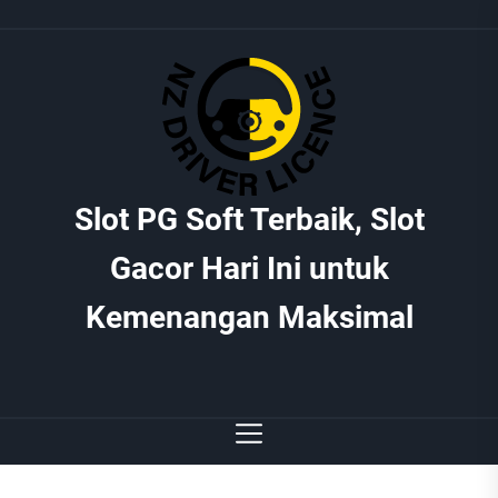
Skip
to
the
content
Slot
Slot PG Soft Terbaik, Slot
PG
Gacor Hari Ini untuk
Soft
Terbaik,
Kemenangan Maksimal
Slot
Gacor
Hari
Ini
untuk
Kemenangan