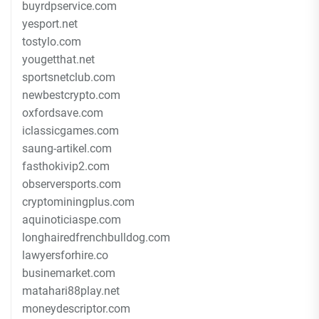
buyrdpservice.com
yesport.net
tostylo.com
yougetthat.net
sportsnetclub.com
newbestcrypto.com
oxfordsave.com
iclassicgames.com
saung-artikel.com
fasthokivip2.com
observersports.com
cryptominingplus.com
aquinoticiaspe.com
longhairedfrenchbulldog.com
lawyersforhire.co
businemarket.com
matahari88play.net
moneydescriptor.com