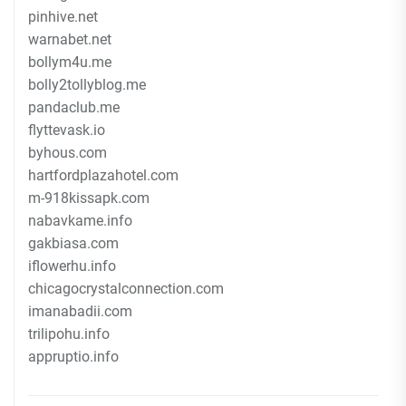
pinhive.net
warnabet.net
bollym4u.me
bolly2tollyblog.me
pandaclub.me
flyttevask.io
byhous.com
hartfordplazahotel.com
m-918kissapk.com
nabavkame.info
gakbiasa.com
iflowerhu.info
chicagocrystalconnection.com
imanabadii.com
trilipohu.info
appruptio.info