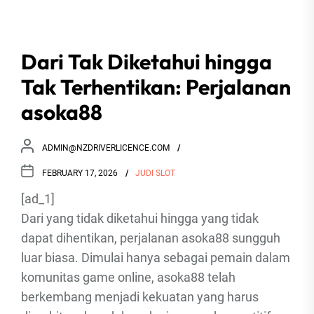
Maksimal
Dari Tak Diketahui hingga
Tak Terhentikan: Perjalanan
asoka88
ADMIN@NZDRIVERLICENCE.COM
FEBRUARY 17, 2026
JUDI SLOT
[ad_1]
Dari yang tidak diketahui hingga yang tidak
dapat dihentikan, perjalanan asoka88 sungguh
luar biasa. Dimulai hanya sebagai pemain dalam
komunitas game online, asoka88 telah
berkembang menjadi kekuatan yang harus