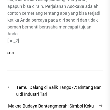
apapun bisa diraih. Perjalanan Asoka88 adalah
contoh cemerlang tentang apa yang bisa terjadi
ketika Anda percaya pada diri sendiri dan tidak
pernah berhenti berusaha mencapai tujuan
Anda.
[ad_2]
SLOT
Post
Previous
Temui Dalang di Balik Tango77: Bintang Bar
navigation
post:
u di Industri Tari
Nex
Makna Budaya Bantengmerah: Simbol Keku