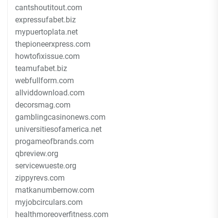
cantshoutitout.com
expressufabet.biz
mypuertoplata.net
thepioneerxpress.com
howtofixissue.com
teamufabet.biz
webfullform.com
allviddownload.com
decorsmag.com
gamblingcasinonews.com
universitiesofamerica.net
progameofbrands.com
qbreview.org
servicewueste.org
zippyrevs.com
matkanumbernow.com
myjobcirculars.com
healthmoreoverfitness.com