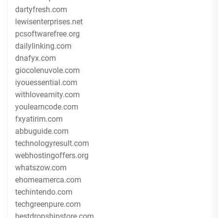
dartyfresh.com
lewisenterprises.net
pcsoftwarefree.org
dailylinking.com
dnafyx.com
giocolenuvole.com
iyouessential.com
withloveamity.com
youlearncode.com
fxyatirim.com
abbuguide.com
technologyresult.com
webhostingoffers.org
whatszow.com
ehomeamerca.com
techintendo.com
techgreenpure.com
bestdropshipstore.com