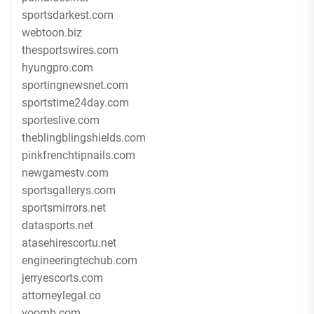
sportsdarkest.com
webtoon.biz
thesportswires.com
hyungpro.com
sportingnewsnet.com
sportstime24day.com
sporteslive.com
theblingblingshields.com
pinkfrenchtipnails.com
newgamestv.com
sportsgallerys.com
sportsmirrors.net
datasports.net
atasehirescortu.net
engineeringtechub.com
jerryescorts.com
attorneylegal.co
voomb.com