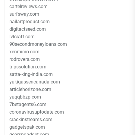
cartelreviews.com
surfsway.com
nailartproduct.com
digitactseed.com
lvlcraft.com
90secondmoneyloans.com
xenmicro.com
rodrovers.com
tripssolution.com
satta-king-india.com
yukigassencanada.com
articlehorizone.com
yuqqbbzp.com
7betagents6.com
coronavirusuptodate.com
crackinstreams.com
gadgetspak.com
gearsngadget.com