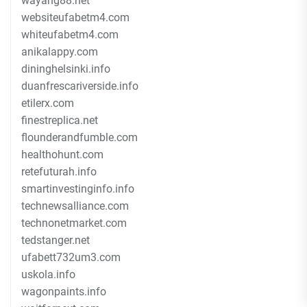
wayang88.net
websiteufabetm4.com
whiteufabetm4.com
anikalappy.com
dininghelsinki.info
duanfrescariverside.info
etilerx.com
finestreplica.net
flounderandfumble.com
healthohunt.com
retefuturah.info
smartinvestinginfo.info
technewsalliance.com
technonetmarket.com
tedstanger.net
ufabett732um3.com
uskola.info
wagonpaints.info