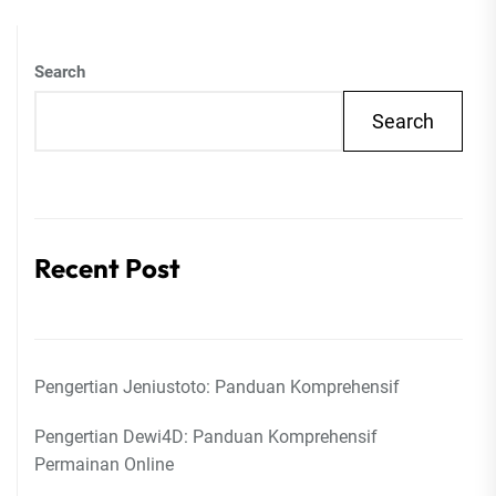
Search
Search
Recent Post
Pengertian Jeniustoto: Panduan Komprehensif
Pengertian Dewi4D: Panduan Komprehensif
Permainan Online