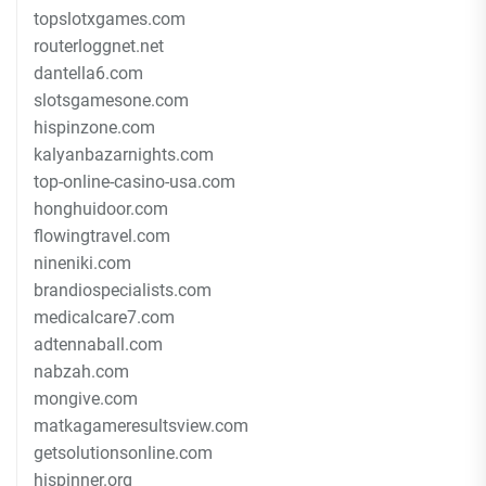
topslotxgames.com
routerloggnet.net
dantella6.com
slotsgamesone.com
hispinzone.com
kalyanbazarnights.com
top-online-casino-usa.com
honghuidoor.com
flowingtravel.com
nineniki.com
brandiospecialists.com
medicalcare7.com
adtennaball.com
nabzah.com
mongive.com
matkagameresultsview.com
getsolutionsonline.com
hispinner.org