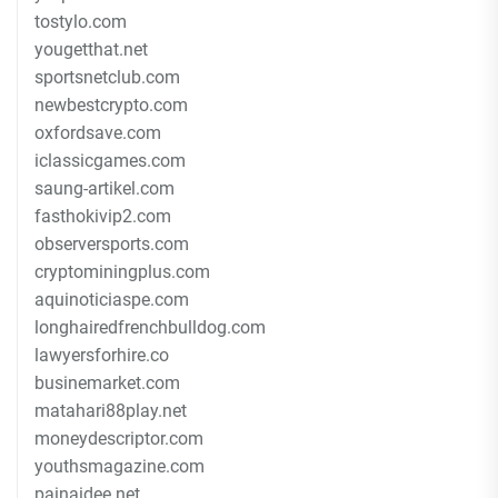
tostylo.com
yougetthat.net
sportsnetclub.com
newbestcrypto.com
oxfordsave.com
iclassicgames.com
saung-artikel.com
fasthokivip2.com
observersports.com
cryptominingplus.com
aquinoticiaspe.com
longhairedfrenchbulldog.com
lawyersforhire.co
businemarket.com
matahari88play.net
moneydescriptor.com
youthsmagazine.com
painaidee.net