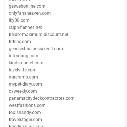
getwebonline.com
onlyfansheaven.com
lky08.com
ralph-fiennes.net
fielder-maximum-discount.net
fitfllex.com
genesisbusinesscredit.com
inforuang.com
kindsmarket.com
luvelylife.com
macramb.com
mypet-diary.com
oxweekly.com
panamacitydeckcontractors.com
westfashions.com
toolshandy.com
travelstager.com
trendinspires.com