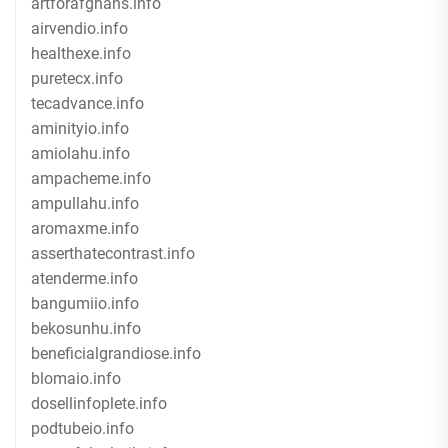
artforafghans.info
airvendio.info
healthexe.info
puretecx.info
tecadvance.info
aminityio.info
amiolahu.info
ampacheme.info
ampullahu.info
aromaxme.info
asserthatecontrast.info
atenderme.info
bangumiio.info
bekosunhu.info
beneficialgrandiose.info
blomaio.info
dosellinfoplete.info
podtubeio.info