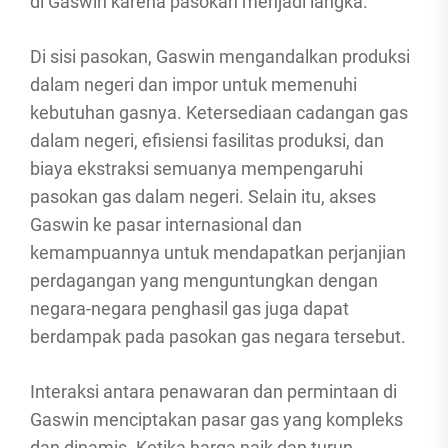
di Gaswin karena pasokan menjadi langka.
Di sisi pasokan, Gaswin mengandalkan produksi
dalam negeri dan impor untuk memenuhi
kebutuhan gasnya. Ketersediaan cadangan gas
dalam negeri, efisiensi fasilitas produksi, dan
biaya ekstraksi semuanya mempengaruhi
pasokan gas dalam negeri. Selain itu, akses
Gaswin ke pasar internasional dan
kemampuannya untuk mendapatkan perjanjian
perdagangan yang menguntungkan dengan
negara-negara penghasil gas juga dapat
berdampak pada pasokan gas negara tersebut.
Interaksi antara penawaran dan permintaan di
Gaswin menciptakan pasar gas yang kompleks
dan dinamis. Ketika harga naik dan turun