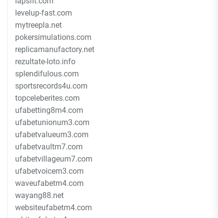
lapsfit.com
levelup-fast.com
mytreepla.net
pokersimulations.com
replicamanufactory.net
rezultate-loto.info
splendifulous.com
sportsrecords4u.com
topceleberites.com
ufabetting8m4.com
ufabetunionum3.com
ufabetvalueum3.com
ufabetvaultm7.com
ufabetvillageum7.com
ufabetvoicem3.com
waveufabetm4.com
wayang88.net
websiteufabetm4.com