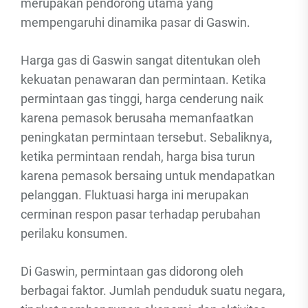
merupakan pendorong utama yang
mempengaruhi dinamika pasar di Gaswin.
Harga gas di Gaswin sangat ditentukan oleh
kekuatan penawaran dan permintaan. Ketika
permintaan gas tinggi, harga cenderung naik
karena pemasok berusaha memanfaatkan
peningkatan permintaan tersebut. Sebaliknya,
ketika permintaan rendah, harga bisa turun
karena pemasok bersaing untuk mendapatkan
pelanggan. Fluktuasi harga ini merupakan
cerminan respon pasar terhadap perubahan
perilaku konsumen.
Di Gaswin, permintaan gas didorong oleh
berbagai faktor. Jumlah penduduk suatu negara,