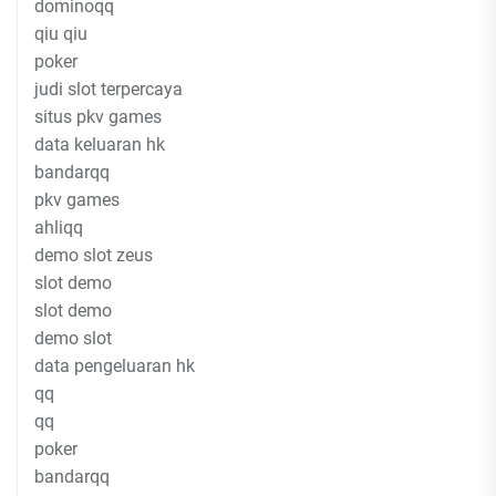
dominoqq
qiu qiu
poker
judi slot terpercaya
situs pkv games
data keluaran hk
bandarqq
pkv games
ahliqq
demo slot zeus
slot demo
slot demo
demo slot
data pengeluaran hk
qq
qq
poker
bandarqq