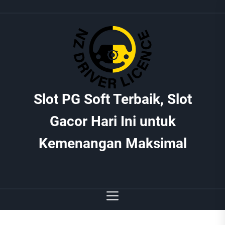
Skip
to
the
content
Slot
Slot PG Soft Terbaik, Slot
PG
Gacor Hari Ini untuk
Soft
Terbaik,
Kemenangan Maksimal
Slot
Gacor
Hari
Ini
untuk
Kemenangan