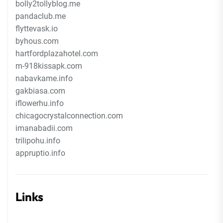
bolly2tollyblog.me
pandaclub.me
flyttevask.io
byhous.com
hartfordplazahotel.com
m-918kissapk.com
nabavkame.info
gakbiasa.com
iflowerhu.info
chicagocrystalconnection.com
imanabadii.com
trilipohu.info
appruptio.info
Links