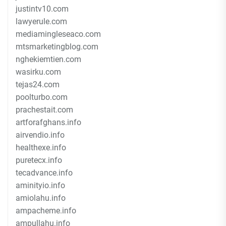
justintv10.com
lawyerule.com
mediamingleseaco.com
mtsmarketingblog.com
nghekiemtien.com
wasirku.com
tejas24.com
poolturbo.com
prachestait.com
artforafghans.info
airvendio.info
healthexe.info
puretecx.info
tecadvance.info
aminityio.info
amiolahu.info
ampacheme.info
ampullahu.info