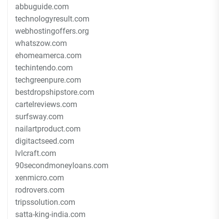
abbuguide.com
technologyresult.com
webhostingoffers.org
whatszow.com
ehomeamerca.com
techintendo.com
techgreenpure.com
bestdropshipstore.com
cartelreviews.com
surfsway.com
nailartproduct.com
digitactseed.com
lvlcraft.com
90secondmoneyloans.com
xenmicro.com
rodrovers.com
tripssolution.com
satta-king-india.com