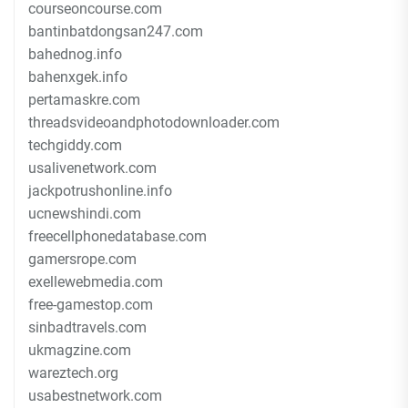
courseoncourse.com
bantinbatdongsan247.com
bahednog.info
bahenxgek.info
pertamaskre.com
threadsvideoandphotodownloader.com
techgiddy.com
usalivenetwork.com
jackpotrushonline.info
ucnewshindi.com
freecellphonedatabase.com
gamersrope.com
exellewebmedia.com
free-gamestop.com
sinbadtravels.com
ukmagzine.com
wareztech.org
usabestnetwork.com