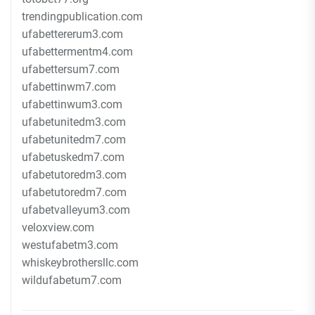
trendingpublication.com
ufabettererum3.com
ufabettermentm4.com
ufabettersum7.com
ufabettinwm7.com
ufabettinwum3.com
ufabetunitedm3.com
ufabetunitedm7.com
ufabetuskedm7.com
ufabetutoredm3.com
ufabetutoredm7.com
ufabetvalleyum3.com
veloxview.com
westufabetm3.com
whiskeybrothersllc.com
wildufabetum7.com