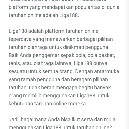
platform yang mendapatkan popularitas di dunia
taruhan online adalah Liga188.
Liga188 adalah platform taruhan online
tepercaya yang menawarkan berbagai pilihan
taruhan olahraga untuk dinikmati pengguna.
Baik Anda penggemar sepak bola, bola basket,
tenis, atau olahraga lainnya, Liga188 punya
sesuatu untuk semua orang. Dengan antarmuka
yang ramah pengguna dan beragam pilihan
taruhan, tidak heran mengapa begitu banyak
orang memilih menggunakan Liga188 untuk
kebutuhan taruhan online mereka.
Jadi, bagaimana Anda bisa ikut serta dan mulai
menggunakan Liga188 untuk taruhan online?