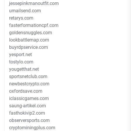
jessepinkmanoutfit.com
umailsend.com
retarys.com
fasterformationcpf.com
goldensnuggles.com
lookbattlemap.com
buyrdpservice.com
yesport.net
tostylo.com
yougetthat.net
sportsnetclub.com
newbestcrypto.com
oxfordsave.com
iclassicgames.com
saung-artikel.com
fasthokivip2.com
observersports.com
cryptominingplus.com