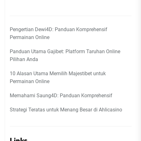
Pengertian Dewi4D: Panduan Komprehensif
Permainan Online
Panduan Utama Gajibet: Platform Taruhan Online
Pilihan Anda
10 Alasan Utama Memilih Majestibet untuk
Permainan Online
Memahami Saung4D: Panduan Komprehensif
Strategi Teratas untuk Menang Besar di Ahlicasino
Links