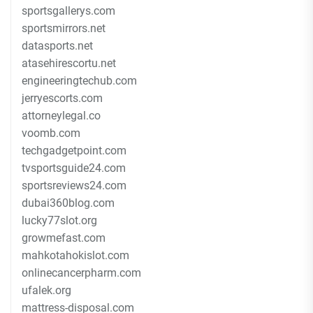
sportsgallerys.com
sportsmirrors.net
datasports.net
atasehirescortu.net
engineeringtechub.com
jerryescorts.com
attorneylegal.co
voomb.com
techgadgetpoint.com
tvsportsguide24.com
sportsreviews24.com
dubai360blog.com
lucky77slot.org
growmefast.com
mahkotahokislot.com
onlinecancerpharm.com
ufalek.org
mattress-disposal.com