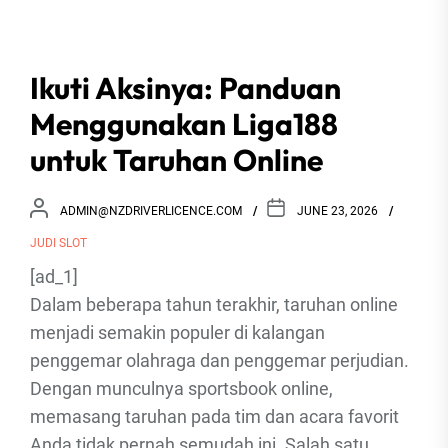
Maksimal
Ikuti Aksinya: Panduan
Menggunakan Liga188
untuk Taruhan Online
ADMIN@NZDRIVERLICENCE.COM
JUNE 23, 2026
JUDI SLOT
[ad_1]
Dalam beberapa tahun terakhir, taruhan online
menjadi semakin populer di kalangan
penggemar olahraga dan penggemar perjudian.
Dengan munculnya sportsbook online,
memasang taruhan pada tim dan acara favorit
Anda tidak pernah semudah ini. Salah satu