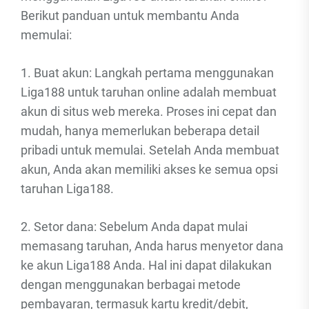
Berikut panduan untuk membantu Anda
memulai:
1. Buat akun: Langkah pertama menggunakan
Liga188 untuk taruhan online adalah membuat
akun di situs web mereka. Proses ini cepat dan
mudah, hanya memerlukan beberapa detail
pribadi untuk memulai. Setelah Anda membuat
akun, Anda akan memiliki akses ke semua opsi
taruhan Liga188.
2. Setor dana: Sebelum Anda dapat mulai
memasang taruhan, Anda harus menyetor dana
ke akun Liga188 Anda. Hal ini dapat dilakukan
dengan menggunakan berbagai metode
pembayaran, termasuk kartu kredit/debit,