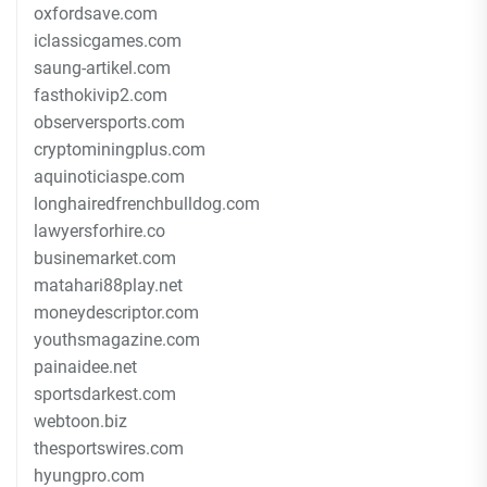
oxfordsave.com
iclassicgames.com
saung-artikel.com
fasthokivip2.com
observersports.com
cryptominingplus.com
aquinoticiaspe.com
longhairedfrenchbulldog.com
lawyersforhire.co
businemarket.com
matahari88play.net
moneydescriptor.com
youthsmagazine.com
painaidee.net
sportsdarkest.com
webtoon.biz
thesportswires.com
hyungpro.com