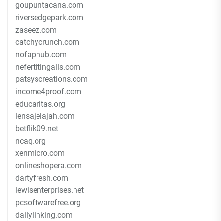
goupuntacana.com
riversedgepark.com
zaseez.com
catchycrunch.com
nofaphub.com
nefertitingalls.com
patsyscreations.com
income4proof.com
educaritas.org
lensajelajah.com
betflik09.net
ncaq.org
xenmicro.com
onlineshopera.com
dartyfresh.com
lewisenterprises.net
pcsoftwarefree.org
dailylinking.com