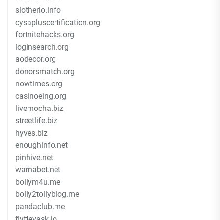
slotherio.info
cysapluscertification.org
fortnitehacks.org
loginsearch.org
aodecor.org
donorsmatch.org
nowtimes.org
casinoeing.org
livemocha.biz
streetlife.biz
hyves.biz
enoughinfo.net
pinhive.net
warnabet.net
bollym4u.me
bolly2tollyblog.me
pandaclub.me
flyttevask.io