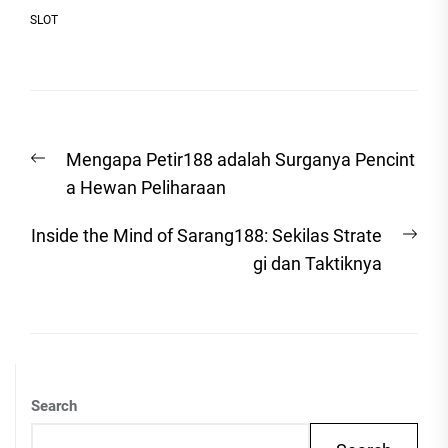
SLOT
Post
Previous
Mengapa Petir188 adalah Surganya Pencint
navigation
post:
a Hewan Peliharaan
Nex
Inside the Mind of Sarang188: Sekilas Strate
post
gi dan Taktiknya
Search