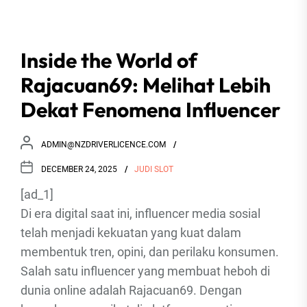
Maksimal
Inside the World of
Rajacuan69: Melihat Lebih
Dekat Fenomena Influencer
ADMIN@NZDRIVERLICENCE.COM
DECEMBER 24, 2025
JUDI SLOT
[ad_1]
Di era digital saat ini, influencer media sosial
telah menjadi kekuatan yang kuat dalam
membentuk tren, opini, dan perilaku konsumen.
Salah satu influencer yang membuat heboh di
dunia online adalah Rajacuan69. Dengan