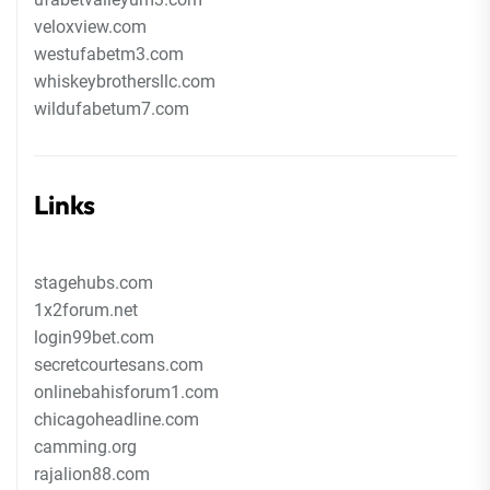
veloxview.com
westufabetm3.com
whiskeybrothersllc.com
wildufabetum7.com
Links
stagehubs.com
1x2forum.net
login99bet.com
secretcourtesans.com
onlinebahisforum1.com
chicagoheadline.com
camming.org
rajalion88.com