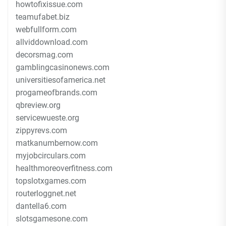
howtofixissue.com
teamufabet.biz
webfullform.com
allviddownload.com
decorsmag.com
gamblingcasinonews.com
universitiesofamerica.net
progameofbrands.com
qbreview.org
servicewueste.org
zippyrevs.com
matkanumbernow.com
myjobcirculars.com
healthmoreoverfitness.com
topslotxgames.com
routerloggnet.net
dantella6.com
slotsgamesone.com