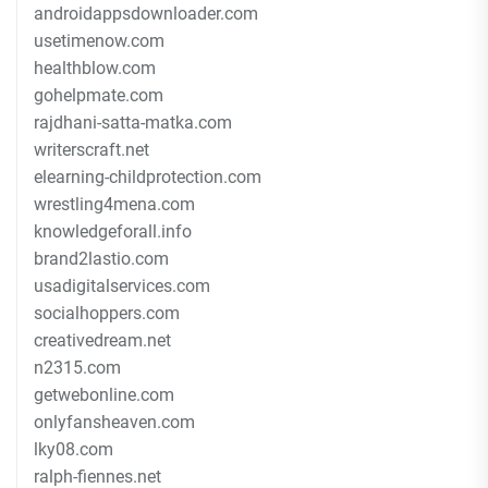
androidappsdownloader.com
usetimenow.com
healthblow.com
gohelpmate.com
rajdhani-satta-matka.com
writerscraft.net
elearning-childprotection.com
wrestling4mena.com
knowledgeforall.info
brand2lastio.com
usadigitalservices.com
socialhoppers.com
creativedream.net
n2315.com
getwebonline.com
onlyfansheaven.com
lky08.com
ralph-fiennes.net