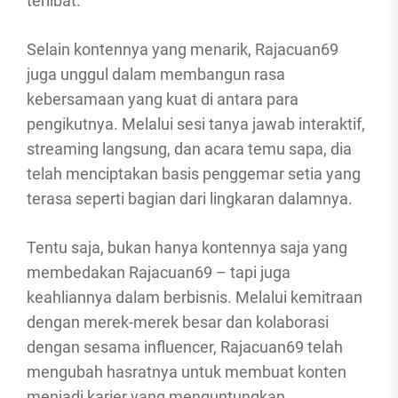
terlibat.
Selain kontennya yang menarik, Rajacuan69
juga unggul dalam membangun rasa
kebersamaan yang kuat di antara para
pengikutnya. Melalui sesi tanya jawab interaktif,
streaming langsung, dan acara temu sapa, dia
telah menciptakan basis penggemar setia yang
terasa seperti bagian dari lingkaran dalamnya.
Tentu saja, bukan hanya kontennya saja yang
membedakan Rajacuan69 – tapi juga
keahliannya dalam berbisnis. Melalui kemitraan
dengan merek-merek besar dan kolaborasi
dengan sesama influencer, Rajacuan69 telah
mengubah hasratnya untuk membuat konten
menjadi karier yang menguntungkan.