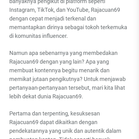
banyaknya pengikut di platform seperti
Instagram, TikTok, dan YouTube, Rajacuan69
dengan cepat menjadi terkenal dan
memantapkan dirinya sebagai tokoh terkemuka
di komunitas influencer.
Namun apa sebenarnya yang membedakan
Rajacuan69 dengan yang lain? Apa yang
membuat kontennya begitu menarik dan
memikat jutaan pengikutnya? Untuk menjawab
pertanyaan-pertanyaan tersebut, mari kita lihat
lebih dekat dunia Rajacuan69.
Pertama dan terpenting, kesuksesan
Rajacuan69 dapat dikaitkan dengan
pendekatannya yang unik dan autentik dalam