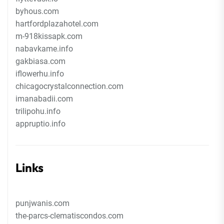
byhous.com
hartfordplazahotel.com
m-918kissapk.com
nabavkame.info
gakbiasa.com
iflowerhu.info
chicagocrystalconnection.com
imanabadii.com
trilipohu.info
appruptio.info
Links
punjwanis.com
the-parcs-clematiscondos.com