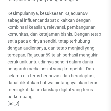
Kesimpulannya, kesuksesan Rajacuan69
sebagai influencer dapat dikaitkan dengan
kombinasi keaslian, relevansi, pembangunan
komunitas, dan ketajaman bisnis. Dengan tetap
setia pada dirinya sendiri, tetap terhubung
dengan audiensnya, dan tetap menjadi yang
terdepan, Rajacuan69 telah berhasil mengukir
ceruk unik untuk dirinya sendiri dalam dunia
pengaruh media sosial yang kompetitif. Dan
selama dia terus berinovasi dan beradaptasi,
dapat dikatakan bahwa bintangnya akan terus
meningkat dalam lanskap digital yang terus
berkembang.
[ad_2]