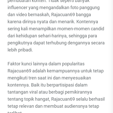
pembuatan konten. Tidak seperti banyak
influencer yang mengandalkan foto panggung
dan video bernaskah, Rajacuan69 bangga
karena dirinya nyata dan menarik. Kontennya
sering kali menampilkan momen-momen candid
dari kehidupan sehari-harinya, sehingga para
pengikutnya dapat terhubung dengannya secara
lebih pribadi.
Faktor kunci lainnya dalam popularitas
Rajacuan69 adalah kemampuannya untuk tetap
mengikuti tren saat ini dan menyesuaikan
kontennya. Baik itu berpartisipasi dalam
tantangan viral atau berbagi pemikirannya
tentang topik hangat, Rajacuan69 selalu berhasil
tetap relevan dan membuat audiensnya tetap