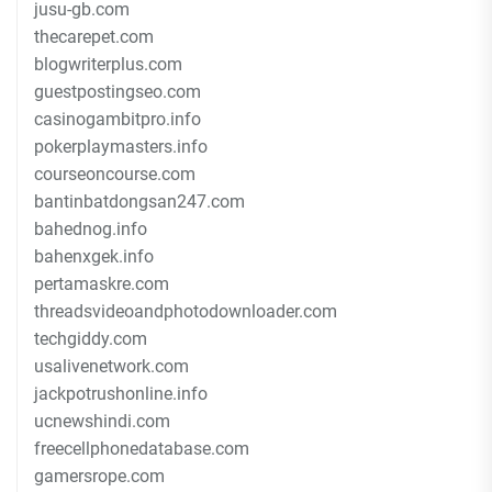
jusu-gb.com
thecarepet.com
blogwriterplus.com
guestpostingseo.com
casinogambitpro.info
pokerplaymasters.info
courseoncourse.com
bantinbatdongsan247.com
bahednog.info
bahenxgek.info
pertamaskre.com
threadsvideoandphotodownloader.com
techgiddy.com
usalivenetwork.com
jackpotrushonline.info
ucnewshindi.com
freecellphonedatabase.com
gamersrope.com