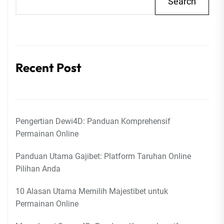
Search
Recent Post
Pengertian Dewi4D: Panduan Komprehensif
Permainan Online
Panduan Utama Gajibet: Platform Taruhan Online
Pilihan Anda
10 Alasan Utama Memilih Majestibet untuk
Permainan Online