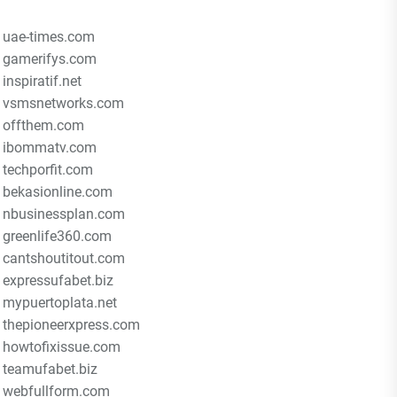
uae-times.com
gamerifys.com
inspiratif.net
vsmsnetworks.com
offthem.com
ibommatv.com
techporfit.com
bekasionline.com
nbusinessplan.com
greenlife360.com
cantshoutitout.com
expressufabet.biz
mypuertoplata.net
thepioneerxpress.com
howtofixissue.com
teamufabet.biz
webfullform.com