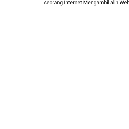
navigation
post:
seorang Internet Mengambil alih We