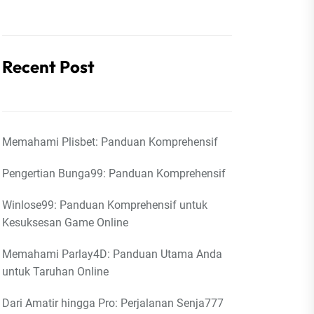
Recent Post
Memahami Plisbet: Panduan Komprehensif
Pengertian Bunga99: Panduan Komprehensif
Winlose99: Panduan Komprehensif untuk
Kesuksesan Game Online
Memahami Parlay4D: Panduan Utama Anda
untuk Taruhan Online
Dari Amatir hingga Pro: Perjalanan Senja777