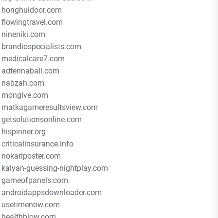
honghuidoor.com
flowingtravel.com
nineniki.com
brandiospecialists.com
medicalcare7.com
adtennaball.com
nabzah.com
mongive.com
matkagameresultsview.com
getsolutionsonline.com
hispinner.org
criticalinsurance.info
nokariposter.com
kalyan-guessing-nightplay.com
gameofpanels.com
androidappsdownloader.com
usetimenow.com
healthblow.com