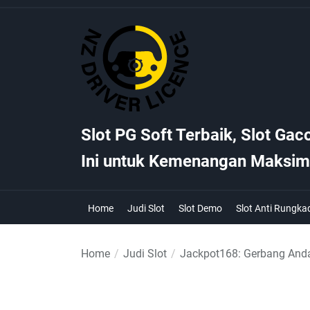
Skip
to
the
content
Slot
Slot PG Soft Terbaik, Slot Gac
PG
Ini untuk Kemenangan Maksim
Soft
Terbaik,
Slot
Home
Judi Slot
Slot Demo
Slot Anti Rungka
Gacor
Hari
Home
Judi Slot
Jackpot168: Gerbang Anda
Ini
untuk
Kemenangan