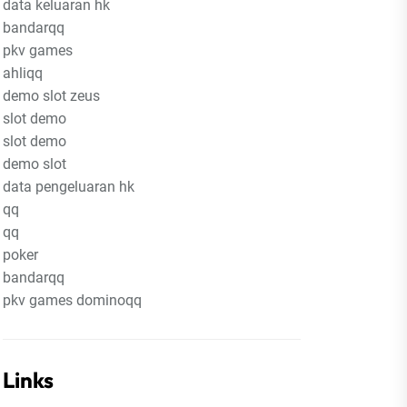
data keluaran hk
bandarqq
pkv games
ahliqq
demo slot zeus
slot demo
slot demo
demo slot
data pengeluaran hk
qq
qq
poker
bandarqq
pkv games dominoqq
Links