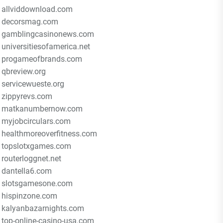
allviddownload.com
decorsmag.com
gamblingcasinonews.com
universitiesofamerica.net
progameofbrands.com
qbreview.org
servicewueste.org
zippyrevs.com
matkanumbernow.com
myjobcirculars.com
healthmoreoverfitness.com
topslotxgames.com
routerloggnet.net
dantella6.com
slotsgamesone.com
hispinzone.com
kalyanbazarnights.com
top-online-casino-usa.com