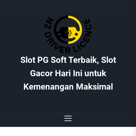
Skip
to
the
content
Slot
Slot PG Soft Terbaik, Slot
PG
Gacor Hari Ini untuk
Soft
Terbaik,
Kemenangan Maksimal
Slot
Gacor
Hari
Ini
untuk
Kemenangan