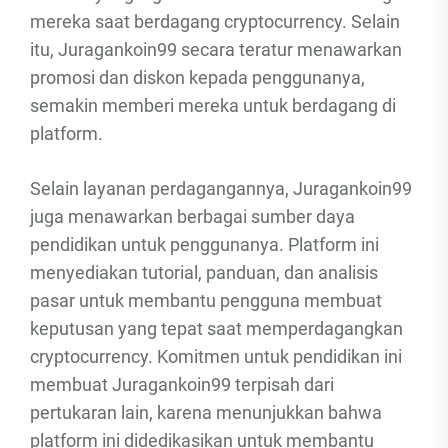
mereka saat berdagang cryptocurrency. Selain
itu, Juragankoin99 secara teratur menawarkan
promosi dan diskon kepada penggunanya,
semakin memberi mereka untuk berdagang di
platform.
Selain layanan perdagangannya, Juragankoin99
juga menawarkan berbagai sumber daya
pendidikan untuk penggunanya. Platform ini
menyediakan tutorial, panduan, dan analisis
pasar untuk membantu pengguna membuat
keputusan yang tepat saat memperdagangkan
cryptocurrency. Komitmen untuk pendidikan ini
membuat Juragankoin99 terpisah dari
pertukaran lain, karena menunjukkan bahwa
platform ini didedikasikan untuk membantu