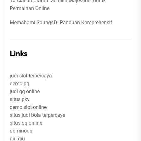
10 Alasan Utama Memilih Majestibet untuk
Permainan Online
Memahami Saung4D: Panduan Komprehensif
Links
judi slot terpercaya
demo pg
judi qq online
situs pkv
demo slot online
situs judi bola terpercaya
situs qq online
dominoqq
qiu qiu