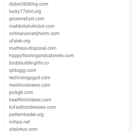
dubai360blog.com
lucky77slot.org
growmefast.com
mahkotahokislot.com
onlinecancerpharm.com
ufalek.org
mattress-disposal.com
happyflooringandcabinets.com
bodybuildinglife.co
qrdoggy.com
technologygud.com
realshocknews.com
pickgb.com
healthmistakes.com
ksfashiondresses.com
patterntrader.org
cnhpa.net
sitalotus.com