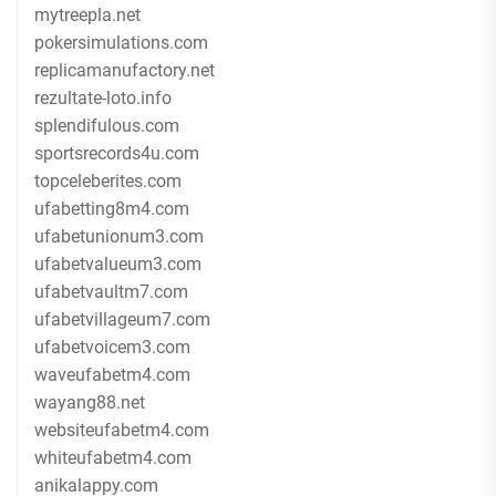
mytreepla.net
pokersimulations.com
replicamanufactory.net
rezultate-loto.info
splendifulous.com
sportsrecords4u.com
topceleberites.com
ufabetting8m4.com
ufabetunionum3.com
ufabetvalueum3.com
ufabetvaultm7.com
ufabetvillageum7.com
ufabetvoicem3.com
waveufabetm4.com
wayang88.net
websiteufabetm4.com
whiteufabetm4.com
anikalappy.com