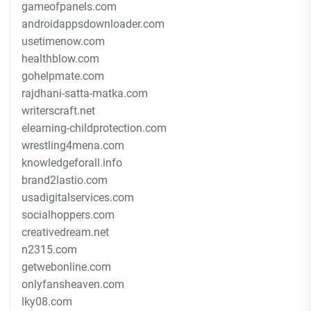
gameofpanels.com
androidappsdownloader.com
usetimenow.com
healthblow.com
gohelpmate.com
rajdhani-satta-matka.com
writerscraft.net
elearning-childprotection.com
wrestling4mena.com
knowledgeforall.info
brand2lastio.com
usadigitalservices.com
socialhoppers.com
creativedream.net
n2315.com
getwebonline.com
onlyfansheaven.com
lky08.com