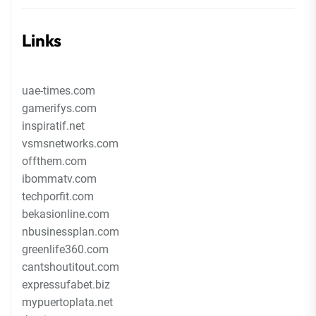
Links
uae-times.com
gamerifys.com
inspiratif.net
vsmsnetworks.com
offthem.com
ibommatv.com
techporfit.com
bekasionline.com
nbusinessplan.com
greenlife360.com
cantshoutitout.com
expressufabet.biz
mypuertoplata.net