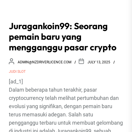
Maksimal
Juragankoin99: Seorang
pemain baru yang
mengganggu pasar crypto
ADMIN@NZDRIVERLICENCE.COM
JULY 13, 2025
JUDI SLOT
[ad_1]
Dalam beberapa tahun terakhir, pasar
cryptocurrency telah melihat pertumbuhan dan
evolusi yang signifikan, dengan pemain baru
terus memasuki adegan. Salah satu
pengganggu terbaru untuk membuat gelombang
di industri ini adalah Juragankoin99, sebuah