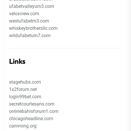
ufabetvalleyum3.com
veloxview.com
westufabetm3.com
whiskeybrothersllc.com
wildufabetum7.com
Links
stagehubs.com
1x2forum.net
login99bet.com
secretcourtesans.com
onlinebahisforum1.com
chicagoheadline.com
camming.org