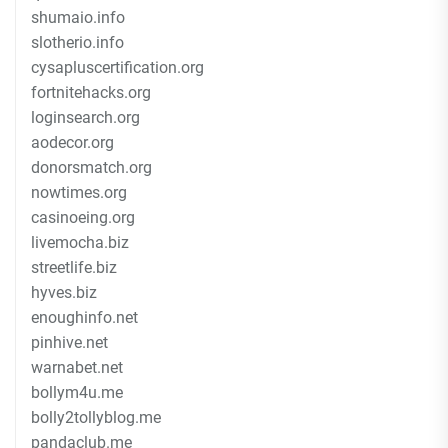
shumaio.info
slotherio.info
cysapluscertification.org
fortnitehacks.org
loginsearch.org
aodecor.org
donorsmatch.org
nowtimes.org
casinoeing.org
livemocha.biz
streetlife.biz
hyves.biz
enoughinfo.net
pinhive.net
warnabet.net
bollym4u.me
bolly2tollyblog.me
pandaclub.me