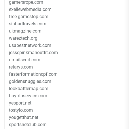
gamersrope.com
exellewebmedia.com
free-gamestop.com
sinbadtravels.com
ukmagzine.com
wareztech.org
usabestnetwork.com
jessepinkmanoutfit.com
umailsend.com
retarys.com
fasterformationcpf.com
goldensnuggles.com
lookbattlemap.com
buyrdpservice.com
yesport.net
tostylo.com
yougetthat.net
sportsnetclub.com