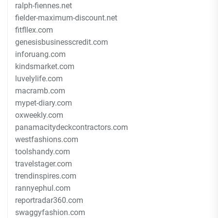
ralph-fiennes.net
fielder-maximum-discount.net
fitfllex.com
genesisbusinesscredit.com
inforuang.com
kindsmarket.com
luvelylife.com
macramb.com
mypet-diary.com
oxweekly.com
panamacitydeckcontractors.com
westfashions.com
toolshandy.com
travelstager.com
trendinspires.com
rannyephul.com
reportradar360.com
swaggyfashion.com