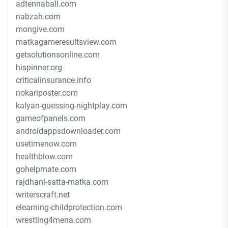
adtennaball.com
nabzah.com
mongive.com
matkagameresultsview.com
getsolutionsonline.com
hispinner.org
criticalinsurance.info
nokariposter.com
kalyan-guessing-nightplay.com
gameofpanels.com
androidappsdownloader.com
usetimenow.com
healthblow.com
gohelpmate.com
rajdhani-satta-matka.com
writerscraft.net
elearning-childprotection.com
wrestling4mena.com