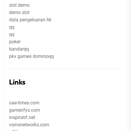
slot demo
demo slot
data pengeluaran hk
qq
qq
poker
bandarqq
pkv games dominoqq
Links
uae-times.com
gamerifys.com
inspiratif.net
vsmsnetworks.com