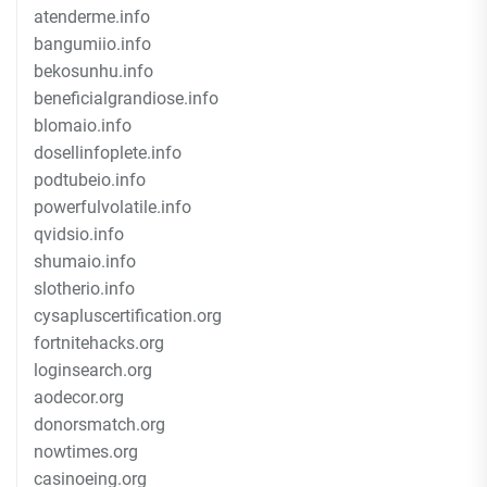
atenderme.info
bangumiio.info
bekosunhu.info
beneficialgrandiose.info
blomaio.info
dosellinfoplete.info
podtubeio.info
powerfulvolatile.info
qvidsio.info
shumaio.info
slotherio.info
cysapluscertification.org
fortnitehacks.org
loginsearch.org
aodecor.org
donorsmatch.org
nowtimes.org
casinoeing.org