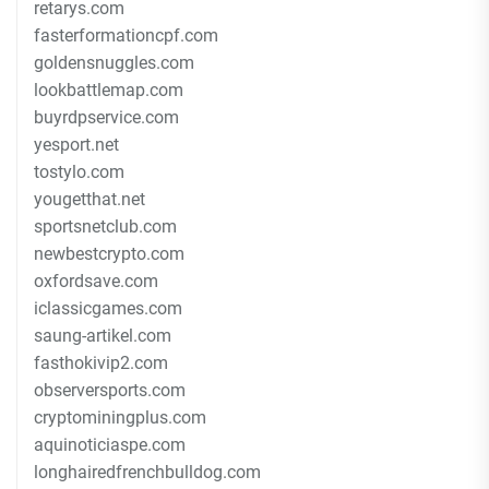
retarys.com
fasterformationcpf.com
goldensnuggles.com
lookbattlemap.com
buyrdpservice.com
yesport.net
tostylo.com
yougetthat.net
sportsnetclub.com
newbestcrypto.com
oxfordsave.com
iclassicgames.com
saung-artikel.com
fasthokivip2.com
observersports.com
cryptominingplus.com
aquinoticiaspe.com
longhairedfrenchbulldog.com