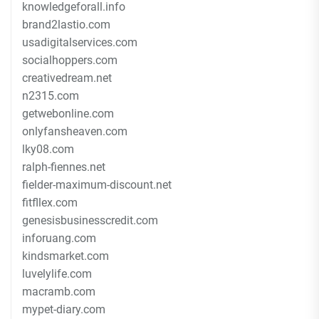
knowledgeforall.info
brand2lastio.com
usadigitalservices.com
socialhoppers.com
creativedream.net
n2315.com
getwebonline.com
onlyfansheaven.com
lky08.com
ralph-fiennes.net
fielder-maximum-discount.net
fitfllex.com
genesisbusinesscredit.com
inforuang.com
kindsmarket.com
luvelylife.com
macramb.com
mypet-diary.com