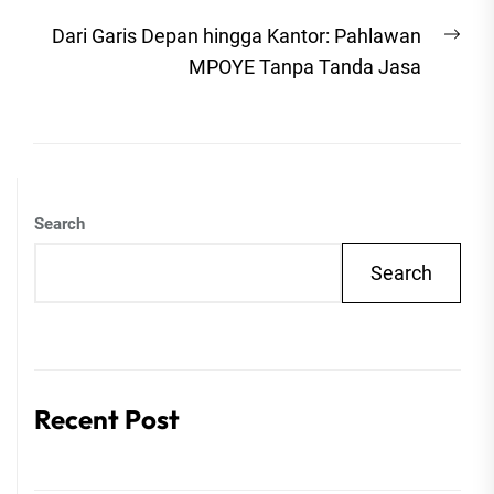
Nex
Dari Garis Depan hingga Kantor: Pahlawan
post
MPOYE Tanpa Tanda Jasa
Search
Search
Recent Post