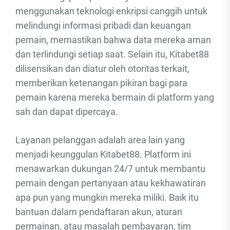
menggunakan teknologi enkripsi canggih untuk
melindungi informasi pribadi dan keuangan
pemain, memastikan bahwa data mereka aman
dan terlindungi setiap saat. Selain itu, Kitabet88
dilisensikan dan diatur oleh otoritas terkait,
memberikan ketenangan pikiran bagi para
pemain karena mereka bermain di platform yang
sah dan dapat dipercaya.
Layanan pelanggan adalah area lain yang
menjadi keunggulan Kitabet88. Platform ini
menawarkan dukungan 24/7 untuk membantu
pemain dengan pertanyaan atau kekhawatiran
apa pun yang mungkin mereka miliki. Baik itu
bantuan dalam pendaftaran akun, aturan
permainan, atau masalah pembayaran, tim