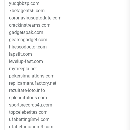
yuqqbbzp.com
7betagents6.com
coronavirusuptodate.com
crackinstreams.com
gadgetspak.com
gearsngadget.com
hireseodoctor.com
lapsfit.com
levelup-fast.com
mytreepla.net
pokersimulations.com
replicamanufactory.net
rezultate-loto.info
splendifulous.com
sportsrecords4u.com
topceleberites.com
ufabetting8m4.com
ufabetunionum3.com