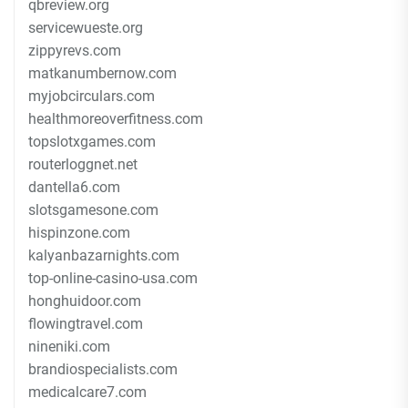
qbreview.org
servicewueste.org
zippyrevs.com
matkanumbernow.com
myjobcirculars.com
healthmoreoverfitness.com
topslotxgames.com
routerloggnet.net
dantella6.com
slotsgamesone.com
hispinzone.com
kalyanbazarnights.com
top-online-casino-usa.com
honghuidoor.com
flowingtravel.com
nineniki.com
brandiospecialists.com
medicalcare7.com