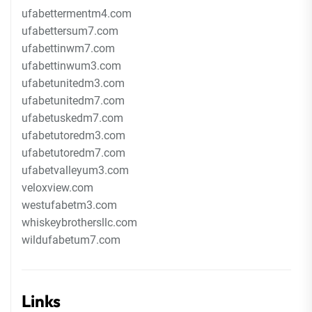
ufabettermentm4.com
ufabettersum7.com
ufabettinwm7.com
ufabettinwum3.com
ufabetunitedm3.com
ufabetunitedm7.com
ufabetuskedm7.com
ufabetutoredm3.com
ufabetutoredm7.com
ufabetvalleyum3.com
veloxview.com
westufabetm3.com
whiskeybrothersllc.com
wildufabetum7.com
Links