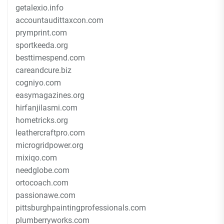
getalexio.info
accountaudittaxcon.com
prymprint.com
sportkeeda.org
besttimespend.com
careandcure.biz
cogniyo.com
easymagazines.org
hirfanjilasmi.com
hometricks.org
leathercraftpro.com
microgridpower.org
mixiqo.com
needglobe.com
ortocoach.com
passionawe.com
pittsburghpaintingprofessionals.com
plumberryworks.com