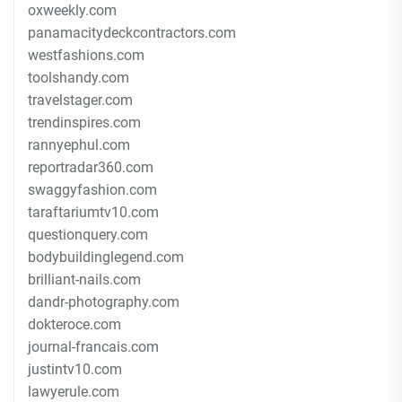
oxweekly.com
panamacitydeckcontractors.com
westfashions.com
toolshandy.com
travelstager.com
trendinspires.com
rannyephul.com
reportradar360.com
swaggyfashion.com
taraftariumtv10.com
questionquery.com
bodybuildinglegend.com
brilliant-nails.com
dandr-photography.com
dokteroce.com
journal-francais.com
justintv10.com
lawyerule.com