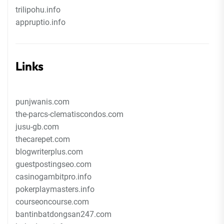
trilipohu.info
appruptio.info
Links
punjwanis.com
the-parcs-clematiscondos.com
jusu-gb.com
thecarepet.com
blogwriterplus.com
guestpostingseo.com
casinogambitpro.info
pokerplaymasters.info
courseoncourse.com
bantinbatdongsan247.com