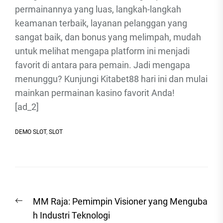
permainannya yang luas, langkah-langkah
keamanan terbaik, layanan pelanggan yang
sangat baik, dan bonus yang melimpah, mudah
untuk melihat mengapa platform ini menjadi
favorit di antara para pemain. Jadi mengapa
menunggu? Kunjungi Kitabet88 hari ini dan mulai
mainkan permainan kasino favorit Anda!
[ad_2]
DEMO SLOT
,
SLOT
Post
Previous
MM Raja: Pemimpin Visioner yang Menguba
navigation
post:
h Industri Teknologi