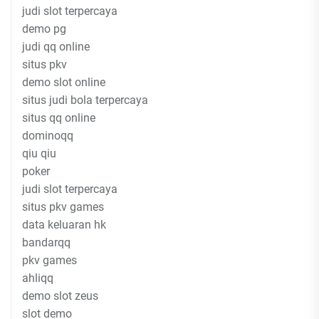
judi slot terpercaya
demo pg
judi qq online
situs pkv
demo slot online
situs judi bola terpercaya
situs qq online
dominoqq
qiu qiu
poker
judi slot terpercaya
situs pkv games
data keluaran hk
bandarqq
pkv games
ahliqq
demo slot zeus
slot demo