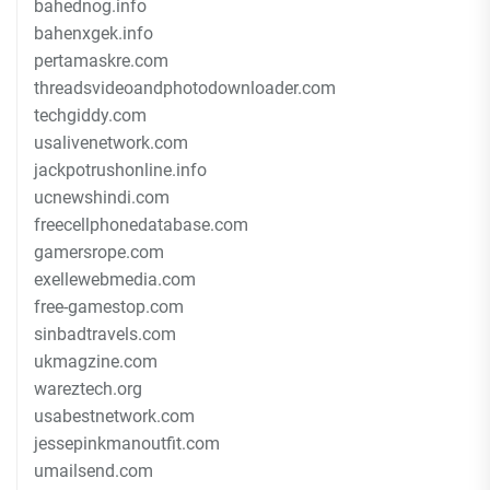
bahednog.info
bahenxgek.info
pertamaskre.com
threadsvideoandphotodownloader.com
techgiddy.com
usalivenetwork.com
jackpotrushonline.info
ucnewshindi.com
freecellphonedatabase.com
gamersrope.com
exellewebmedia.com
free-gamestop.com
sinbadtravels.com
ukmagzine.com
wareztech.org
usabestnetwork.com
jessepinkmanoutfit.com
umailsend.com