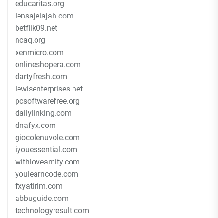
educaritas.org
lensajelajah.com
betflik09.net
ncaq.org
xenmicro.com
onlineshopera.com
dartyfresh.com
lewisenterprises.net
pcsoftwarefree.org
dailylinking.com
dnafyx.com
giocolenuvole.com
iyouessential.com
withloveamity.com
youlearncode.com
fxyatirim.com
abbuguide.com
technologyresult.com