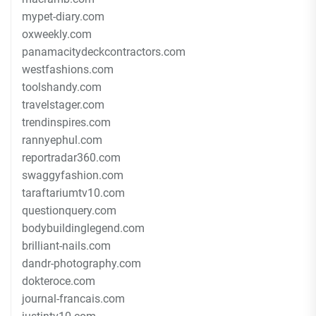
mypet-diary.com
oxweekly.com
panamacitydeckcontractors.com
westfashions.com
toolshandy.com
travelstager.com
trendinspires.com
rannyephul.com
reportradar360.com
swaggyfashion.com
taraftariumtv10.com
questionquery.com
bodybuildinglegend.com
brilliant-nails.com
dandr-photography.com
dokteroce.com
journal-francais.com