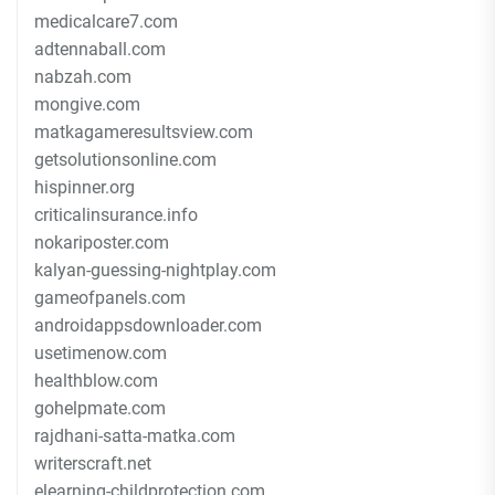
medicalcare7.com
adtennaball.com
nabzah.com
mongive.com
matkagameresultsview.com
getsolutionsonline.com
hispinner.org
criticalinsurance.info
nokariposter.com
kalyan-guessing-nightplay.com
gameofpanels.com
androidappsdownloader.com
usetimenow.com
healthblow.com
gohelpmate.com
rajdhani-satta-matka.com
writerscraft.net
elearning-childprotection.com