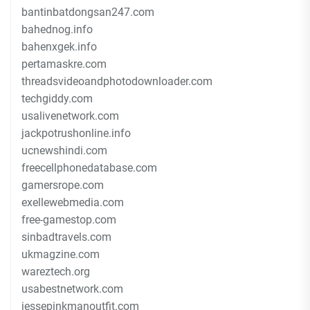
bantinbatdongsan247.com
bahednog.info
bahenxgek.info
pertamaskre.com
threadsvideoandphotodownloader.com
techgiddy.com
usalivenetwork.com
jackpotrushonline.info
ucnewshindi.com
freecellphonedatabase.com
gamersrope.com
exellewebmedia.com
free-gamestop.com
sinbadtravels.com
ukmagzine.com
wareztech.org
usabestnetwork.com
jessepinkmanoutfit.com