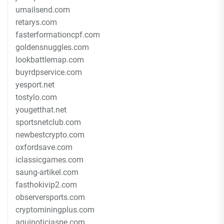
umailsend.com
retarys.com
fasterformationcpf.com
goldensnuggles.com
lookbattlemap.com
buyrdpservice.com
yesport.net
tostylo.com
yougetthat.net
sportsnetclub.com
newbestcrypto.com
oxfordsave.com
iclassicgames.com
saung-artikel.com
fasthokivip2.com
observersports.com
cryptominingplus.com
aquinoticiaspe.com