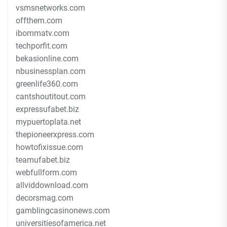
vsmsnetworks.com
offthem.com
ibommatv.com
techporfit.com
bekasionline.com
nbusinessplan.com
greenlife360.com
cantshoutitout.com
expressufabet.biz
mypuertoplata.net
thepioneerxpress.com
howtofixissue.com
teamufabet.biz
webfullform.com
allviddownload.com
decorsmag.com
gamblingcasinonews.com
universitiesofamerica.net