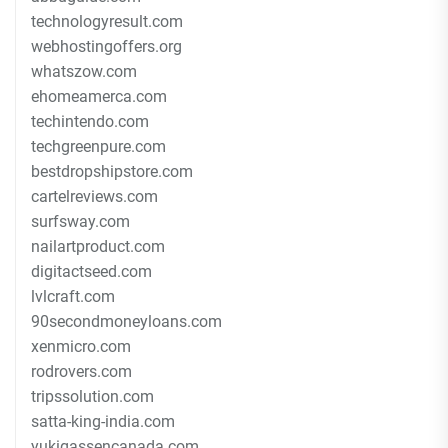
technologyresult.com
webhostingoffers.org
whatszow.com
ehomeamerca.com
techintendo.com
techgreenpure.com
bestdropshipstore.com
cartelreviews.com
surfsway.com
nailartproduct.com
digitactseed.com
lvlcraft.com
90secondmoneyloans.com
xenmicro.com
rodrovers.com
tripssolution.com
satta-king-india.com
yukigassencanada.com