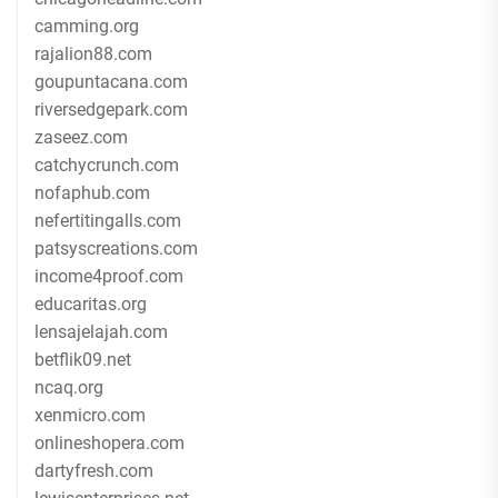
camming.org
rajalion88.com
goupuntacana.com
riversedgepark.com
zaseez.com
catchycrunch.com
nofaphub.com
nefertitingalls.com
patsyscreations.com
income4proof.com
educaritas.org
lensajelajah.com
betflik09.net
ncaq.org
xenmicro.com
onlineshopera.com
dartyfresh.com