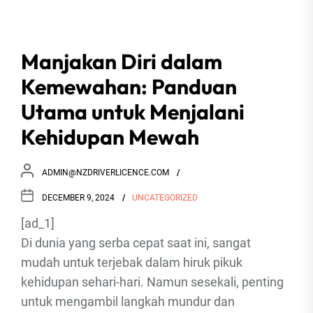
Maksimal
Manjakan Diri dalam
Kemewahan: Panduan
Utama untuk Menjalani
Kehidupan Mewah
ADMIN@NZDRIVERLICENCE.COM
DECEMBER 9, 2024
UNCATEGORIZED
[ad_1]
Di dunia yang serba cepat saat ini, sangat
mudah untuk terjebak dalam hiruk pikuk
kehidupan sehari-hari. Namun sesekali, penting
untuk mengambil langkah mundur dan