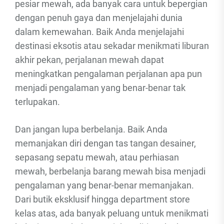
pesiar mewah, ada banyak cara untuk bepergian
dengan penuh gaya dan menjelajahi dunia
dalam kemewahan. Baik Anda menjelajahi
destinasi eksotis atau sekadar menikmati liburan
akhir pekan, perjalanan mewah dapat
meningkatkan pengalaman perjalanan apa pun
menjadi pengalaman yang benar-benar tak
terlupakan.
Dan jangan lupa berbelanja. Baik Anda
memanjakan diri dengan tas tangan desainer,
sepasang sepatu mewah, atau perhiasan
mewah, berbelanja barang mewah bisa menjadi
pengalaman yang benar-benar memanjakan.
Dari butik eksklusif hingga department store
kelas atas, ada banyak peluang untuk menikmati