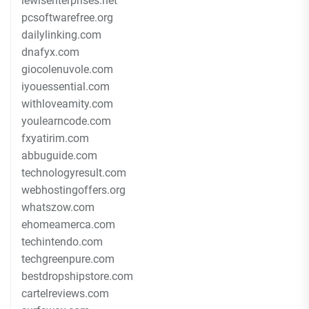
lewisenterprises.net
pcsoftwarefree.org
dailylinking.com
dnafyx.com
giocolenuvole.com
iyouessential.com
withloveamity.com
youlearncode.com
fxyatirim.com
abbuguide.com
technologyresult.com
webhostingoffers.org
whatszow.com
ehomeamerca.com
techintendo.com
techgreenpure.com
bestdropshipstore.com
cartelreviews.com