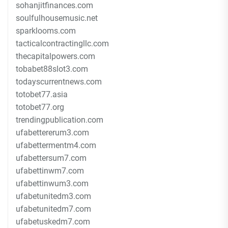
sohanjitfinances.com
soulfulhousemusic.net
sparklooms.com
tacticalcontractingllc.com
thecapitalpowers.com
tobabet88slot3.com
todayscurrentnews.com
totobet77.asia
totobet77.org
trendingpublication.com
ufabettererum3.com
ufabettermentm4.com
ufabettersum7.com
ufabettinwm7.com
ufabettinwum3.com
ufabetunitedm3.com
ufabetunitedm7.com
ufabetuskedm7.com