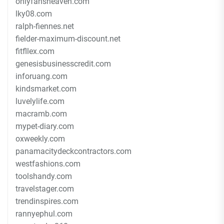
onlyfansheaven.com
lky08.com
ralph-fiennes.net
fielder-maximum-discount.net
fitfllex.com
genesisbusinesscredit.com
inforuang.com
kindsmarket.com
luvelylife.com
macramb.com
mypet-diary.com
oxweekly.com
panamacitydeckcontractors.com
westfashions.com
toolshandy.com
travelstager.com
trendinspires.com
rannyephul.com