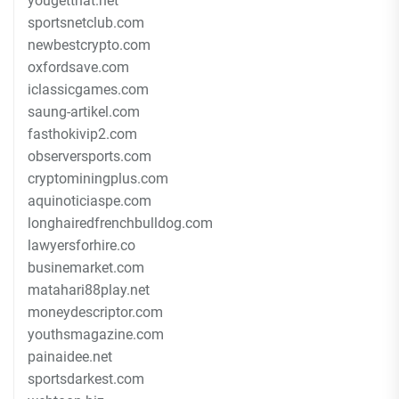
yougetthat.net
sportsnetclub.com
newbestcrypto.com
oxfordsave.com
iclassicgames.com
saung-artikel.com
fasthokivip2.com
observersports.com
cryptominingplus.com
aquinoticiaspe.com
longhairedfrenchbulldog.com
lawyersforhire.co
businemarket.com
matahari88play.net
moneydescriptor.com
youthsmagazine.com
painaidee.net
sportsdarkest.com