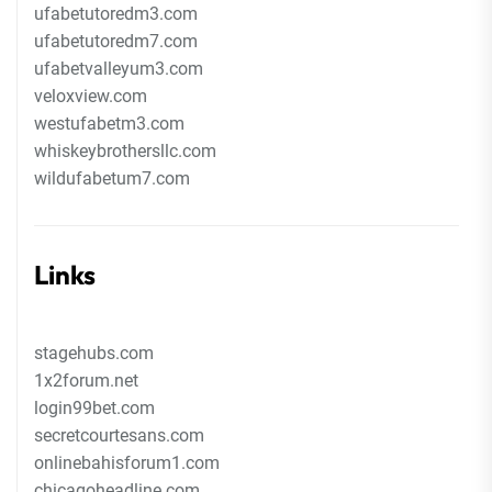
ufabetutoredm3.com
ufabetutoredm7.com
ufabetvalleyum3.com
veloxview.com
westufabetm3.com
whiskeybrothersllc.com
wildufabetum7.com
Links
stagehubs.com
1x2forum.net
login99bet.com
secretcourtesans.com
onlinebahisforum1.com
chicagoheadline.com