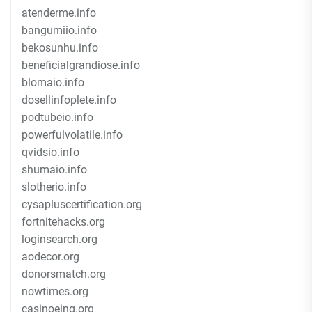
atenderme.info
bangumiio.info
bekosunhu.info
beneficialgrandiose.info
blomaio.info
dosellinfoplete.info
podtubeio.info
powerfulvolatile.info
qvidsio.info
shumaio.info
slotherio.info
cysapluscertification.org
fortnitehacks.org
loginsearch.org
aodecor.org
donorsmatch.org
nowtimes.org
casinoeing.org