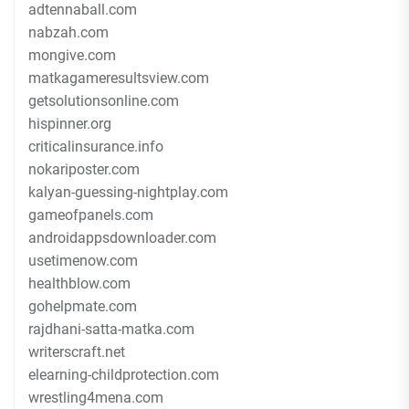
adtennaball.com
nabzah.com
mongive.com
matkagameresultsview.com
getsolutionsonline.com
hispinner.org
criticalinsurance.info
nokariposter.com
kalyan-guessing-nightplay.com
gameofpanels.com
androidappsdownloader.com
usetimenow.com
healthblow.com
gohelpmate.com
rajdhani-satta-matka.com
writerscraft.net
elearning-childprotection.com
wrestling4mena.com