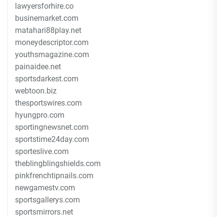
lawyersforhire.co
businemarket.com
matahari88play.net
moneydescriptor.com
youthsmagazine.com
painaidee.net
sportsdarkest.com
webtoon.biz
thesportswires.com
hyungpro.com
sportingnewsnet.com
sportstime24day.com
sporteslive.com
theblingblingshields.com
pinkfrenchtipnails.com
newgamestv.com
sportsgallerys.com
sportsmirrors.net