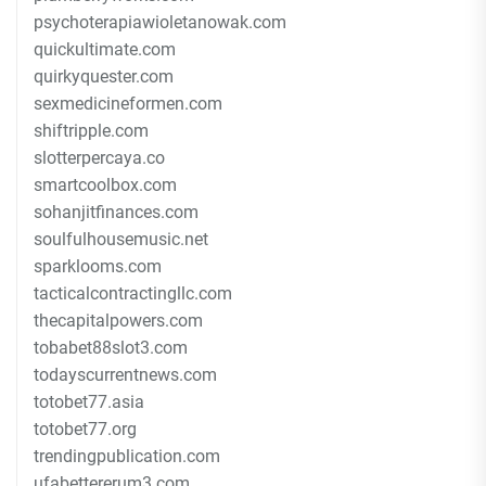
psychoterapiawioletanowak.com
quickultimate.com
quirkyquester.com
sexmedicineformen.com
shiftripple.com
slotterpercaya.co
smartcoolbox.com
sohanjitfinances.com
soulfulhousemusic.net
sparklooms.com
tacticalcontractingllc.com
thecapitalpowers.com
tobabet88slot3.com
todayscurrentnews.com
totobet77.asia
totobet77.org
trendingpublication.com
ufabettererum3.com