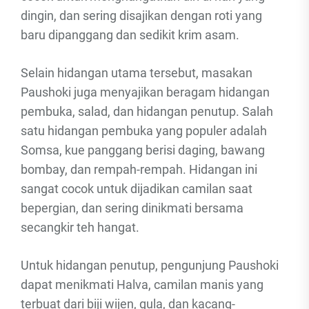
dingin, dan sering disajikan dengan roti yang
baru dipanggang dan sedikit krim asam.
Selain hidangan utama tersebut, masakan
Paushoki juga menyajikan beragam hidangan
pembuka, salad, dan hidangan penutup. Salah
satu hidangan pembuka yang populer adalah
Somsa, kue panggang berisi daging, bawang
bombay, dan rempah-rempah. Hidangan ini
sangat cocok untuk dijadikan camilan saat
bepergian, dan sering dinikmati bersama
secangkir teh hangat.
Untuk hidangan penutup, pengunjung Paushoki
dapat menikmati Halva, camilan manis yang
terbuat dari biji wijen, gula, dan kacang-