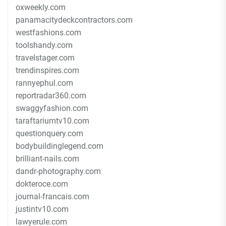
oxweekly.com
panamacitydeckcontractors.com
westfashions.com
toolshandy.com
travelstager.com
trendinspires.com
rannyephul.com
reportradar360.com
swaggyfashion.com
taraftariumtv10.com
questionquery.com
bodybuildinglegend.com
brilliant-nails.com
dandr-photography.com
dokteroce.com
journal-francais.com
justintv10.com
lawyerule.com