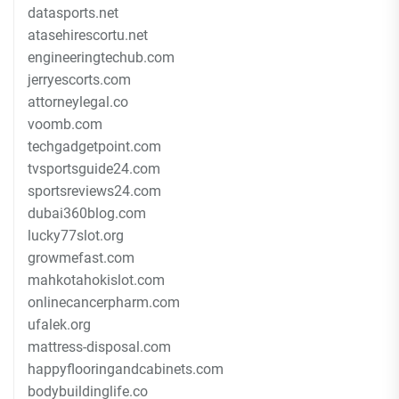
datasports.net
atasehirescortu.net
engineeringtechub.com
jerryescorts.com
attorneylegal.co
voomb.com
techgadgetpoint.com
tvsportsguide24.com
sportsreviews24.com
dubai360blog.com
lucky77slot.org
growmefast.com
mahkotahokislot.com
onlinecancerpharm.com
ufalek.org
mattress-disposal.com
happyflooringandcabinets.com
bodybuildinglife.co