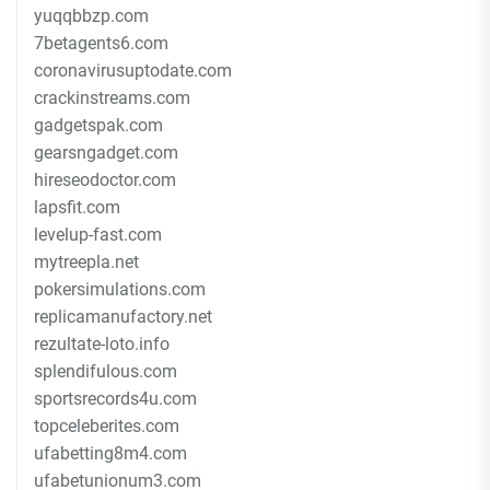
yuqqbbzp.com
7betagents6.com
coronavirusuptodate.com
crackinstreams.com
gadgetspak.com
gearsngadget.com
hireseodoctor.com
lapsfit.com
levelup-fast.com
mytreepla.net
pokersimulations.com
replicamanufactory.net
rezultate-loto.info
splendifulous.com
sportsrecords4u.com
topceleberites.com
ufabetting8m4.com
ufabetunionum3.com