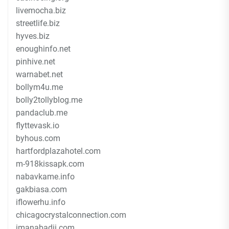
livemocha.biz
streetlife.biz
hyves.biz
enoughinfo.net
pinhive.net
warnabet.net
bollym4u.me
bolly2tollyblog.me
pandaclub.me
flyttevask.io
byhous.com
hartfordplazahotel.com
m-918kissapk.com
nabavkame.info
gakbiasa.com
iflowerhu.info
chicagocrystalconnection.com
imanabadii.com