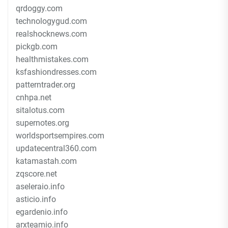
qrdoggy.com
technologygud.com
realshocknews.com
pickgb.com
healthmistakes.com
ksfashiondresses.com
patterntrader.org
cnhpa.net
sitalotus.com
supernotes.org
worldsportsempires.com
updatecentral360.com
katamastah.com
zqscore.net
aseleraio.info
asticio.info
egardenio.info
arxteamio.info