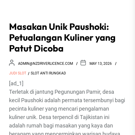
Maksimal
Masakan Unik Paushoki:
Petualangan Kuliner yang
Patut Dicoba
ADMIN@NZDRIVERLICENCE.COM
MAY 13, 2026
JUDI SLOT
SLOT ANTI RUNGKAD
[ad_1]
Terletak di jantung Pegunungan Pamir, desa
kecil Paushoki adalah permata tersembunyi bagi
pecinta kuliner yang mencari pengalaman
kuliner unik. Desa terpencil di Tajikistan ini
adalah rumah bagi masakan yang kaya dan
beragam yang mencerminkan warisan budaya