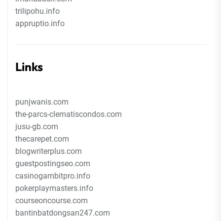
trilipohu.info
appruptio.info
Links
punjwanis.com
the-parcs-clematiscondos.com
jusu-gb.com
thecarepet.com
blogwriterplus.com
guestpostingseo.com
casinogambitpro.info
pokerplaymasters.info
courseoncourse.com
bantinbatdongsan247.com