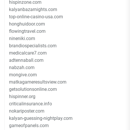
hispinzone.com
kalyanbazarnights.com
top-online-casino-usa.com
honghuidoor.com
flowingtravel.com
nineniki.com
brandiospecialists.com
medicalcare7.com
adtennaball.com
nabzah.com
mongive.com
matkagameresultsview.com
getsolutionsonline.com
hispinner.org
criticalinsurance.info
nokariposter.com
kalyan-guessing-nightplay.com
gameofpanels.com