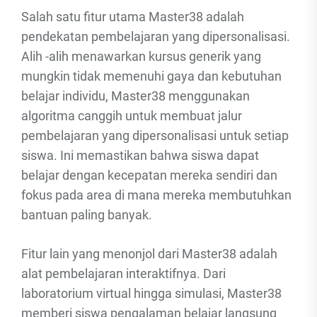
Salah satu fitur utama Master38 adalah
pendekatan pembelajaran yang dipersonalisasi.
Alih -alih menawarkan kursus generik yang
mungkin tidak memenuhi gaya dan kebutuhan
belajar individu, Master38 menggunakan
algoritma canggih untuk membuat jalur
pembelajaran yang dipersonalisasi untuk setiap
siswa. Ini memastikan bahwa siswa dapat
belajar dengan kecepatan mereka sendiri dan
fokus pada area di mana mereka membutuhkan
bantuan paling banyak.
Fitur lain yang menonjol dari Master38 adalah
alat pembelajaran interaktifnya. Dari
laboratorium virtual hingga simulasi, Master38
memberi siswa pengalaman belajar langsung