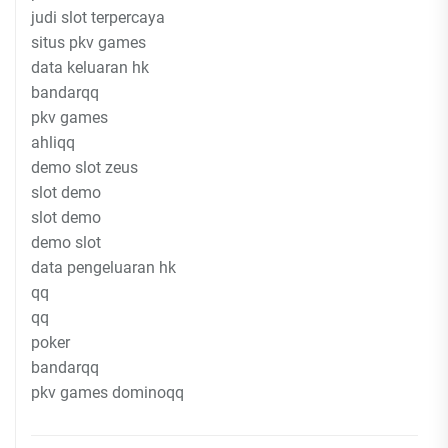
judi slot terpercaya
situs pkv games
data keluaran hk
bandarqq
pkv games
ahliqq
demo slot zeus
slot demo
slot demo
demo slot
data pengeluaran hk
qq
qq
poker
bandarqq
pkv games dominoqq