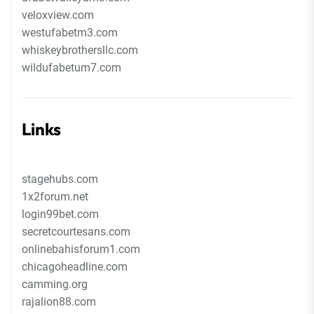
veloxview.com
westufabetm3.com
whiskeybrothersllc.com
wildufabetum7.com
Links
stagehubs.com
1x2forum.net
login99bet.com
secretcourtesans.com
onlinebahisforum1.com
chicagoheadline.com
camming.org
rajalion88.com