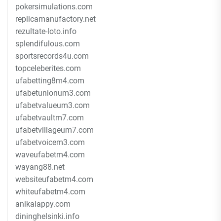
pokersimulations.com
replicamanufactory.net
rezultate-loto.info
splendifulous.com
sportsrecords4u.com
topceleberites.com
ufabetting8m4.com
ufabetunionum3.com
ufabetvalueum3.com
ufabetvaultm7.com
ufabetvillageum7.com
ufabetvoicem3.com
waveufabetm4.com
wayang88.net
websiteufabetm4.com
whiteufabetm4.com
anikalappy.com
dininghelsinki.info