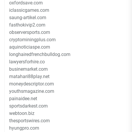
oxfordsave.com
iclassicgames.com
saung-artikel.com
fasthokivip2.com
observersports.com
cryptominingplus.com
aquinoticiaspe.com
longhairedfrenchbulldog.com
lawyersforhire.co
businemarket.com
matahari88play.net
moneydescriptor.com
youthsmagazine.com
painaidee.net
sportsdarkest.com
webtoon.biz
thesportswires.com
hyungpro.com