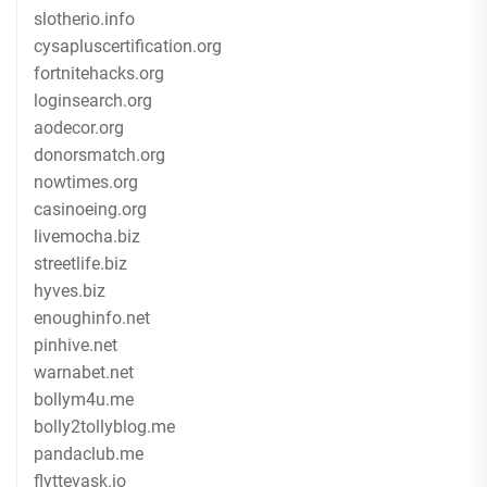
slotherio.info
cysapluscertification.org
fortnitehacks.org
loginsearch.org
aodecor.org
donorsmatch.org
nowtimes.org
casinoeing.org
livemocha.biz
streetlife.biz
hyves.biz
enoughinfo.net
pinhive.net
warnabet.net
bollym4u.me
bolly2tollyblog.me
pandaclub.me
flyttevask.io