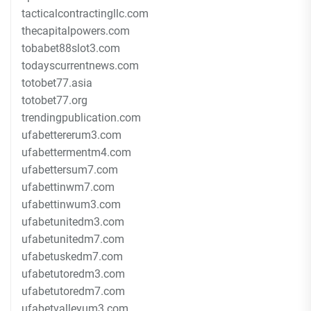
tacticalcontractingllc.com
thecapitalpowers.com
tobabet88slot3.com
todayscurrentnews.com
totobet77.asia
totobet77.org
trendingpublication.com
ufabettererum3.com
ufabettermentm4.com
ufabettersum7.com
ufabettinwm7.com
ufabettinwum3.com
ufabetunitedm3.com
ufabetunitedm7.com
ufabetuskedm7.com
ufabetutoredm3.com
ufabetutoredm7.com
ufabetvalleyum3.com