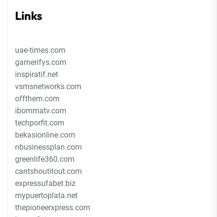
Links
uae-times.com
gamerifys.com
inspiratif.net
vsmsnetworks.com
offthem.com
ibommatv.com
techporfit.com
bekasionline.com
nbusinessplan.com
greenlife360.com
cantshoutitout.com
expressufabet.biz
mypuertoplata.net
thepioneerxpress.com