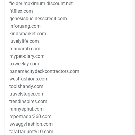
fielder-maximum-discount.net
fitfllex.com
genesisbusinesscredit.com
inforuang.com
kindsmarket.com
luvelylife.com
macramb.com
mypet-diary.com
oxweekly.com
panamacitydeckcontractors.com
westfashions.com
toolshandy.com
travelstager.com
trendinspires.com
rannyephul.com
reportradar360.com
swaggyfashion.com
taraftariumtv10.com