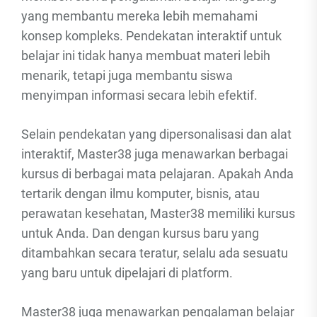
yang membantu mereka lebih memahami
konsep kompleks. Pendekatan interaktif untuk
belajar ini tidak hanya membuat materi lebih
menarik, tetapi juga membantu siswa
menyimpan informasi secara lebih efektif.
Selain pendekatan yang dipersonalisasi dan alat
interaktif, Master38 juga menawarkan berbagai
kursus di berbagai mata pelajaran. Apakah Anda
tertarik dengan ilmu komputer, bisnis, atau
perawatan kesehatan, Master38 memiliki kursus
untuk Anda. Dan dengan kursus baru yang
ditambahkan secara teratur, selalu ada sesuatu
yang baru untuk dipelajari di platform.
Master38 juga menawarkan pengalaman belajar