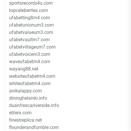
sportsrecords4u.com
topceleberites.com
ufabetting8m4.com
ufabetunionum3.com
ufabetvalueum3.com
ufabetvaultm7.com
ufabetvillageum7.com
ufabetvoicem3.com
waveufabetm4.com
wayang88.net
websiteufabetm4.com
whiteufabetm4.com
anikalappy.com
dininghelsinki.info
duanfrescariverside.info
etilerx.com
finestreplica.net
flounderandfumble.com