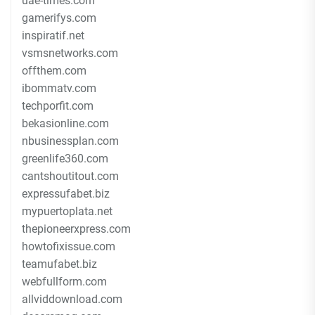
uae-times.com
gamerifys.com
inspiratif.net
vsmsnetworks.com
offthem.com
ibommatv.com
techporfit.com
bekasionline.com
nbusinessplan.com
greenlife360.com
cantshoutitout.com
expressufabet.biz
mypuertoplata.net
thepioneerxpress.com
howtofixissue.com
teamufabet.biz
webfullform.com
allviddownload.com