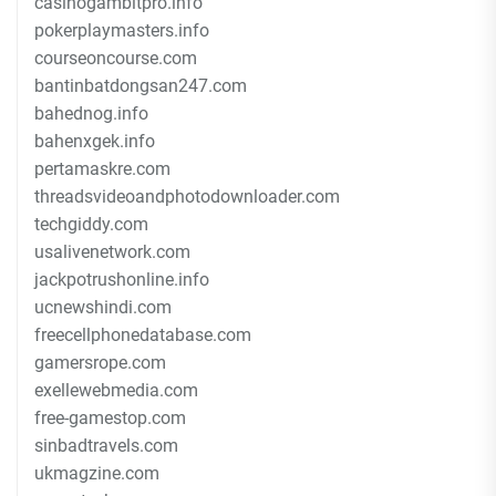
casinogambitpro.info
pokerplaymasters.info
courseoncourse.com
bantinbatdongsan247.com
bahednog.info
bahenxgek.info
pertamaskre.com
threadsvideoandphotodownloader.com
techgiddy.com
usalivenetwork.com
jackpotrushonline.info
ucnewshindi.com
freecellphonedatabase.com
gamersrope.com
exellewebmedia.com
free-gamestop.com
sinbadtravels.com
ukmagzine.com