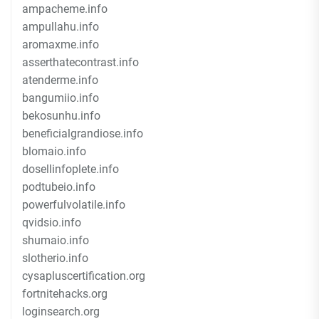
ampacheme.info
ampullahu.info
aromaxme.info
asserthatecontrast.info
atenderme.info
bangumiio.info
bekosunhu.info
beneficialgrandiose.info
blomaio.info
dosellinfoplete.info
podtubeio.info
powerfulvolatile.info
qvidsio.info
shumaio.info
slotherio.info
cysapluscertification.org
fortnitehacks.org
loginsearch.org