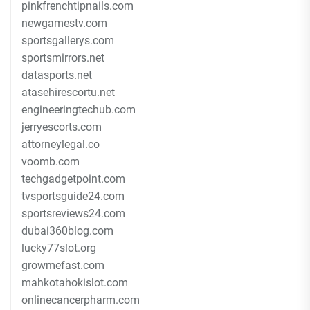
pinkfrenchtipnails.com
newgamestv.com
sportsgallerys.com
sportsmirrors.net
datasports.net
atasehirescortu.net
engineeringtechub.com
jerryescorts.com
attorneylegal.co
voomb.com
techgadgetpoint.com
tvsportsguide24.com
sportsreviews24.com
dubai360blog.com
lucky77slot.org
growmefast.com
mahkotahokislot.com
onlinecancerpharm.com