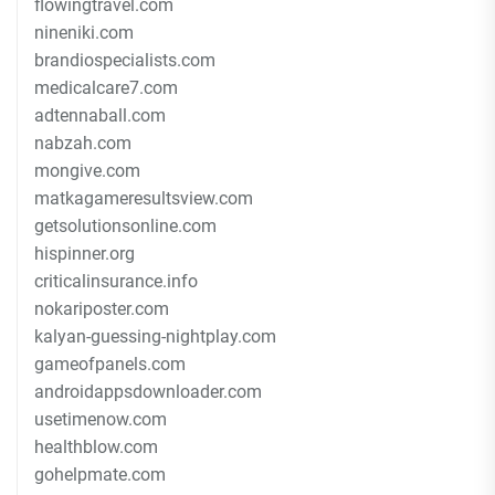
flowingtravel.com
nineniki.com
brandiospecialists.com
medicalcare7.com
adtennaball.com
nabzah.com
mongive.com
matkagameresultsview.com
getsolutionsonline.com
hispinner.org
criticalinsurance.info
nokariposter.com
kalyan-guessing-nightplay.com
gameofpanels.com
androidappsdownloader.com
usetimenow.com
healthblow.com
gohelpmate.com