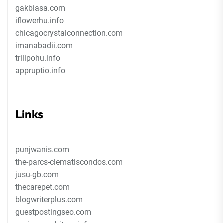
gakbiasa.com
iflowerhu.info
chicagocrystalconnection.com
imanabadii.com
trilipohu.info
appruptio.info
Links
punjwanis.com
the-parcs-clematiscondos.com
jusu-gb.com
thecarepet.com
blogwriterplus.com
guestpostingseo.com