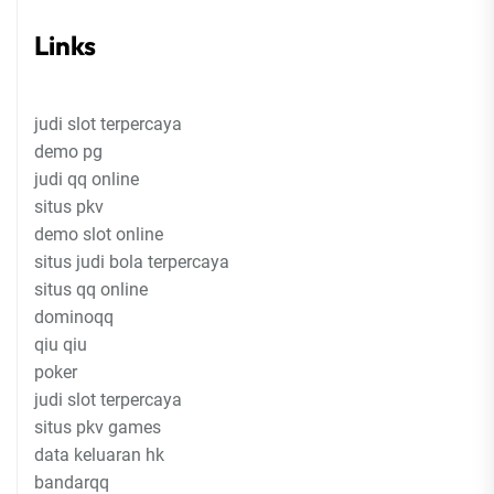
Links
judi slot terpercaya
demo pg
judi qq online
situs pkv
demo slot online
situs judi bola terpercaya
situs qq online
dominoqq
qiu qiu
poker
judi slot terpercaya
situs pkv games
data keluaran hk
bandarqq