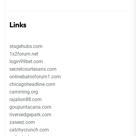
Links
stagehubs.com
1x2forum.net
login99bet.com
secretcourtesans.com
onlinebahisforum1.com
chicagoheadline.com
camming.org
rajalion88.com
goupuntacana.com
riversedgepark.com
zaseez.com
catchycrunch.com