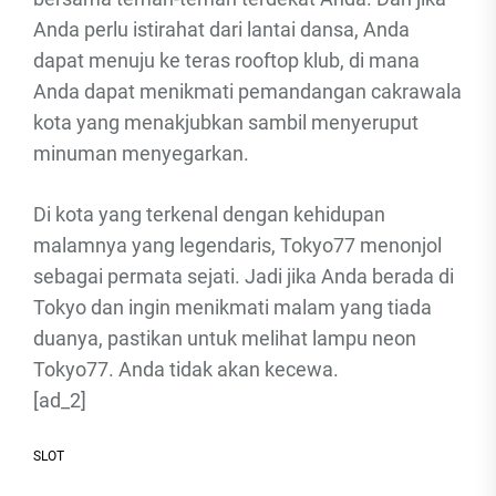
Anda perlu istirahat dari lantai dansa, Anda
dapat menuju ke teras rooftop klub, di mana
Anda dapat menikmati pemandangan cakrawala
kota yang menakjubkan sambil menyeruput
minuman menyegarkan.
Di kota yang terkenal dengan kehidupan
malamnya yang legendaris, Tokyo77 menonjol
sebagai permata sejati. Jadi jika Anda berada di
Tokyo dan ingin menikmati malam yang tiada
duanya, pastikan untuk melihat lampu neon
Tokyo77. Anda tidak akan kecewa.
[ad_2]
SLOT