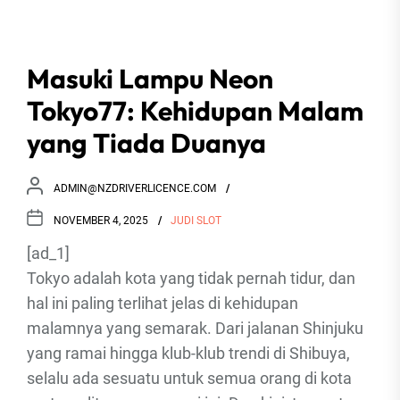
Maksimal
Masuki Lampu Neon
Tokyo77: Kehidupan Malam
yang Tiada Duanya
ADMIN@NZDRIVERLICENCE.COM
NOVEMBER 4, 2025
JUDI SLOT
[ad_1]
Tokyo adalah kota yang tidak pernah tidur, dan
hal ini paling terlihat jelas di kehidupan
malamnya yang semarak. Dari jalanan Shinjuku
yang ramai hingga klub-klub trendi di Shibuya,
selalu ada sesuatu untuk semua orang di kota