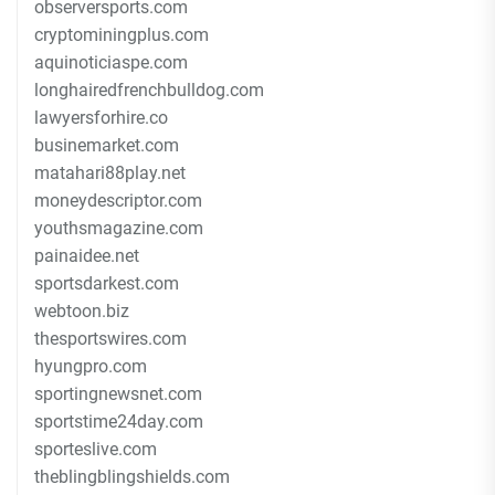
observersports.com
cryptominingplus.com
aquinoticiaspe.com
longhairedfrenchbulldog.com
lawyersforhire.co
businemarket.com
matahari88play.net
moneydescriptor.com
youthsmagazine.com
painaidee.net
sportsdarkest.com
webtoon.biz
thesportswires.com
hyungpro.com
sportingnewsnet.com
sportstime24day.com
sporteslive.com
theblingblingshields.com