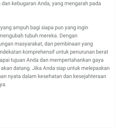
n dan kebugaran Anda, yang mengarah pada
 yang ampuh bagi siapa pun yang ingin
 mengubah tubuh mereka. Dengan
ungan masyarakat, dan pembinaan yang
ndekatan komprehensif untuk penurunan berat
pai tujuan Anda dan mempertahankan gaya
 akan datang. Jika Anda siap untuk melepaskan
n nyata dalam kesehatan dan kesejahteraan
ya.