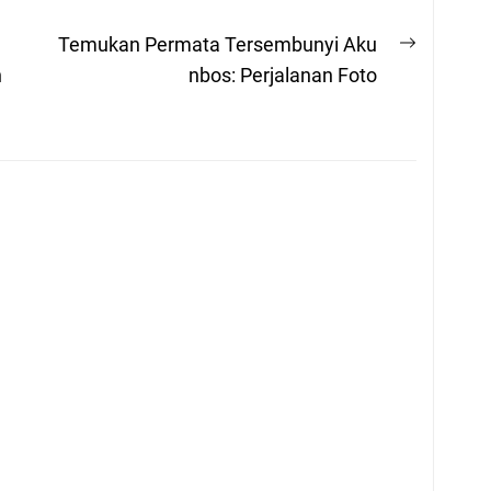
Next
Temukan Permata Tersembunyi Aku
post:
n
nbos: Perjalanan Foto