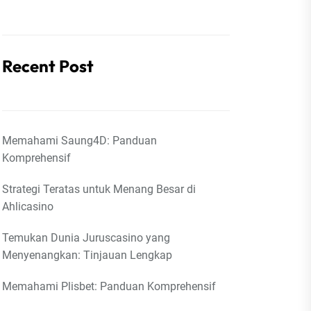
Recent Post
Memahami Saung4D: Panduan
Komprehensif
Strategi Teratas untuk Menang Besar di
Ahlicasino
Temukan Dunia Juruscasino yang
Menyenangkan: Tinjauan Lengkap
Memahami Plisbet: Panduan Komprehensif