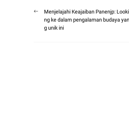
Post
Previous
Menjelajahi Keajaiban Panenjp: Looki
navigation
post:
ng ke dalam pengalaman budaya ya
g unik ini