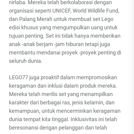
nirlaba. Mereka telah berkolaborasi dengan
organisasi seperti UNICEF, World Wildlife Fund,
dan Palang Merah untuk membuat set Lego
edisi khusus yang mengumpulkan uang untuk
tujuan penting. Set ini tidak hanya memberikan
anak -anak berjam -jam hiburan tetapi juga
membantu mendanai proyek -proyek penting di
seluruh dunia.
LEGO77 juga proaktif dalam mempromosikan
keragaman dan inklusi dalam produk mereka.
Mereka telah merilis set yang menampilkan
karakter dari berbagai ras, jenis kelamin, dan
kemampuan, untuk mencerminkan keragaman
dunia tempat kita tinggal. Inklusivitas ini telah
beresonansi dengan pelanggan dan telah