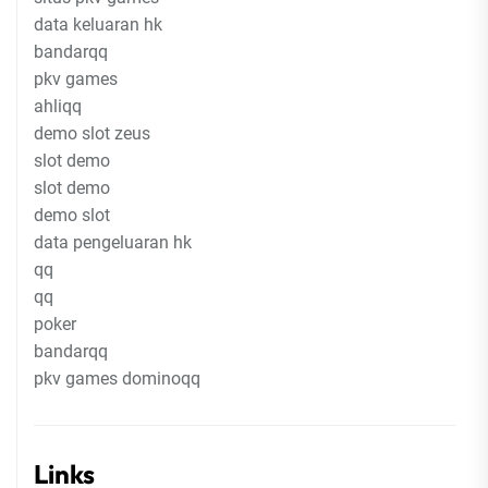
data keluaran hk
bandarqq
pkv games
ahliqq
demo slot zeus
slot demo
slot demo
demo slot
data pengeluaran hk
qq
qq
poker
bandarqq
pkv games dominoqq
Links