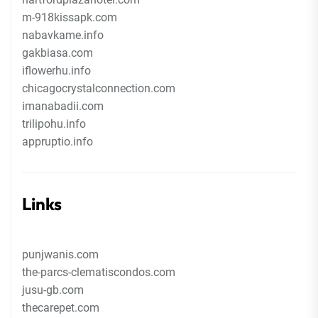
m-918kissapk.com
nabavkame.info
gakbiasa.com
iflowerhu.info
chicagocrystalconnection.com
imanabadii.com
trilipohu.info
appruptio.info
Links
punjwanis.com
the-parcs-clematiscondos.com
jusu-gb.com
thecarepet.com