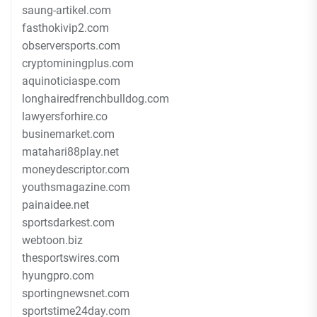
saung-artikel.com
fasthokivip2.com
observersports.com
cryptominingplus.com
aquinoticiaspe.com
longhairedfrenchbulldog.com
lawyersforhire.co
businemarket.com
matahari88play.net
moneydescriptor.com
youthsmagazine.com
painaidee.net
sportsdarkest.com
webtoon.biz
thesportswires.com
hyungpro.com
sportingnewsnet.com
sportstime24day.com