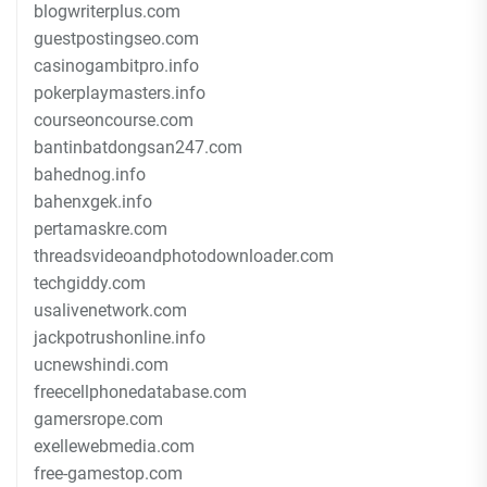
blogwriterplus.com
guestpostingseo.com
casinogambitpro.info
pokerplaymasters.info
courseoncourse.com
bantinbatdongsan247.com
bahednog.info
bahenxgek.info
pertamaskre.com
threadsvideoandphotodownloader.com
techgiddy.com
usalivenetwork.com
jackpotrushonline.info
ucnewshindi.com
freecellphonedatabase.com
gamersrope.com
exellewebmedia.com
free-gamestop.com