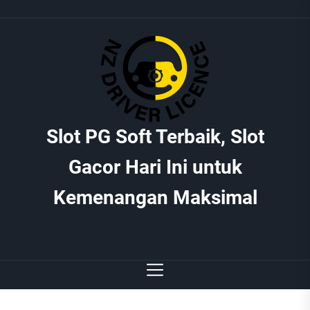
Skip
to
the
content
Slot
Slot PG Soft Terbaik, Slot
PG
Gacor Hari Ini untuk
Soft
Terbaik,
Kemenangan Maksimal
Slot
Gacor
Hari
Ini
untuk
Kemenangan