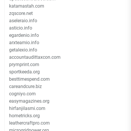
katamastah.com
zqscore.net
aseleraio.info
asticio.info
egardenio.info
arxteamio.info
getalexio.info
accountaudittaxcon.com
prymprint.com
sportkeeda.org
besttimespend.com
careandcure.biz
cogniyo.com
easymagazines.org
hirfanjilasmi.com
hometricks.org
leathercraftpro.com
microgridpower.org