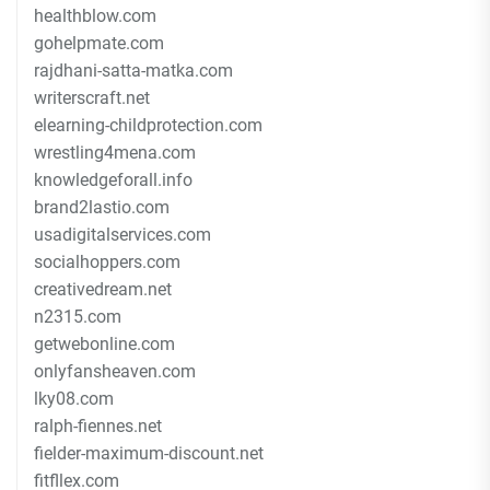
healthblow.com
gohelpmate.com
rajdhani-satta-matka.com
writerscraft.net
elearning-childprotection.com
wrestling4mena.com
knowledgeforall.info
brand2lastio.com
usadigitalservices.com
socialhoppers.com
creativedream.net
n2315.com
getwebonline.com
onlyfansheaven.com
lky08.com
ralph-fiennes.net
fielder-maximum-discount.net
fitfllex.com