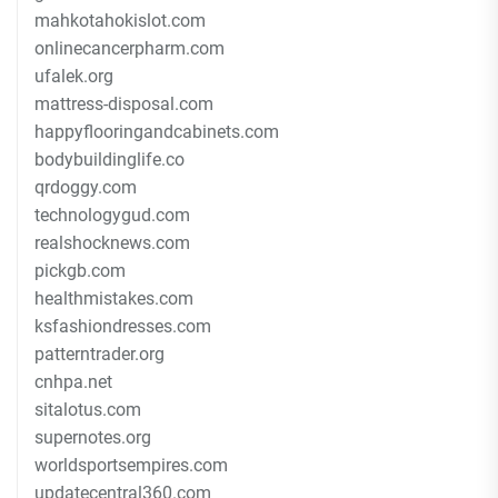
mahkotahokislot.com
onlinecancerpharm.com
ufalek.org
mattress-disposal.com
happyflooringandcabinets.com
bodybuildinglife.co
qrdoggy.com
technologygud.com
realshocknews.com
pickgb.com
healthmistakes.com
ksfashiondresses.com
patterntrader.org
cnhpa.net
sitalotus.com
supernotes.org
worldsportsempires.com
updatecentral360.com