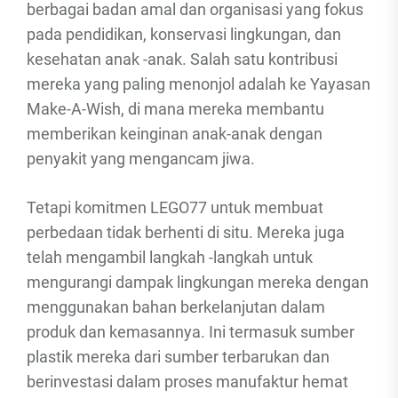
berbagai badan amal dan organisasi yang fokus
pada pendidikan, konservasi lingkungan, dan
kesehatan anak -anak. Salah satu kontribusi
mereka yang paling menonjol adalah ke Yayasan
Make-A-Wish, di mana mereka membantu
memberikan keinginan anak-anak dengan
penyakit yang mengancam jiwa.
Tetapi komitmen LEGO77 untuk membuat
perbedaan tidak berhenti di situ. Mereka juga
telah mengambil langkah -langkah untuk
mengurangi dampak lingkungan mereka dengan
menggunakan bahan berkelanjutan dalam
produk dan kemasannya. Ini termasuk sumber
plastik mereka dari sumber terbarukan dan
berinvestasi dalam proses manufaktur hemat