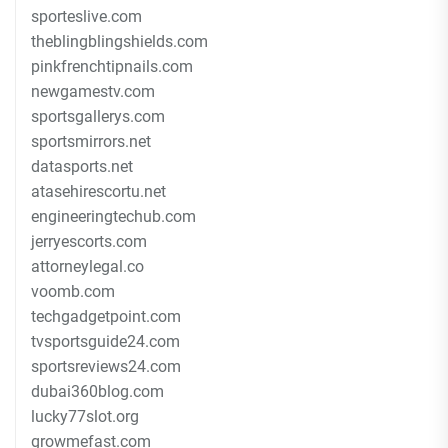
sporteslive.com
theblingblingshields.com
pinkfrenchtipnails.com
newgamestv.com
sportsgallerys.com
sportsmirrors.net
datasports.net
atasehirescortu.net
engineeringtechub.com
jerryescorts.com
attorneylegal.co
voomb.com
techgadgetpoint.com
tvsportsguide24.com
sportsreviews24.com
dubai360blog.com
lucky77slot.org
growmefast.com