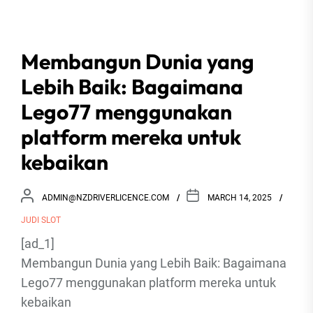
Maksimal
Membangun Dunia yang
Lebih Baik: Bagaimana
Lego77 menggunakan
platform mereka untuk
kebaikan
ADMIN@NZDRIVERLICENCE.COM
MARCH 14, 2025
JUDI SLOT
[ad_1]
Membangun Dunia yang Lebih Baik: Bagaimana
Lego77 menggunakan platform mereka untuk
kebaikan