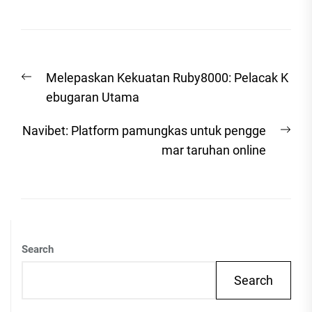
Post
Previous
Melepaskan Kekuatan Ruby8000: Pelacak K
navigation
post:
ebugaran Utama
Nex
Navibet: Platform pamungkas untuk pengge
post
mar taruhan online
Search
Search