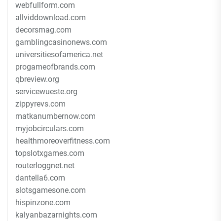
webfullform.com
allviddownload.com
decorsmag.com
gamblingcasinonews.com
universitiesofamerica.net
progameofbrands.com
qbreview.org
servicewueste.org
zippyrevs.com
matkanumbernow.com
myjobcirculars.com
healthmoreoverfitness.com
topslotxgames.com
routerloggnet.net
dantella6.com
slotsgamesone.com
hispinzone.com
kalyanbazarnights.com