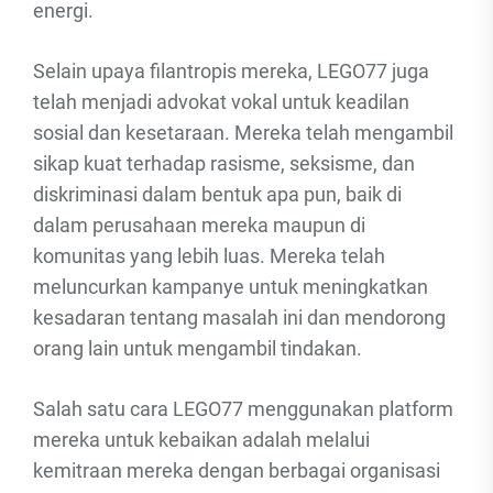
energi.
Selain upaya filantropis mereka, LEGO77 juga
telah menjadi advokat vokal untuk keadilan
sosial dan kesetaraan. Mereka telah mengambil
sikap kuat terhadap rasisme, seksisme, dan
diskriminasi dalam bentuk apa pun, baik di
dalam perusahaan mereka maupun di
komunitas yang lebih luas. Mereka telah
meluncurkan kampanye untuk meningkatkan
kesadaran tentang masalah ini dan mendorong
orang lain untuk mengambil tindakan.
Salah satu cara LEGO77 menggunakan platform
mereka untuk kebaikan adalah melalui
kemitraan mereka dengan berbagai organisasi