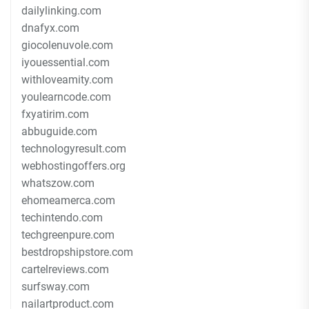
dailylinking.com
dnafyx.com
giocolenuvole.com
iyouessential.com
withloveamity.com
youlearncode.com
fxyatirim.com
abbuguide.com
technologyresult.com
webhostingoffers.org
whatszow.com
ehomeamerca.com
techintendo.com
techgreenpure.com
bestdropshipstore.com
cartelreviews.com
surfsway.com
nailartproduct.com