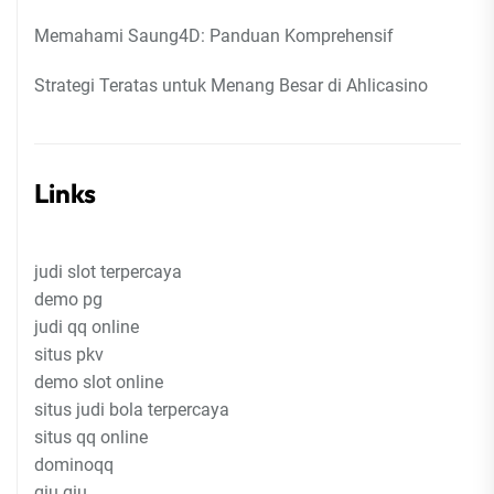
Memahami Saung4D: Panduan Komprehensif
Strategi Teratas untuk Menang Besar di Ahlicasino
Links
judi slot terpercaya
demo pg
judi qq online
situs pkv
demo slot online
situs judi bola terpercaya
situs qq online
dominoqq
qiu qiu