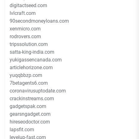
digitactseed.com
lvlcraft.com
90secondmoneyloans.com
xenmicro.com
rodrovers.com
tripssolution.com
satta-king-india.com
yukigassencanada.com
articlehorizone.com
yuqqbbzp.com
7betagents6.com
coronavirusuptodate.com
crackinstreams.com
gadgetspak.com
gearsngadget.com
hireseodoctor.com
lapsfit.com
levelup-fast.com