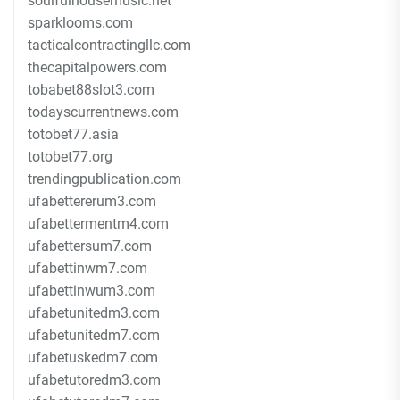
soulfulhousemusic.net
sparklooms.com
tacticalcontractingllc.com
thecapitalpowers.com
tobabet88slot3.com
todayscurrentnews.com
totobet77.asia
totobet77.org
trendingpublication.com
ufabettererum3.com
ufabettermentm4.com
ufabettersum7.com
ufabettinwm7.com
ufabettinwum3.com
ufabetunitedm3.com
ufabetunitedm7.com
ufabetuskedm7.com
ufabetutoredm3.com