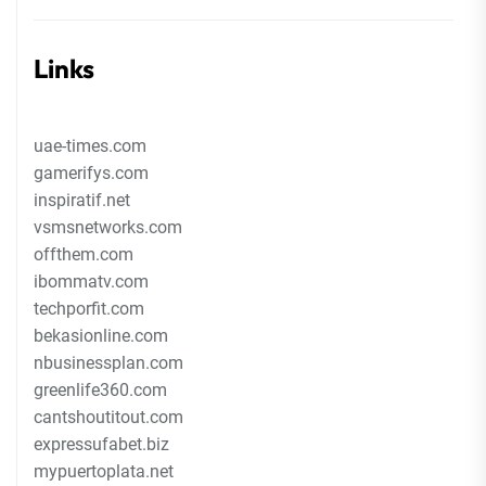
Links
uae-times.com
gamerifys.com
inspiratif.net
vsmsnetworks.com
offthem.com
ibommatv.com
techporfit.com
bekasionline.com
nbusinessplan.com
greenlife360.com
cantshoutitout.com
expressufabet.biz
mypuertoplata.net