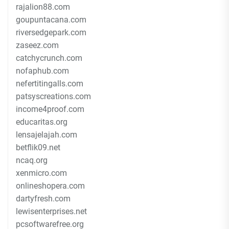
rajalion88.com
goupuntacana.com
riversedgepark.com
zaseez.com
catchycrunch.com
nofaphub.com
nefertitingalls.com
patsyscreations.com
income4proof.com
educaritas.org
lensajelajah.com
betflik09.net
ncaq.org
xenmicro.com
onlineshopera.com
dartyfresh.com
lewisenterprises.net
pcsoftwarefree.org