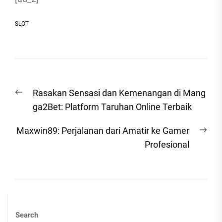
SLOT
Post
Previous
Rasakan Sensasi dan Kemenangan di Mang
navigation
post:
ga2Bet: Platform Taruhan Online Terbaik
Nex
Maxwin89: Perjalanan dari Amatir ke Gamer
post
Profesional
Search