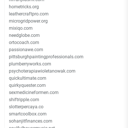
hometricks.org
leathercraftpro.com
microgridpower.org
mixiqo.com
needglobe.com
ortocoach.com
passionawe.com
pittsburghpaintingprofessionals.com
plumberryworks.com
psychoterapiawioletanowak.com
quickultimate.com
quirkyquester.com
sexmedicineformen.com
shiftripple.com
slotterpercaya.co
smartcoolbox.com
sohanjitfinances.com