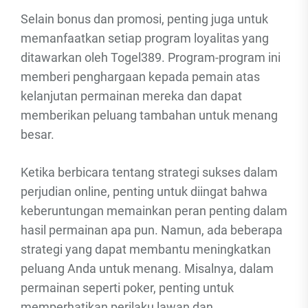
Selain bonus dan promosi, penting juga untuk
memanfaatkan setiap program loyalitas yang
ditawarkan oleh Togel389. Program-program ini
memberi penghargaan kepada pemain atas
kelanjutan permainan mereka dan dapat
memberikan peluang tambahan untuk menang
besar.
Ketika berbicara tentang strategi sukses dalam
perjudian online, penting untuk diingat bahwa
keberuntungan memainkan peran penting dalam
hasil permainan apa pun. Namun, ada beberapa
strategi yang dapat membantu meningkatkan
peluang Anda untuk menang. Misalnya, dalam
permainan seperti poker, penting untuk
memperhatikan perilaku lawan dan