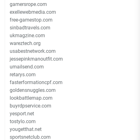
gamersrope.com
exellewebmedia.com
free-gamestop.com
sinbadtravels.com
ukmagzine.com
wareztech.org
usabestnetwork.com
jessepinkmanoutfit.com
umailsend.com
retarys.com
fasterformationcpf.com
goldensnuggles.com
lookbattlemap.com
buyrdpservice.com
yesport.net
tostylo.com
yougetthat.net
sportsnetclub.com