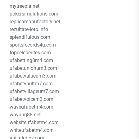
mytreepla.net
pokersimulations.com
replicamanufactory.net
rezultate-loto.info
splendifulous.com
sportsrecords4u.com
topceleberites.com
ufabetting8m4.com
ufabetunionum3.com
ufabetvalueum3.com
ufabetvaultm7.com
ufabetvillageum7.com
ufabetvoicem3.com
waveufabetm4.com
wayang88.net
websiteufabetm4.com
whiteufabetm4.com
anikalappy.com