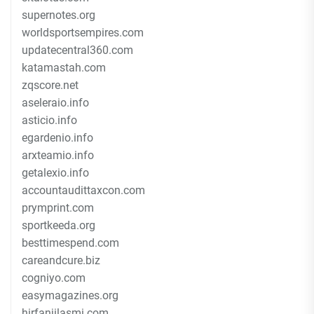
supernotes.org
worldsportsempires.com
updatecentral360.com
katamastah.com
zqscore.net
aseleraio.info
asticio.info
egardenio.info
arxteamio.info
getalexio.info
accountaudittaxcon.com
prymprint.com
sportkeeda.org
besttimespend.com
careandcure.biz
cogniyo.com
easymagazines.org
hirfanjilasmi.com