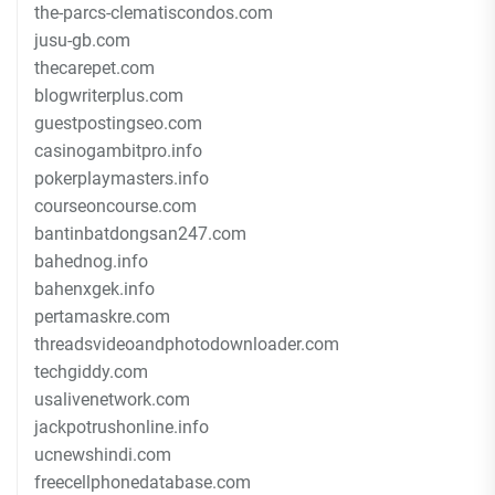
the-parcs-clematiscondos.com
jusu-gb.com
thecarepet.com
blogwriterplus.com
guestpostingseo.com
casinogambitpro.info
pokerplaymasters.info
courseoncourse.com
bantinbatdongsan247.com
bahednog.info
bahenxgek.info
pertamaskre.com
threadsvideoandphotodownloader.com
techgiddy.com
usalivenetwork.com
jackpotrushonline.info
ucnewshindi.com
freecellphonedatabase.com