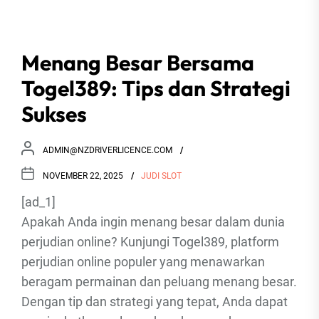
Maksimal
Menang Besar Bersama
Togel389: Tips dan Strategi
Sukses
ADMIN@NZDRIVERLICENCE.COM
NOVEMBER 22, 2025
JUDI SLOT
[ad_1]
Apakah Anda ingin menang besar dalam dunia
perjudian online? Kunjungi Togel389, platform
perjudian online populer yang menawarkan
beragam permainan dan peluang menang besar.
Dengan tip dan strategi yang tepat, Anda dapat