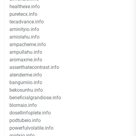
healthexe.info
puretecx.info
tecadvance.info
aminityio.info
amiolahu.info
ampacheme.info
ampullahu.info
aromaxme.info
asserthatecontrast.info
atenderme.info
bangumiio.info
bekosunhu.info
beneficialgrandiose.info
blomaio.info
dosellinfoplete.info
podtubeio.info
powerfulvolatile.info
qvidsio.info