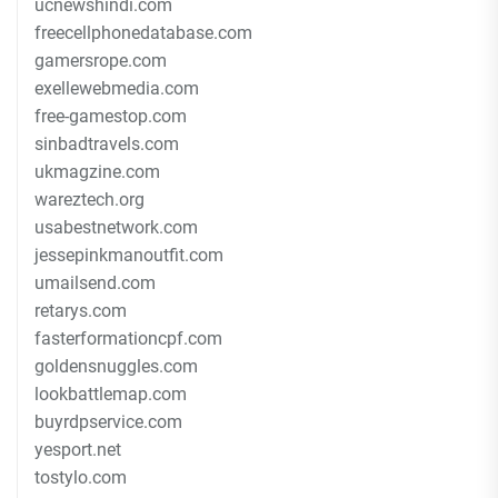
ucnewshindi.com
freecellphonedatabase.com
gamersrope.com
exellewebmedia.com
free-gamestop.com
sinbadtravels.com
ukmagzine.com
wareztech.org
usabestnetwork.com
jessepinkmanoutfit.com
umailsend.com
retarys.com
fasterformationcpf.com
goldensnuggles.com
lookbattlemap.com
buyrdpservice.com
yesport.net
tostylo.com