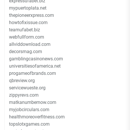
expressufabet.biz
mypuertoplata.net
thepioneerxpress.com
howtofixissue.com
teamufabet.biz
webfullform.com
allviddownload.com
decorsmag.com
gamblingcasinonews.com
universitiesofamerica.net
progameofbrands.com
qbreview.org
servicewueste.org
zippyrevs.com
matkanumbernow.com
myjobcirculars.com
healthmoreoverfitness.com
topslotxgames.com