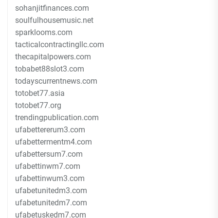
sohanjitfinances.com
soulfulhousemusic.net
sparklooms.com
tacticalcontractingllc.com
thecapitalpowers.com
tobabet88slot3.com
todayscurrentnews.com
totobet77.asia
totobet77.org
trendingpublication.com
ufabettererum3.com
ufabettermentm4.com
ufabettersum7.com
ufabettinwm7.com
ufabettinwum3.com
ufabetunitedm3.com
ufabetunitedm7.com
ufabetuskedm7.com