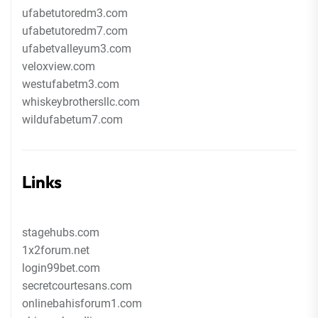
ufabetutoredm3.com
ufabetutoredm7.com
ufabetvalleyum3.com
veloxview.com
westufabetm3.com
whiskeybrothersllc.com
wildufabetum7.com
Links
stagehubs.com
1x2forum.net
login99bet.com
secretcourtesans.com
onlinebahisforum1.com