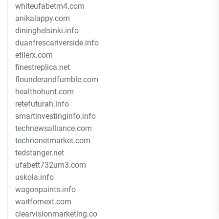
whiteufabetm4.com
anikalappy.com
dininghelsinki.info
duanfrescariverside.info
etilerx.com
finestreplica.net
flounderandfumble.com
healthohunt.com
retefuturah.info
smartinvestinginfo.info
technewsalliance.com
technonetmarket.com
tedstanger.net
ufabett732um3.com
uskola.info
wagonpaints.info
waitfornext.com
clearvisionmarketing.co