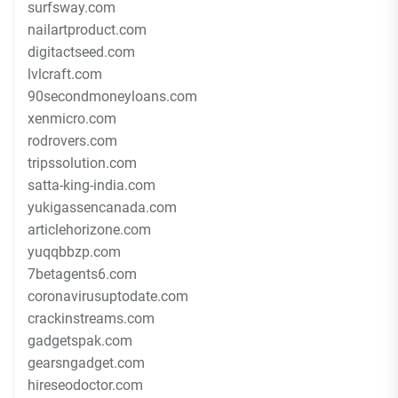
surfsway.com
nailartproduct.com
digitactseed.com
lvlcraft.com
90secondmoneyloans.com
xenmicro.com
rodrovers.com
tripssolution.com
satta-king-india.com
yukigassencanada.com
articlehorizone.com
yuqqbbzp.com
7betagents6.com
coronavirusuptodate.com
crackinstreams.com
gadgetspak.com
gearsngadget.com
hireseodoctor.com