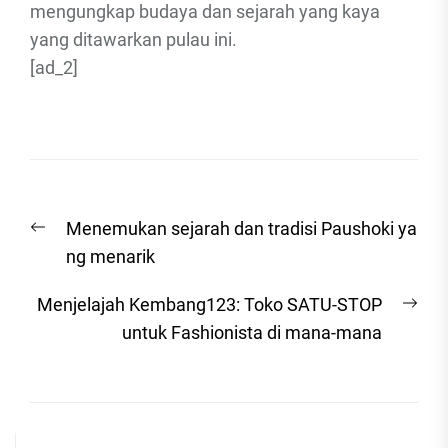
mengungkap budaya dan sejarah yang kaya
yang ditawarkan pulau ini.
[ad_2]
Post
Previous
Menemukan sejarah dan tradisi Paushoki ya
navigation
post:
ng menarik
Nex
Menjelajah Kembang123: Toko SATU-STOP
post
untuk Fashionista di mana-mana