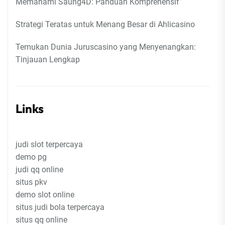
Memahami Saung4D: Panduan Komprehensif
Strategi Teratas untuk Menang Besar di Ahlicasino
Temukan Dunia Juruscasino yang Menyenangkan:
Tinjauan Lengkap
Links
judi slot terpercaya
demo pg
judi qq online
situs pkv
demo slot online
situs judi bola terpercaya
situs qq online