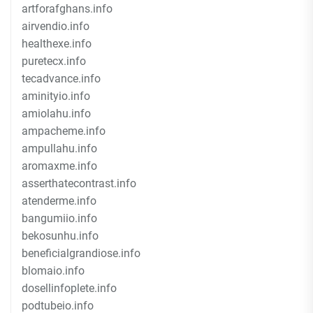
artforafghans.info
airvendio.info
healthexe.info
puretecx.info
tecadvance.info
aminityio.info
amiolahu.info
ampacheme.info
ampullahu.info
aromaxme.info
asserthatecontrast.info
atenderme.info
bangumiio.info
bekosunhu.info
beneficialgrandiose.info
blomaio.info
dosellinfoplete.info
podtubeio.info