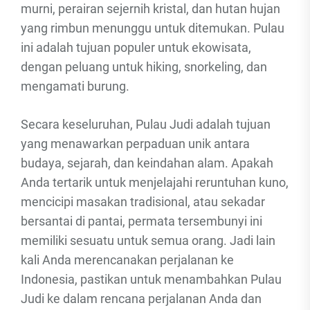
murni, perairan sejernih kristal, dan hutan hujan
yang rimbun menunggu untuk ditemukan. Pulau
ini adalah tujuan populer untuk ekowisata,
dengan peluang untuk hiking, snorkeling, dan
mengamati burung.
Secara keseluruhan, Pulau Judi adalah tujuan
yang menawarkan perpaduan unik antara
budaya, sejarah, dan keindahan alam. Apakah
Anda tertarik untuk menjelajahi reruntuhan kuno,
mencicipi masakan tradisional, atau sekadar
bersantai di pantai, permata tersembunyi ini
memiliki sesuatu untuk semua orang. Jadi lain
kali Anda merencanakan perjalanan ke
Indonesia, pastikan untuk menambahkan Pulau
Judi ke dalam rencana perjalanan Anda dan