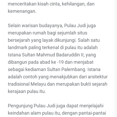
menceritakan kisah cinta, kehilangan, dan
kemenangan.
Selain warisan budayanya, Pulau Judi juga
merupakan rumah bagi sejumlah situs
bersejarah yang layak dikunjungi. Salah satu
landmark paling terkenal di pulau itu adalah
Istana Sultan Mahmud Badaruddin II, yang
dibangun pada abad ke -19 dan menjabat
sebagai kediaman Sultan Palembang. Istana
adalah contoh yang menakjubkan dari arsitektur
tradisional Melayu dan merupakan bukti sejarah
kerajaan pulau itu.
Pengunjung Pulau Judi juga dapat menjelajahi
keindahan alam pulau itu, dengan pantai-pantai