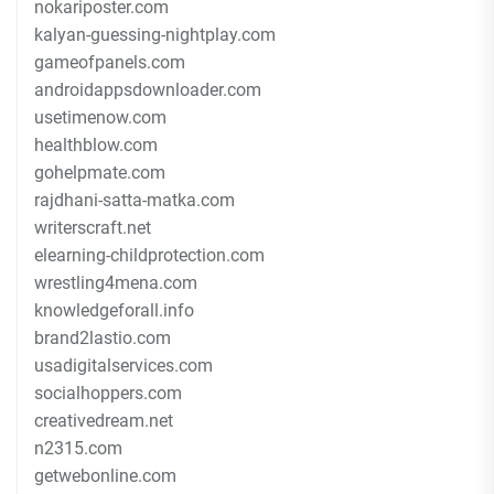
nokariposter.com
kalyan-guessing-nightplay.com
gameofpanels.com
androidappsdownloader.com
usetimenow.com
healthblow.com
gohelpmate.com
rajdhani-satta-matka.com
writerscraft.net
elearning-childprotection.com
wrestling4mena.com
knowledgeforall.info
brand2lastio.com
usadigitalservices.com
socialhoppers.com
creativedream.net
n2315.com
getwebonline.com