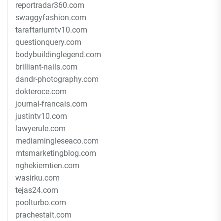
reportradar360.com
swaggyfashion.com
taraftariumtv10.com
questionquery.com
bodybuildinglegend.com
brilliant-nails.com
dandr-photography.com
dokteroce.com
journal-francais.com
justintv10.com
lawyerule.com
mediamingleseaco.com
mtsmarketingblog.com
nghekiemtien.com
wasirku.com
tejas24.com
poolturbo.com
prachestait.com