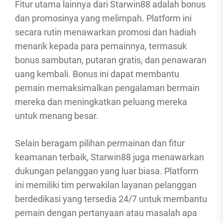
Fitur utama lainnya dari Starwin88 adalah bonus
dan promosinya yang melimpah. Platform ini
secara rutin menawarkan promosi dan hadiah
menarik kepada para pemainnya, termasuk
bonus sambutan, putaran gratis, dan penawaran
uang kembali. Bonus ini dapat membantu
pemain memaksimalkan pengalaman bermain
mereka dan meningkatkan peluang mereka
untuk menang besar.
Selain beragam pilihan permainan dan fitur
keamanan terbaik, Starwin88 juga menawarkan
dukungan pelanggan yang luar biasa. Platform
ini memiliki tim perwakilan layanan pelanggan
berdedikasi yang tersedia 24/7 untuk membantu
pemain dengan pertanyaan atau masalah apa