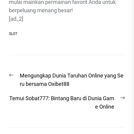
mulai mainkan permainan favorit Anda untuk
berpeluang menang besar!
[ad_2]
SLOT
Post
Previous
Mengungkap Dunia Taruhan Online yang Se
navigation
post:
ru bersama Oxibet88
Nex
Temui Sobat777: Bintang Baru di Dunia Gam
post
e Online