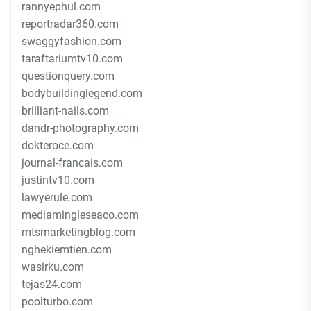
rannyephul.com
reportradar360.com
swaggyfashion.com
taraftariumtv10.com
questionquery.com
bodybuildinglegend.com
brilliant-nails.com
dandr-photography.com
dokteroce.com
journal-francais.com
justintv10.com
lawyerule.com
mediamingleseaco.com
mtsmarketingblog.com
nghekiemtien.com
wasirku.com
tejas24.com
poolturbo.com