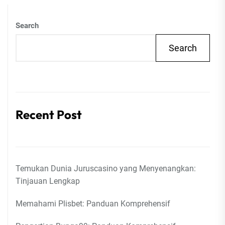
Search
Search
Recent Post
Temukan Dunia Juruscasino yang Menyenangkan:
Tinjauan Lengkap
Memahami Plisbet: Panduan Komprehensif