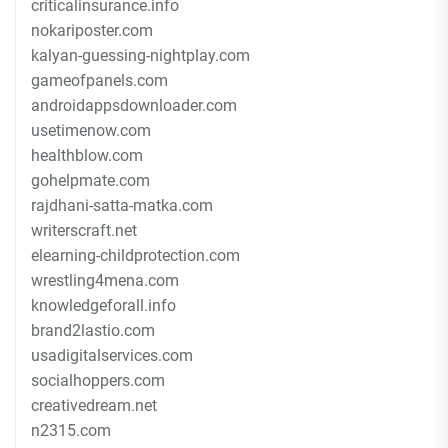
criticalinsurance.info
nokariposter.com
kalyan-guessing-nightplay.com
gameofpanels.com
androidappsdownloader.com
usetimenow.com
healthblow.com
gohelpmate.com
rajdhani-satta-matka.com
writerscraft.net
elearning-childprotection.com
wrestling4mena.com
knowledgeforall.info
brand2lastio.com
usadigitalservices.com
socialhoppers.com
creativedream.net
n2315.com