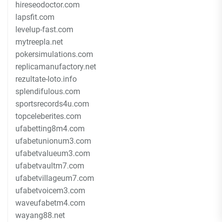
hireseodoctor.com
lapsfit.com
levelup-fast.com
mytreepla.net
pokersimulations.com
replicamanufactory.net
rezultate-loto.info
splendifulous.com
sportsrecords4u.com
topceleberites.com
ufabetting8m4.com
ufabetunionum3.com
ufabetvalueum3.com
ufabetvaultm7.com
ufabetvillageum7.com
ufabetvoicem3.com
waveufabetm4.com
wayang88.net