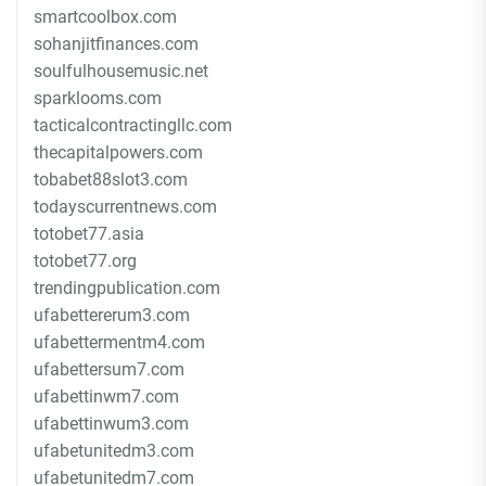
smartcoolbox.com
sohanjitfinances.com
soulfulhousemusic.net
sparklooms.com
tacticalcontractingllc.com
thecapitalpowers.com
tobabet88slot3.com
todayscurrentnews.com
totobet77.asia
totobet77.org
trendingpublication.com
ufabettererum3.com
ufabettermentm4.com
ufabettersum7.com
ufabettinwm7.com
ufabettinwum3.com
ufabetunitedm3.com
ufabetunitedm7.com