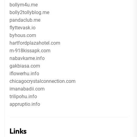
bollym4u.me
bolly2tollyblog.me
pandaclub.me
flyttevask.io
byhous.com
hartfordplazahotel.com
m-918kissapk.com
nabavkame.info
gakbiasa.com
iflowerhu.info
chicagocrystalconnection.com
imanabadii.com
trilipohu.info
appruptio.info
Links