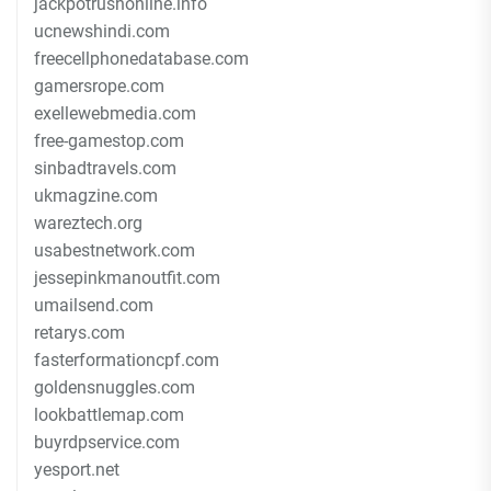
jackpotrushonline.info
ucnewshindi.com
freecellphonedatabase.com
gamersrope.com
exellewebmedia.com
free-gamestop.com
sinbadtravels.com
ukmagzine.com
wareztech.org
usabestnetwork.com
jessepinkmanoutfit.com
umailsend.com
retarys.com
fasterformationcpf.com
goldensnuggles.com
lookbattlemap.com
buyrdpservice.com
yesport.net