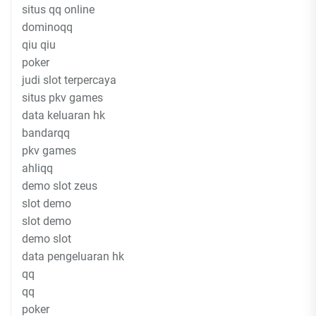
situs qq online
dominoqq
qiu qiu
poker
judi slot terpercaya
situs pkv games
data keluaran hk
bandarqq
pkv games
ahliqq
demo slot zeus
slot demo
slot demo
demo slot
data pengeluaran hk
qq
qq
poker