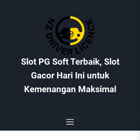
Skip
to
the
content
Slot
Slot PG Soft Terbaik, Slot
PG
Gacor Hari Ini untuk
Soft
Terbaik,
Kemenangan Maksimal
Slot
Gacor
Hari
Ini
untuk
Kemenangan