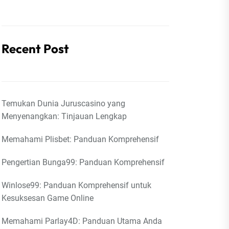
Recent Post
Temukan Dunia Juruscasino yang
Menyenangkan: Tinjauan Lengkap
Memahami Plisbet: Panduan Komprehensif
Pengertian Bunga99: Panduan Komprehensif
Winlose99: Panduan Komprehensif untuk
Kesuksesan Game Online
Memahami Parlay4D: Panduan Utama Anda