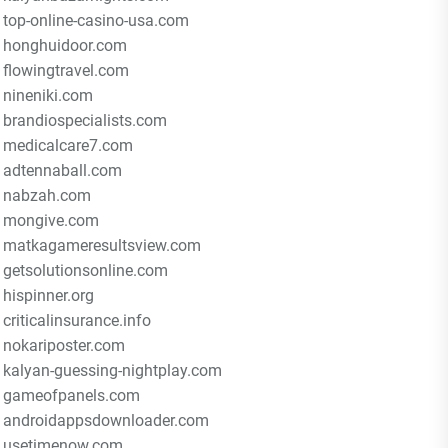
top-online-casino-usa.com
honghuidoor.com
flowingtravel.com
nineniki.com
brandiospecialists.com
medicalcare7.com
adtennaball.com
nabzah.com
mongive.com
matkagameresultsview.com
getsolutionsonline.com
hispinner.org
criticalinsurance.info
nokariposter.com
kalyan-guessing-nightplay.com
gameofpanels.com
androidappsdownloader.com
usetimenow.com