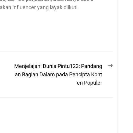
akan influencer yang layak diikuti.
Next
Menjelajahi Dunia Pintu123: Pandang
post:
an Bagian Dalam pada Pencipta Kont
en Populer