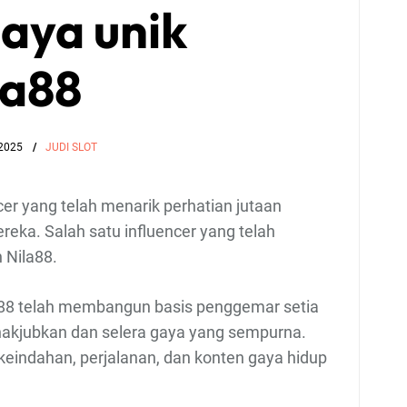
gaya unik
la88
2025
JUDI SLOT
cer yang telah menarik perhatian jutaan
eka. Salah satu influencer yang telah
 Nila88.
LA88 telah membangun basis penggemar setia
enakjubkan dan selera gaya yang sempurna.
keindahan, perjalanan, dan konten gaya hidup