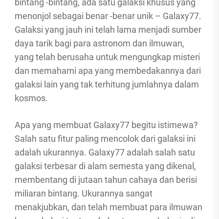
bintang -bintang, ada satu galaksi khusus yang
menonjol sebagai benar -benar unik – Galaxy77.
Galaksi yang jauh ini telah lama menjadi sumber
daya tarik bagi para astronom dan ilmuwan,
yang telah berusaha untuk mengungkap misteri
dan memahami apa yang membedakannya dari
galaksi lain yang tak terhitung jumlahnya dalam
kosmos.
Apa yang membuat Galaxy77 begitu istimewa?
Salah satu fitur paling mencolok dari galaksi ini
adalah ukurannya. Galaxy77 adalah salah satu
galaksi terbesar di alam semesta yang dikenal,
membentang di jutaan tahun cahaya dan berisi
miliaran bintang. Ukurannya sangat
menakjubkan, dan telah membuat para ilmuwan