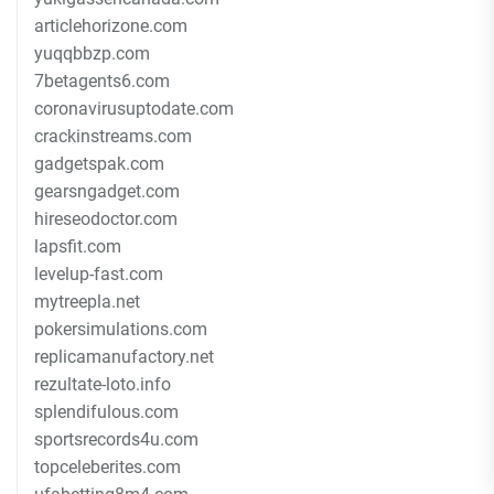
articlehorizone.com
yuqqbbzp.com
7betagents6.com
coronavirusuptodate.com
crackinstreams.com
gadgetspak.com
gearsngadget.com
hireseodoctor.com
lapsfit.com
levelup-fast.com
mytreepla.net
pokersimulations.com
replicamanufactory.net
rezultate-loto.info
splendifulous.com
sportsrecords4u.com
topceleberites.com