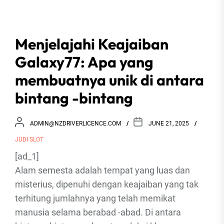
Maksimal
Menjelajahi Keajaiban
Galaxy77: Apa yang
membuatnya unik di antara
bintang -bintang
ADMIN@NZDRIVERLICENCE.COM
JUNE 21, 2025
JUDI SLOT
[ad_1]
Alam semesta adalah tempat yang luas dan
misterius, dipenuhi dengan keajaiban yang tak
terhitung jumlahnya yang telah memikat
manusia selama berabad -abad. Di antara