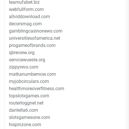
teamufabet.biz
webfullform.com
allviddownload.com
decorsmag.com
gamblingcasinonews.com
universitiesofamerica.net
progameofbrands.com
qbreview.org
servicewueste.org
zippyrevs.com
matkanumbernow.com
myjobcirculars.com
healthmoreoverfitness.com
topslotxgames.com
routerloggnet.net
dantella6.com
slotsgamesone.com
hispinzone.com