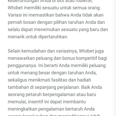
keberuntungan Anda di slot atau roulette,
Wtobet memiliki sesuatu untuk semua orang.
Variasi ini memastikan bahwa Anda tidak akan
pernah bosan dengan pilihan taruhan Anda dan
selalu dapat menemukan sesuatu yang baru dan
menarik untuk dipertaruhkan.
Selain kemudahan dan variasinya, Wtobet juga
menawarkan peluang dan bonus kompetitif bagi
penggunanya. Ini berarti Anda memiliki peluang
untuk menang besar dengan taruhan Anda,
sekaligus menikmati fasilitas dan hadiah
tambahan di sepanjang perjalanan. Baik Anda
seorang petaruh berpengalaman atau baru
memulai, insentif ini dapat membantu
meningkatkan pengalaman bertaruh Anda