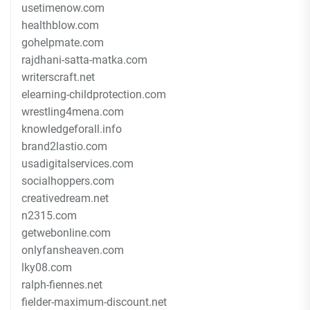
usetimenow.com
healthblow.com
gohelpmate.com
rajdhani-satta-matka.com
writerscraft.net
elearning-childprotection.com
wrestling4mena.com
knowledgeforall.info
brand2lastio.com
usadigitalservices.com
socialhoppers.com
creativedream.net
n2315.com
getwebonline.com
onlyfansheaven.com
lky08.com
ralph-fiennes.net
fielder-maximum-discount.net