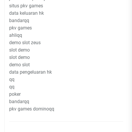
situs pkv games
data keluaran hk
bandarqq
pkv games
ahliqq
demo slot zeus
slot demo
slot demo
demo slot
data pengeluaran hk
qq
qq
poker
bandarqq
pkv games dominoqq