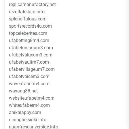
replicamanufactory.net
rezultate-loto.info
splendifulous.com
sportsrecords4u.com
topceleberites.com
ufabetting8m4.com
ufabetunionum3.com
ufabetvalueum3.com
ufabetvaultm7.com
ufabetvillageum7.com
ufabetvoicem3.com
waveufabetm4.com
wayang88.net
websiteufabetm4.com
whiteufabetm4.com
anikalappy.com
dininghelsinki.info
duanfrescariverside.info