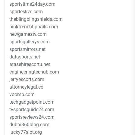
sportstime24day.com
sporteslive.com
theblingblingshields.com
pinkfrenchtipnails.com
newgamestv.com
sportsgallerys.com
sportsmirrors.net
datasports.net
atasehirescortu.net
engineeringtechub.com
jerryescorts.com
attorneylegal.co
voomb.com
techgadgetpoint.com
tvsportsguide24.com
sportsreviews24.com
dubai360blog.com
lucky77slot.org