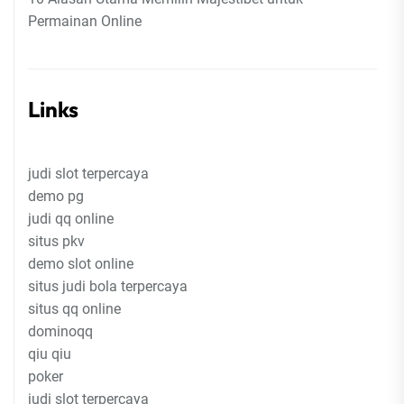
Permainan Online
Links
judi slot terpercaya
demo pg
judi qq online
situs pkv
demo slot online
situs judi bola terpercaya
situs qq online
dominoqq
qiu qiu
poker
judi slot terpercaya