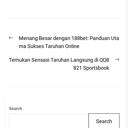
Post
Previous
Menang Besar dengan 188bet: Panduan Uta
navigation
post:
ma Sukses Taruhan Online
Nex
Temukan Sensasi Taruhan Langsung di QQ8
post
821 Sportsbook
Search
Search