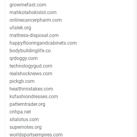
growmefast.com
mahkotahokislot.com
onlinecancerpharm.com
ufalek.org
mattress-disposal.com
happyflooringandcabinets.com
bodybuildinglife.co
qrdoggy.com
technologygud.com
realshocknews.com
pickgb.com
healthmistakes.com
ksfashiondresses.com
patterntrader.org
cnhpa.net
sitalotus.com
supernotes.org
worldsportsempires.com