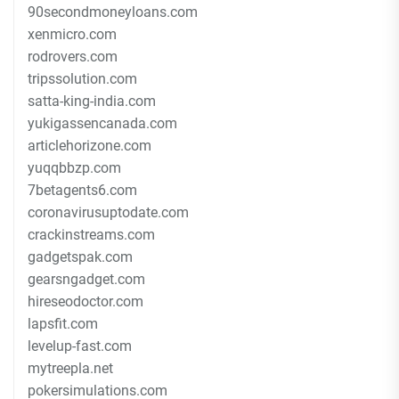
90secondmoneyloans.com
xenmicro.com
rodrovers.com
tripssolution.com
satta-king-india.com
yukigassencanada.com
articlehorizone.com
yuqqbbzp.com
7betagents6.com
coronavirusuptodate.com
crackinstreams.com
gadgetspak.com
gearsngadget.com
hireseodoctor.com
lapsfit.com
levelup-fast.com
mytreepla.net
pokersimulations.com