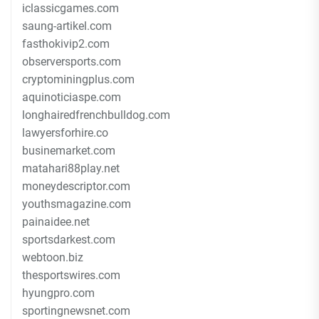
iclassicgames.com
saung-artikel.com
fasthokivip2.com
observersports.com
cryptominingplus.com
aquinoticiaspe.com
longhairedfrenchbulldog.com
lawyersforhire.co
businemarket.com
matahari88play.net
moneydescriptor.com
youthsmagazine.com
painaidee.net
sportsdarkest.com
webtoon.biz
thesportswires.com
hyungpro.com
sportingnewsnet.com