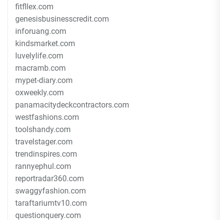
fitfllex.com
genesisbusinesscredit.com
inforuang.com
kindsmarket.com
luvelylife.com
macramb.com
mypet-diary.com
oxweekly.com
panamacitydeckcontractors.com
westfashions.com
toolshandy.com
travelstager.com
trendinspires.com
rannyephul.com
reportradar360.com
swaggyfashion.com
taraftariumtv10.com
questionquery.com