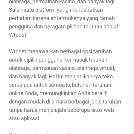
olahraga, permainan kasino, dan banyak lagi.
Salah satu platform yang mendapatkan
perhatian karena antarmukanya yang ramah
pengguna dan beragam pilihan taruhan adalah
Wtobet.
Wtobet menawarkan berbagai opsi taruhan
untuk dipilih pengguna, termasuk taruhan
olahraga, permainan kasino, olahraga virtual,
dan banyak lagi. Hal ini menjadikannya toko
serba ada untuk semua kebutuhan taruhan
online Anda, memungkinkan Anda beralih
dengan mudah di antara berbagai jenis taruhan
tanpa harus menjelajahi beberapa situs web
atau aplikasi.