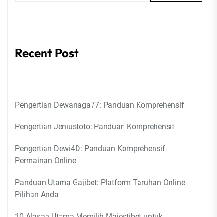
Recent Post
Pengertian Dewanaga77: Panduan Komprehensif
Pengertian Jeniustoto: Panduan Komprehensif
Pengertian Dewi4D: Panduan Komprehensif
Permainan Online
Panduan Utama Gajibet: Platform Taruhan Online
Pilihan Anda
10 Alasan Utama Memilih Majestibet untuk