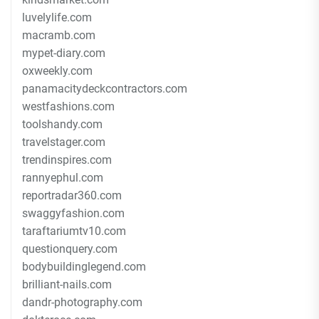
luvelylife.com
macramb.com
mypet-diary.com
oxweekly.com
panamacitydeckcontractors.com
westfashions.com
toolshandy.com
travelstager.com
trendinspires.com
rannyephul.com
reportradar360.com
swaggyfashion.com
taraftariumtv10.com
questionquery.com
bodybuildinglegend.com
brilliant-nails.com
dandr-photography.com