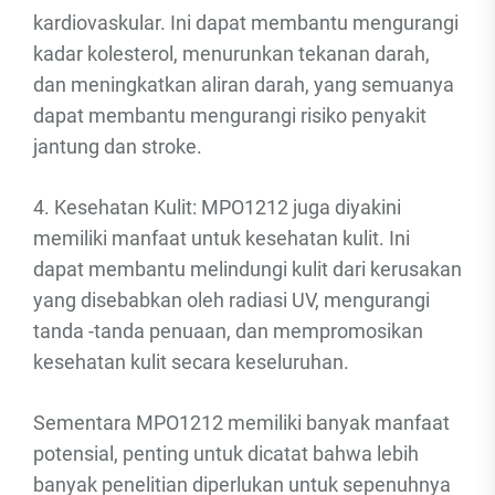
kardiovaskular. Ini dapat membantu mengurangi
kadar kolesterol, menurunkan tekanan darah,
dan meningkatkan aliran darah, yang semuanya
dapat membantu mengurangi risiko penyakit
jantung dan stroke.
4. Kesehatan Kulit: MPO1212 juga diyakini
memiliki manfaat untuk kesehatan kulit. Ini
dapat membantu melindungi kulit dari kerusakan
yang disebabkan oleh radiasi UV, mengurangi
tanda -tanda penuaan, dan mempromosikan
kesehatan kulit secara keseluruhan.
Sementara MPO1212 memiliki banyak manfaat
potensial, penting untuk dicatat bahwa lebih
banyak penelitian diperlukan untuk sepenuhnya