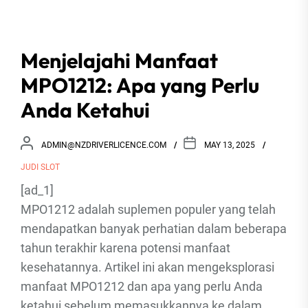
Maksimal
Menjelajahi Manfaat
MPO1212: Apa yang Perlu
Anda Ketahui
ADMIN@NZDRIVERLICENCE.COM
MAY 13, 2025
JUDI SLOT
[ad_1]
MPO1212 adalah suplemen populer yang telah
mendapatkan banyak perhatian dalam beberapa
tahun terakhir karena potensi manfaat
kesehatannya. Artikel ini akan mengeksplorasi
manfaat MPO1212 dan apa yang perlu Anda
ketahui sebelum memasukkannya ke dalam