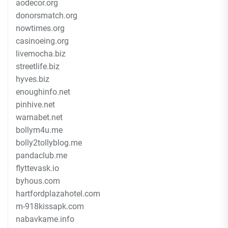
aodecor.org
donorsmatch.org
nowtimes.org
casinoeing.org
livemocha.biz
streetlife.biz
hyves.biz
enoughinfo.net
pinhive.net
warnabet.net
bollym4u.me
bolly2tollyblog.me
pandaclub.me
flyttevask.io
byhous.com
hartfordplazahotel.com
m-918kissapk.com
nabavkame.info