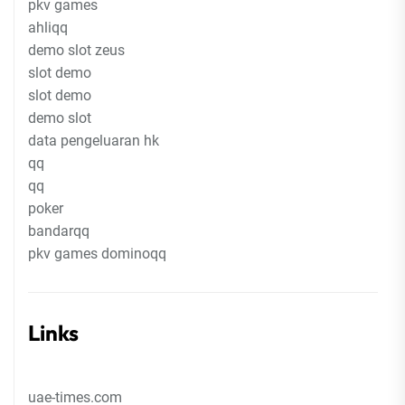
pkv games
ahliqq
demo slot zeus
slot demo
slot demo
demo slot
data pengeluaran hk
qq
qq
poker
bandarqq
pkv games dominoqq
Links
uae-times.com