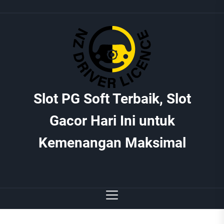
Skip
to
the
content
Slot
Slot PG Soft Terbaik, Slot
PG
Gacor Hari Ini untuk
Soft
Terbaik,
Kemenangan Maksimal
Slot
Gacor
Hari
Ini
untuk
Kemenangan