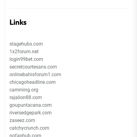
Links
stagehubs.com
1x2forum.net
login99bet.com
secretcourtesans.com
onlinebahisforum1.com
chicagoheadline.com
camming.org
rajalion88.com
goupuntacana.com
riversedgepark.com
zaseez.com
catchycrunch.com
nofaphub.com