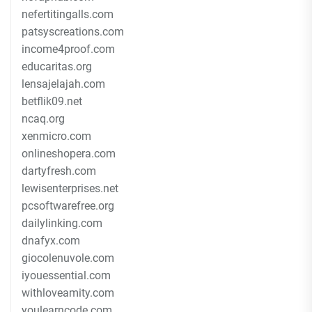
nefertitingalls.com
patsyscreations.com
income4proof.com
educaritas.org
lensajelajah.com
betflik09.net
ncaq.org
xenmicro.com
onlineshopera.com
dartyfresh.com
lewisenterprises.net
pcsoftwarefree.org
dailylinking.com
dnafyx.com
giocolenuvole.com
iyouessential.com
withloveamity.com
youlearncode.com