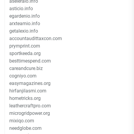
aseleraio.info
asticio.info
egardenio.info
arxteamio.info
getalexio.info
accountaudittaxcon.com
prymprint.com
sportkeeda.org
besttimespend.com
careandcure.biz
cogniyo.com
easymagazines.org
hirfanjilasmi.com
hometricks.org
leathercraftpro.com
microgridpower.org
mixiqo.com
needglobe.com