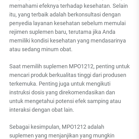
memahami efeknya terhadap kesehatan. Selain
itu, yang terbaik adalah berkonsultasi dengan
penyedia layanan kesehatan sebelum memulai
rejimen suplemen baru, terutama jika Anda
memiliki kondisi kesehatan yang mendasarinya
atau sedang minum obat.
Saat memilih suplemen MPO1212, penting untuk
mencari produk berkualitas tinggi dari produsen
terkemuka. Penting juga untuk mengikuti
instruksi dosis yang direkomendasikan dan
untuk mengetahui potensi efek samping atau
interaksi dengan obat lain.
Sebagai kesimpulan, MPO1212 adalah
suplemen yang menjanjikan yang mungkin