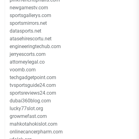
newgamestv.com
sportsgallerys.com
sportsmirrors.net
datasports.net
atasehirescortu.net
engineeringtechub.com
jerryescorts.com
attorneylegal.co
voomb.com
techgadgetpoint.com
tvsportsguide24.com
sportsreviews24.com
dubai360blog.com
lucky77slot.org
growmefast.com
mahkotahokislot.com
onlinecancerpharm.com