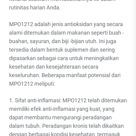
rutinitas harian Anda.
MPO1212 adalah jenis antioksidan yang secara
alami ditemukan dalam makanan seperti buah -
buahan, sayuran, dan biji -bijian utuh. Ini juga
tersedia dalam bentuk suplemen dan sering
dipasarkan sebagai cara untuk meningkatkan
kesehatan dan kesejahteraan secara
keseluruhan. Beberapa manfaat potensial dari
MPO1212 meliputi:
1. Sifat anti-inflamasi: MPO1212 telah ditemukan
memiliki efek anti-inflamasi yang kuat, yang
dapat membantu mengurangi peradangan
dalam tubuh. Peradangan kronis telah dikaitkan
dengan berbagai kondisi kesehatan, termasuk