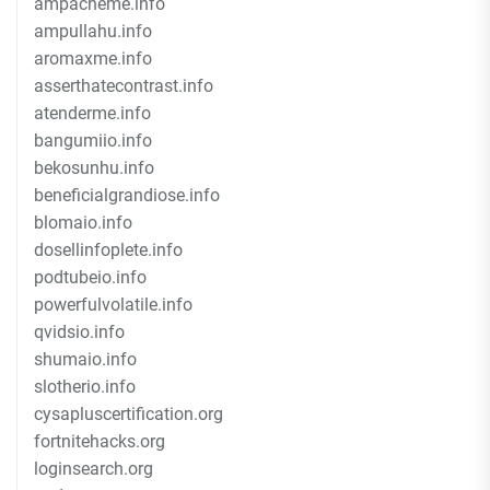
ampacheme.info
ampullahu.info
aromaxme.info
asserthatecontrast.info
atenderme.info
bangumiio.info
bekosunhu.info
beneficialgrandiose.info
blomaio.info
dosellinfoplete.info
podtubeio.info
powerfulvolatile.info
qvidsio.info
shumaio.info
slotherio.info
cysapluscertification.org
fortnitehacks.org
loginsearch.org