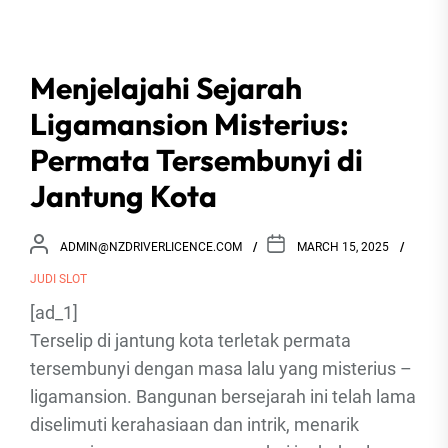
Maksimal
Menjelajahi Sejarah
Ligamansion Misterius:
Permata Tersembunyi di
Jantung Kota
ADMIN@NZDRIVERLICENCE.COM
MARCH 15, 2025
JUDI SLOT
[ad_1]
Terselip di jantung kota terletak permata
tersembunyi dengan masa lalu yang misterius –
ligamansion. Bangunan bersejarah ini telah lama
diselimuti kerahasiaan dan intrik, menarik