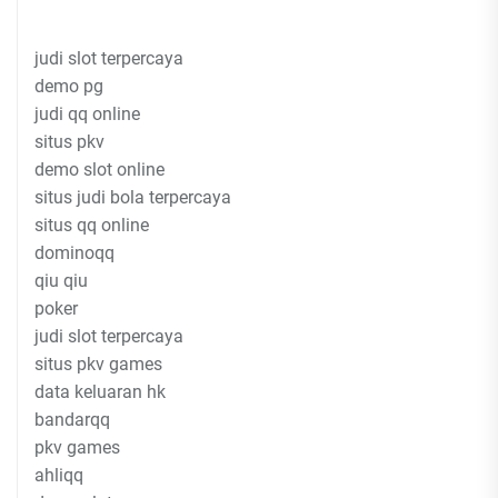
judi slot terpercaya
demo pg
judi qq online
situs pkv
demo slot online
situs judi bola terpercaya
situs qq online
dominoqq
qiu qiu
poker
judi slot terpercaya
situs pkv games
data keluaran hk
bandarqq
pkv games
ahliqq