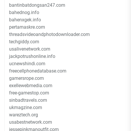
bantinbatdongsan247.com
bahednog.info
bahenxgek.info
pertamaskre.com
threadsvideoandphotodownloader.com
techgiddy.com
usalivenetwork.com
jackpotrushonline.info
ucnewshindi.com
freecellphonedatabase.com
gamersrope.com
exellewebmedia.com
free-gamestop.com
sinbadtravels.com
ukmagzine.com
wareztech.org
usabestnetwork.com
jessepinkmanoutfit.com