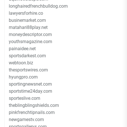
longhairedfrenchbulldog.com
lawyersforhire.co
businemarket.com
matahari88play.net
moneydescriptor.com
youthsmagazine.com
painaidee.net
sportsdarkest.com
webtoon.biz
thesportswires.com
hyungpro.com
sportingnewsnet.com
sportstime24day.com
sporteslive.com
theblingblingshields.com
pinkfrenchtipnails.com
newgamestv.com
sportsgallerys.com