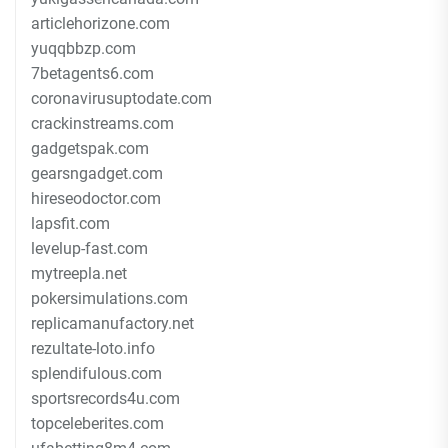
articlehorizone.com
yuqqbbzp.com
7betagents6.com
coronavirusuptodate.com
crackinstreams.com
gadgetspak.com
gearsngadget.com
hireseodoctor.com
lapsfit.com
levelup-fast.com
mytreepla.net
pokersimulations.com
replicamanufactory.net
rezultate-loto.info
splendifulous.com
sportsrecords4u.com
topceleberites.com