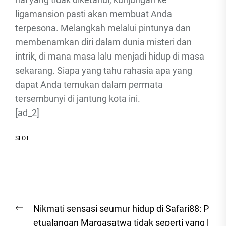
ligamansion pasti akan membuat Anda
terpesona. Melangkah melalui pintunya dan
membenamkan diri dalam dunia misteri dan
intrik, di mana masa lalu menjadi hidup di masa
sekarang. Siapa yang tahu rahasia apa yang
dapat Anda temukan dalam permata
tersembunyi di jantung kota ini.
[ad_2]
SLOT
Post
Previous
Nikmati sensasi seumur hidup di Safari88: P
navigation
post:
etualangan Margasatwa tidak seperti yang l