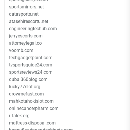
sportsmirrors.net
datasports.net
atasehirescortu.net
engineeringtechub.com
jerryescorts.com
attorneylegal.co
voomb.com
techgadgetpoint.com
tvsportsguide24.com
sportsreviews24.com
dubai360blog.com
lucky77slot.org
growmefast.com
mahkotahokislot.com
onlinecancerpharm.com
ufalek.org
mattress-disposal.com