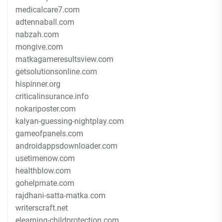
medicalcare7.com
adtennaball.com
nabzah.com
mongive.com
matkagameresultsview.com
getsolutionsonline.com
hispinner.org
criticalinsurance.info
nokariposter.com
kalyan-guessing-nightplay.com
gameofpanels.com
androidappsdownloader.com
usetimenow.com
healthblow.com
gohelpmate.com
rajdhani-satta-matka.com
writerscraft.net
elearning-childprotection.com