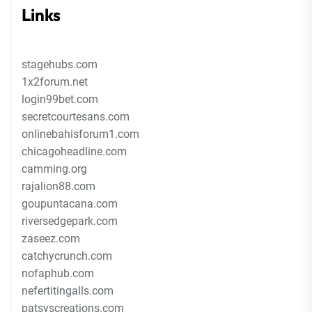
Links
stagehubs.com
1x2forum.net
login99bet.com
secretcourtesans.com
onlinebahisforum1.com
chicagoheadline.com
camming.org
rajalion88.com
goupuntacana.com
riversedgepark.com
zaseez.com
catchycrunch.com
nofaphub.com
nefertitingalls.com
patsyscreations.com