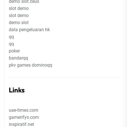
demo slot zeus
slot demo
slot demo
demo slot
data pengeluaran hk
qq
qq
poker
bandarqq
pkv games dominoqq
Links
uae-times.com
gamerifys.com
inspiratif.net