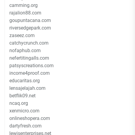
camming.org
rajalion88.com
goupuntacana.com
riversedgepark.com
zaseez.com
catchycrunch.com
nofaphub.com
nefertitingalls.com
patsyscreations.com
income4proof.com
educaritas.org
lensajelajah.com
betflik09.net
ncaq.org
xenmicro.com
onlineshopera.com
dartyfresh.com
lewisenterprises.net