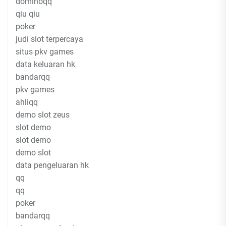
dominoqq
qiu qiu
poker
judi slot terpercaya
situs pkv games
data keluaran hk
bandarqq
pkv games
ahliqq
demo slot zeus
slot demo
slot demo
demo slot
data pengeluaran hk
qq
qq
poker
bandarqq