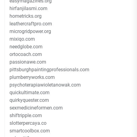
easymagazines.org
hirfanjilasmi.com
hometricks.org
leathercraftpro.com
microgridpower.org
mixiqo.com
needglobe.com
ortocoach.com
passionawe.com
pittsburghpaintingprofessionals.com
plumberryworks.com
psychoterapiawioletanowak.com
quickultimate.com
quirkyquester.com
sexmedicineformen.com
shiftripple.com
slotterpercaya.co
smartcoolbox.com