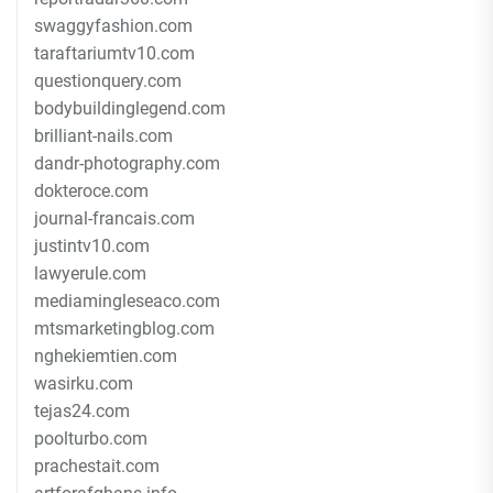
swaggyfashion.com
taraftariumtv10.com
questionquery.com
bodybuildinglegend.com
brilliant-nails.com
dandr-photography.com
dokteroce.com
journal-francais.com
justintv10.com
lawyerule.com
mediamingleseaco.com
mtsmarketingblog.com
nghekiemtien.com
wasirku.com
tejas24.com
poolturbo.com
prachestait.com