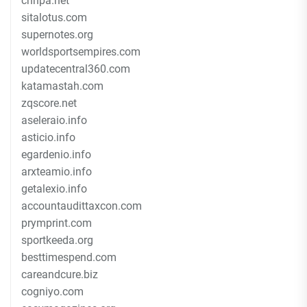
cnhpa.net
sitalotus.com
supernotes.org
worldsportsempires.com
updatecentral360.com
katamastah.com
zqscore.net
aseleraio.info
asticio.info
egardenio.info
arxteamio.info
getalexio.info
accountaudittaxcon.com
prymprint.com
sportkeeda.org
besttimespend.com
careandcure.biz
cogniyo.com