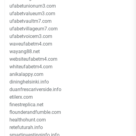
ufabetunionum3.com
ufabetvalueum3.com
ufabetvaultm7.com
ufabetvillageum7.com
ufabetvoicem3.com
waveufabetm4.com
wayang88.net
websiteufabetm4.com
whiteufabetm4.com
anikalappy.com
dininghelsinki.info
duanfrescariverside.info
etilerx.com
finestreplica.net
flounderandfumble.com
healthohunt.com
retefuturah.info
smartinvestinginfo.info