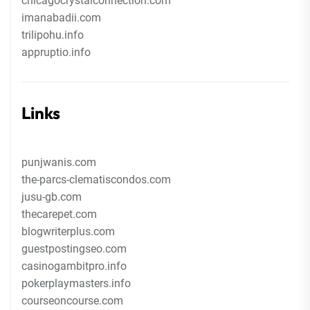
chicagocrystalconnection.com
imanabadii.com
trilipohu.info
appruptio.info
Links
punjwanis.com
the-parcs-clematiscondos.com
jusu-gb.com
thecarepet.com
blogwriterplus.com
guestpostingseo.com
casinogambitpro.info
pokerplaymasters.info
courseoncourse.com