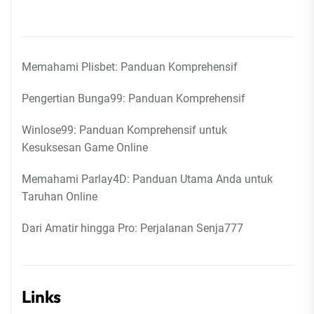
Memahami Plisbet: Panduan Komprehensif
Pengertian Bunga99: Panduan Komprehensif
Winlose99: Panduan Komprehensif untuk
Kesuksesan Game Online
Memahami Parlay4D: Panduan Utama Anda untuk
Taruhan Online
Dari Amatir hingga Pro: Perjalanan Senja777
Links