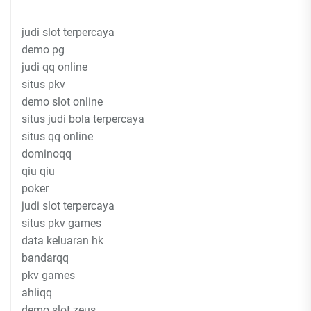
judi slot terpercaya
demo pg
judi qq online
situs pkv
demo slot online
situs judi bola terpercaya
situs qq online
dominoqq
qiu qiu
poker
judi slot terpercaya
situs pkv games
data keluaran hk
bandarqq
pkv games
ahliqq
demo slot zeus