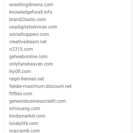
wrestling4mena.com
knowledgeforall.info
brand2lastio.com
usadigitalservices.com
socialhoppers.com
creativedream.net
n2315.com
getwebonline.com
onlyfansheaven.com
lky08.com
ralph-fiennes.net
fielder-maximum-discount.net
fitfllex.com
genesisbusinesscredit.com
inforuang.com
kindsmarket.com
luvelylife.com
macramb.com