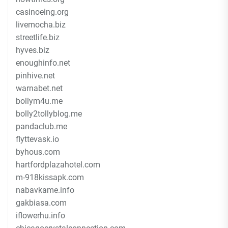
casinoeing.org
livemocha.biz
streetlife.biz
hyves.biz
enoughinfo.net
pinhive.net
warnabet.net
bollym4u.me
bolly2tollyblog.me
pandaclub.me
flyttevask.io
byhous.com
hartfordplazahotel.com
m-918kissapk.com
nabavkame.info
gakbiasa.com
iflowerhu.info