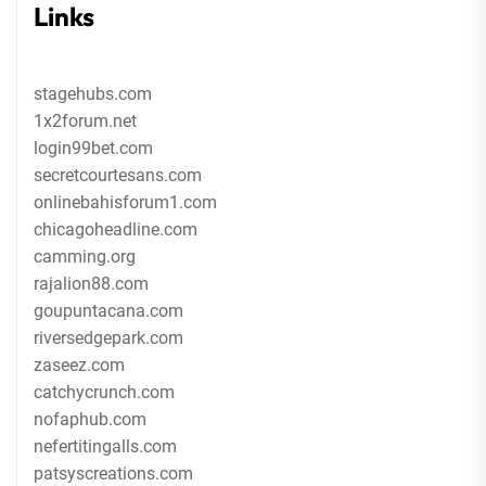
Links
stagehubs.com
1x2forum.net
login99bet.com
secretcourtesans.com
onlinebahisforum1.com
chicagoheadline.com
camming.org
rajalion88.com
goupuntacana.com
riversedgepark.com
zaseez.com
catchycrunch.com
nofaphub.com
nefertitingalls.com
patsyscreations.com