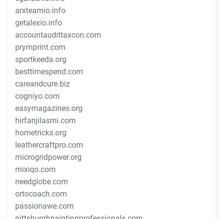
arxteamio.info
getalexio.info
accountaudittaxcon.com
prymprint.com
sportkeeda.org
besttimespend.com
careandcure.biz
cogniyo.com
easymagazines.org
hirfanjilasmi.com
hometricks.org
leathercraftpro.com
microgridpower.org
mixiqo.com
needglobe.com
ortocoach.com
passionawe.com
pittsburghpaintingprofessionals.com