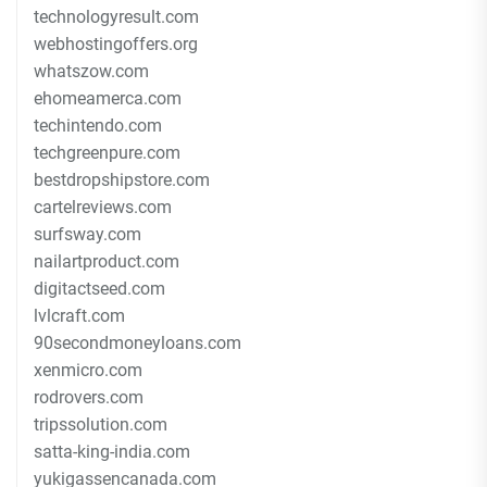
technologyresult.com
webhostingoffers.org
whatszow.com
ehomeamerca.com
techintendo.com
techgreenpure.com
bestdropshipstore.com
cartelreviews.com
surfsway.com
nailartproduct.com
digitactseed.com
lvlcraft.com
90secondmoneyloans.com
xenmicro.com
rodrovers.com
tripssolution.com
satta-king-india.com
yukigassencanada.com