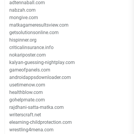
adtennaball.com
nabzah.com
mongive.com
matkagameresultsview.com
getsolutionsonline.com
hispinner.org
criticalinsurance.info
nokariposter.com
kalyan-guessing-nightplay.com
gameofpanels.com
androidappsdownloader.com
usetimenow.com
healthblow.com
gohelpmate.com
rajdhani-satta-matka.com
writerscraft.net
elearning-childprotection.com
wrestling4mena.com