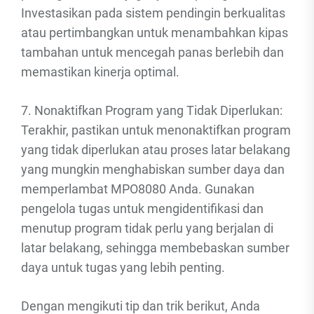
Investasikan pada sistem pendingin berkualitas
atau pertimbangkan untuk menambahkan kipas
tambahan untuk mencegah panas berlebih dan
memastikan kinerja optimal.
7. Nonaktifkan Program yang Tidak Diperlukan:
Terakhir, pastikan untuk menonaktifkan program
yang tidak diperlukan atau proses latar belakang
yang mungkin menghabiskan sumber daya dan
memperlambat MPO8080 Anda. Gunakan
pengelola tugas untuk mengidentifikasi dan
menutup program tidak perlu yang berjalan di
latar belakang, sehingga membebaskan sumber
daya untuk tugas yang lebih penting.
Dengan mengikuti tip dan trik berikut, Anda