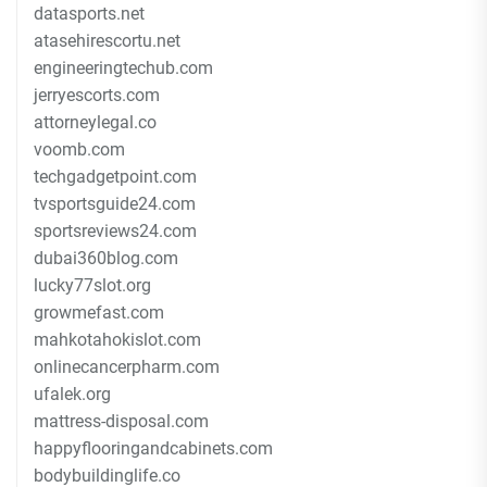
datasports.net
atasehirescortu.net
engineeringtechub.com
jerryescorts.com
attorneylegal.co
voomb.com
techgadgetpoint.com
tvsportsguide24.com
sportsreviews24.com
dubai360blog.com
lucky77slot.org
growmefast.com
mahkotahokislot.com
onlinecancerpharm.com
ufalek.org
mattress-disposal.com
happyflooringandcabinets.com
bodybuildinglife.co