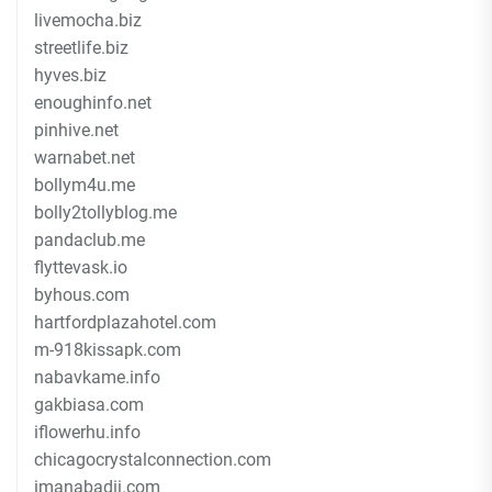
livemocha.biz
streetlife.biz
hyves.biz
enoughinfo.net
pinhive.net
warnabet.net
bollym4u.me
bolly2tollyblog.me
pandaclub.me
flyttevask.io
byhous.com
hartfordplazahotel.com
m-918kissapk.com
nabavkame.info
gakbiasa.com
iflowerhu.info
chicagocrystalconnection.com
imanabadii.com