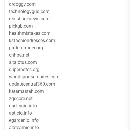
qrdoggy.com
technologygud.com
realshocknews.com
pickgb.com
healthmistakes.com
ksfashiondresses.com
patterntrader.org
cnhpa.net
sitalotus.com
supernotes.org
worldsportsempires.com
updatecentral360.com
katamastah.com
zqscore.net
aseleraio.info
asticio.info
egardenio.info
arxteamio.info