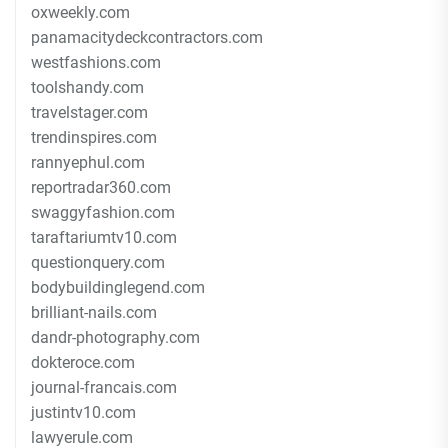
oxweekly.com
panamacitydeckcontractors.com
westfashions.com
toolshandy.com
travelstager.com
trendinspires.com
rannyephul.com
reportradar360.com
swaggyfashion.com
taraftariumtv10.com
questionquery.com
bodybuildinglegend.com
brilliant-nails.com
dandr-photography.com
dokteroce.com
journal-francais.com
justintv10.com
lawyerule.com