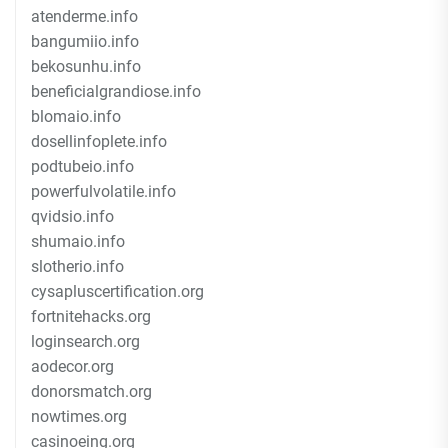
atenderme.info
bangumiio.info
bekosunhu.info
beneficialgrandiose.info
blomaio.info
dosellinfoplete.info
podtubeio.info
powerfulvolatile.info
qvidsio.info
shumaio.info
slotherio.info
cysapluscertification.org
fortnitehacks.org
loginsearch.org
aodecor.org
donorsmatch.org
nowtimes.org
casinoeing.org