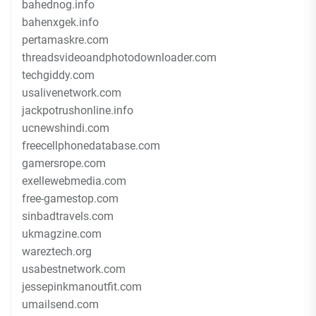
bahednog.info
bahenxgek.info
pertamaskre.com
threadsvideoandphotodownloader.com
techgiddy.com
usalivenetwork.com
jackpotrushonline.info
ucnewshindi.com
freecellphonedatabase.com
gamersrope.com
exellewebmedia.com
free-gamestop.com
sinbadtravels.com
ukmagzine.com
wareztech.org
usabestnetwork.com
jessepinkmanoutfit.com
umailsend.com