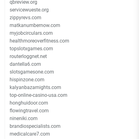
qbreview.org
servicewueste.org
zippyrevs.com
matkanumbernow.com
myjobcirculars.com
healthmoreoverfitness.com
topslotxgames.com
routerloggnet.net
dantella6.com
slotsgamesone.com
hispinzone.com
kalyanbazarnights.com
top-online-casino-usa.com
honghuidoor.com
flowingtravel.com
nineniki.com
brandiospecialists.com
medicalcare7.com