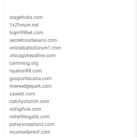
stagehubs.com
1x2forum.net
login99bet.com
secretcourtesans.com
onlinebahisforum1.com
chicagoheadline.com
camming.org
rajalion88.com
goupuntacana.com
riversedgepark.com
zaseez.com
catchycrunch.com
nofaphub.com
nefertitingalls.com
patsyscreations.com
income4proof.com