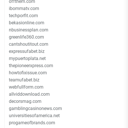
offthem.com
ibommatv.com
techporfit.com
bekasionline.com
nbusinessplan.com
greenlife360.com
cantshoutitout.com
expressufabet.biz
mypuertoplata.net
thepioneerxpress.com
howtofixissue.com
teamufabet.biz
webfullform.com
allviddownload.com
decorsmag.com
gamblingcasinonews.com
universitiesofamerica.net
progameofbrands.com