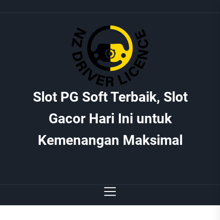
Skip
to
the
content
Slot
Slot PG Soft Terbaik, Slot
PG
Gacor Hari Ini untuk
Soft
Terbaik,
Kemenangan Maksimal
Slot
Gacor
Hari
Ini
untuk
Kemenangan