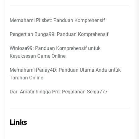
Memahami Plisbet: Panduan Komprehensif
Pengertian Bunga99: Panduan Komprehensif
Winlose99: Panduan Komprehensif untuk
Kesuksesan Game Online
Memahami Parlay4D: Panduan Utama Anda untuk
Taruhan Online
Dari Amatir hingga Pro: Perjalanan Senja777
Links