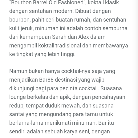
“Bourbon Barrel Old Fashioned”, koktail klasik
dengan sentuhan modern. Dibuat dengan
bourbon, pahit ceri buatan rumah, dan sentuhan
kulit jeruk, minuman ini adalah contoh sempurna
dari kemampuan Sarah dan Alex dalam
mengambil koktail tradisional dan membawanya
ke tingkat yang lebih tinggi.
Namun bukan hanya cocktail-nya saja yang
menjadikan Bar88 destinasi yang wajib
dikunjungi bagi para pecinta cocktail. Suasana
lounge berkelas dan apik, dengan pencahayaan
redup, tempat duduk mewah, dan suasana
santai yang mengundang para tamu untuk
berlama-lama menikmati minuman. Bar itu
sendiri adalah sebuah karya seni, dengan