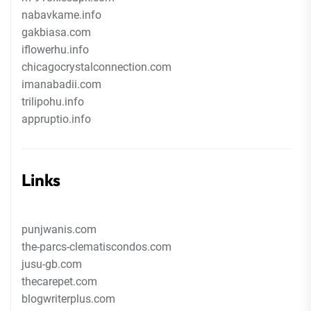
nabavkame.info
gakbiasa.com
iflowerhu.info
chicagocrystalconnection.com
imanabadii.com
trilipohu.info
appruptio.info
Links
punjwanis.com
the-parcs-clematiscondos.com
jusu-gb.com
thecarepet.com
blogwriterplus.com