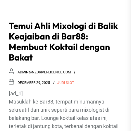
Maksimal
Temui Ahli Mixologi di Balik
Keajaiban di Bar88:
Membuat Koktail dengan
Bakat
ADMIN@NZDRIVERLICENCE.COM
DECEMBER 29, 2025
JUDI SLOT
[ad_1]
Masuklah ke Bar88, tempat minumannya
sekreatif dan unik seperti para mixologist di
belakang bar. Lounge koktail kelas atas ini,
terletak di jantung kota, terkenal dengan koktail