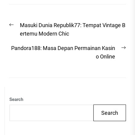
Post
Previous
Masuki Dunia Republik77: Tempat Vintage B
navigation
post:
ertemu Modern Chic
Nex
Pandora188: Masa Depan Permainan Kasin
post
o Online
Search
Search