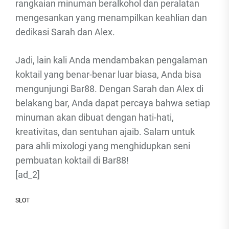
rangkaian minuman beralkohol dan peralatan
mengesankan yang menampilkan keahlian dan
dedikasi Sarah dan Alex.
Jadi, lain kali Anda mendambakan pengalaman
koktail yang benar-benar luar biasa, Anda bisa
mengunjungi Bar88. Dengan Sarah dan Alex di
belakang bar, Anda dapat percaya bahwa setiap
minuman akan dibuat dengan hati-hati,
kreativitas, dan sentuhan ajaib. Salam untuk
para ahli mixologi yang menghidupkan seni
pembuatan koktail di Bar88!
[ad_2]
SLOT