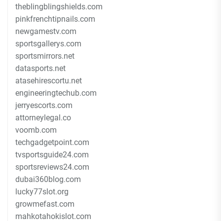
theblingblingshields.com
pinkfrenchtipnails.com
newgamestv.com
sportsgallerys.com
sportsmirrors.net
datasports.net
atasehirescortu.net
engineeringtechub.com
jerryescorts.com
attorneylegal.co
voomb.com
techgadgetpoint.com
tvsportsguide24.com
sportsreviews24.com
dubai360blog.com
lucky77slot.org
growmefast.com
mahkotahokislot.com