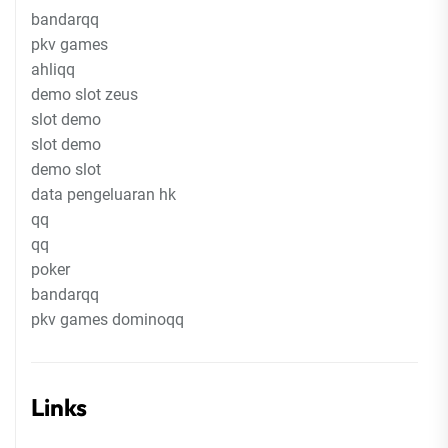
bandarqq
pkv games
ahliqq
demo slot zeus
slot demo
slot demo
demo slot
data pengeluaran hk
qq
qq
poker
bandarqq
pkv games dominoqq
Links