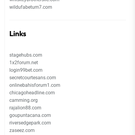
wildufabetum7.com
Links
stagehubs.com
1x2forum.net
login99bet.com
secretcourtesans.com
onlinebahisforum1.com
chicagoheadline.com
camming.org
rajalion88.com
goupuntacana.com
riversedgepark.com
zaseez.com