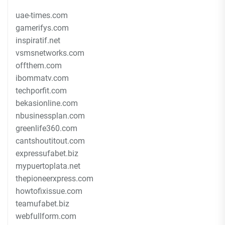
uae-times.com
gamerifys.com
inspiratif.net
vsmsnetworks.com
offthem.com
ibommatv.com
techporfit.com
bekasionline.com
nbusinessplan.com
greenlife360.com
cantshoutitout.com
expressufabet.biz
mypuertoplata.net
thepioneerxpress.com
howtofixissue.com
teamufabet.biz
webfullform.com