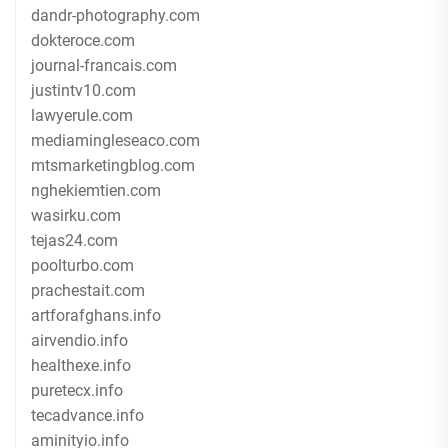
dandr-photography.com
dokteroce.com
journal-francais.com
justintv10.com
lawyerule.com
mediamingleseaco.com
mtsmarketingblog.com
nghekiemtien.com
wasirku.com
tejas24.com
poolturbo.com
prachestait.com
artforafghans.info
airvendio.info
healthexe.info
puretecx.info
tecadvance.info
aminityio.info