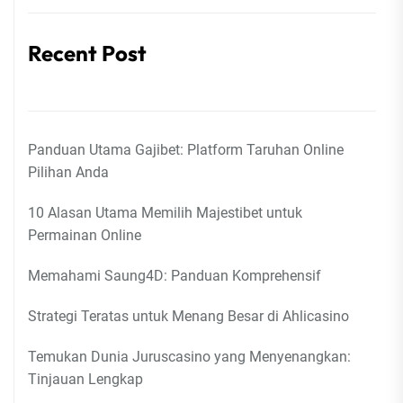
Recent Post
Panduan Utama Gajibet: Platform Taruhan Online
Pilihan Anda
10 Alasan Utama Memilih Majestibet untuk
Permainan Online
Memahami Saung4D: Panduan Komprehensif
Strategi Teratas untuk Menang Besar di Ahlicasino
Temukan Dunia Juruscasino yang Menyenangkan:
Tinjauan Lengkap