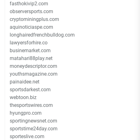
fasthokivip2.com
observersports.com
cryptominingplus.com
aquinoticiaspe.com
longhairedfrenchbulldog.com
lawyersforhire.co
businemarket.com
matahari88play.net
moneydescriptor.com
youthsmagazine.com
painaidee.net
sportsdarkest.com
webtoon.biz
thesportswires.com
hyungpro.com
sportingnewsnet.com
sportstime24day.com
sporteslive.com