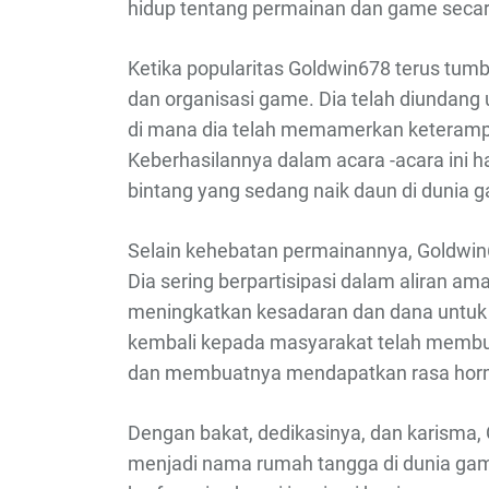
hidup tentang permainan dan game sec
Ketika popularitas Goldwin678 terus tumb
dan organisasi game. Dia telah diundang 
di mana dia telah memamerkan keterampi
Keberhasilannya dalam acara -acara ini
bintang yang sedang naik daun di dunia g
Selain kehebatan permainannya, Goldwin6
Dia sering berpartisipasi dalam aliran a
meningkatkan kesadaran dan dana untuk
kembali kepada masyarakat telah membu
dan membuatnya mendapatkan rasa hormat
Dengan bakat, dedikasinya, dan karisma,
menjadi nama rumah tangga di dunia gam