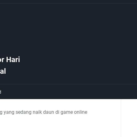
or Hari
al
d
g yang sedang naik daun di game online