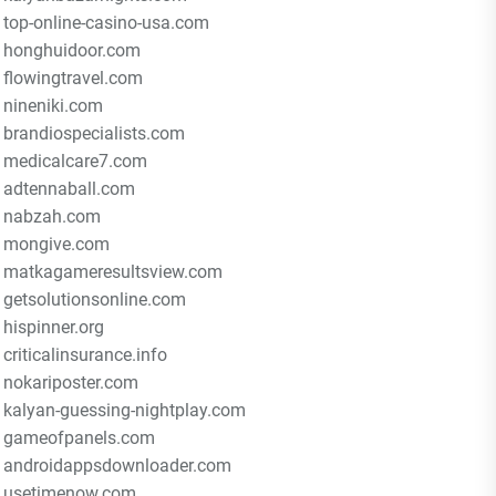
top-online-casino-usa.com
honghuidoor.com
flowingtravel.com
nineniki.com
brandiospecialists.com
medicalcare7.com
adtennaball.com
nabzah.com
mongive.com
matkagameresultsview.com
getsolutionsonline.com
hispinner.org
criticalinsurance.info
nokariposter.com
kalyan-guessing-nightplay.com
gameofpanels.com
androidappsdownloader.com
usetimenow.com