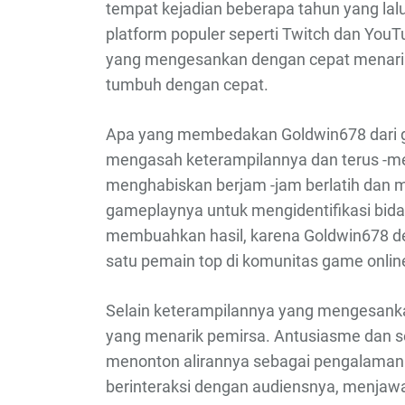
tempat kejadian beberapa tahun yang lalu
platform populer seperti Twitch dan Yo
yang mengesankan dengan cepat menarik 
tumbuh dengan cepat.
Apa yang membedakan Goldwin678 dari ga
mengasah keterampilannya dan terus -m
menghabiskan berjam -jam berlatih dan 
gameplaynya untuk mengidentifikasi bidan
membuahkan hasil, karena Goldwin678 de
satu pemain top di komunitas game onlin
Selain keterampilannya yang mengesanka
yang menarik pemirsa. Antusiasme dan 
menonton alirannya sebagai pengalaman
berinteraksi dengan audiensnya, menjawa