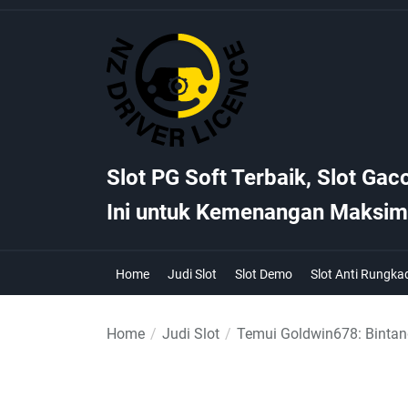
Skip
to
the
content
Slot
Slot PG Soft Terbaik, Slot Gac
PG
Ini untuk Kemenangan Maksim
Soft
Terbaik,
Slot
Home
Judi Slot
Slot Demo
Slot Anti Rungka
Gacor
Hari
Home
Judi Slot
Temui Goldwin678: Bintan
Ini
untuk
Kemenangan