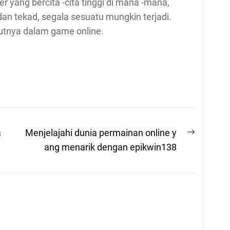
r yang bercita -cita tinggi di mana -mana,
n tekad, segala sesuatu mungkin terjadi.
utnya dalam game online.
Next
a
Menjelajahi dunia permainan online y
post:
ang menarik dengan epikwin138