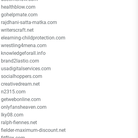
healthblow.com
gohelpmate.com
rajdhani-satta-matka.com
writerscraft.net
elearning-childprotection.com
wrestling4mena.com
knowledgeforall.info
brand2lastio.com
usadigitalservices.com
socialhoppers.com
creativedream.net
n2315.com
getwebonline.com
onlyfansheaven.com
lky08.com
ralph-fiennes.net
fielder-maximum-discount.net
fitfllex.com