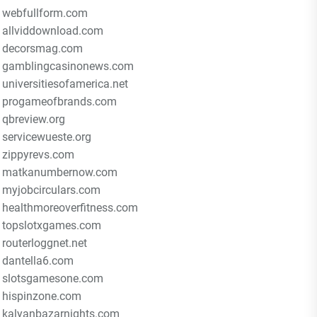
webfullform.com
allviddownload.com
decorsmag.com
gamblingcasinonews.com
universitiesofamerica.net
progameofbrands.com
qbreview.org
servicewueste.org
zippyrevs.com
matkanumbernow.com
myjobcirculars.com
healthmoreoverfitness.com
topslotxgames.com
routerloggnet.net
dantella6.com
slotsgamesone.com
hispinzone.com
kalyanbazarnights.com