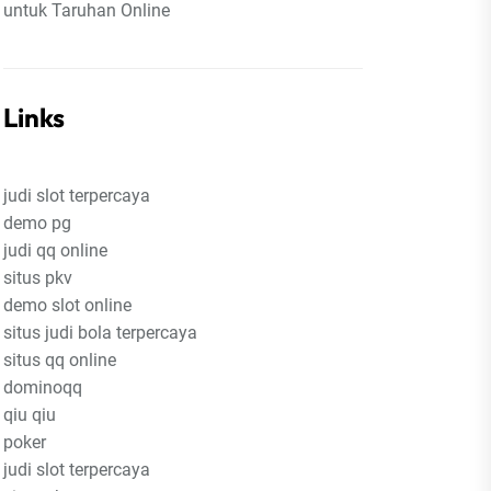
untuk Taruhan Online
Links
judi slot terpercaya
demo pg
judi qq online
situs pkv
demo slot online
situs judi bola terpercaya
situs qq online
dominoqq
qiu qiu
poker
judi slot terpercaya