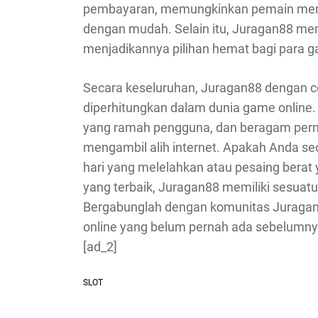
pembayaran, memungkinkan pemain memb
dengan mudah. Selain itu, Juragan88 men
menjadikannya pilihan hemat bagi para 
Secara keseluruhan, Juragan88 dengan c
diperhitungkan dalam dunia game online
yang ramah pengguna, dan beragam perm
mengambil alih internet. Apakah Anda seo
hari yang melelahkan atau pesaing bera
yang terbaik, Juragan88 memiliki sesua
Bergabunglah dengan komunitas Juragan8
online yang belum pernah ada sebelumny
[ad_2]
SLOT