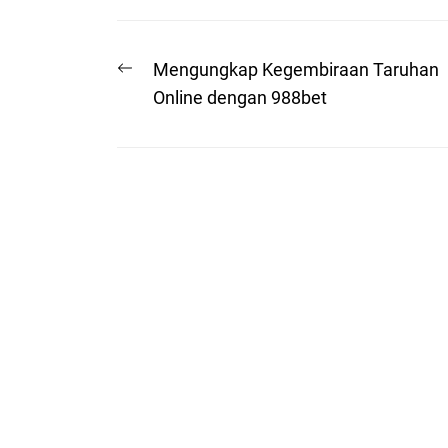
Post
Previous
Mengungkap Kegembiraan Taruhan
navigation
post:
Online dengan 988bet