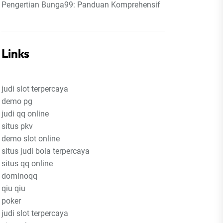
Pengertian Bunga99: Panduan Komprehensif
Links
judi slot terpercaya
demo pg
judi qq online
situs pkv
demo slot online
situs judi bola terpercaya
situs qq online
dominoqq
qiu qiu
poker
judi slot terpercaya