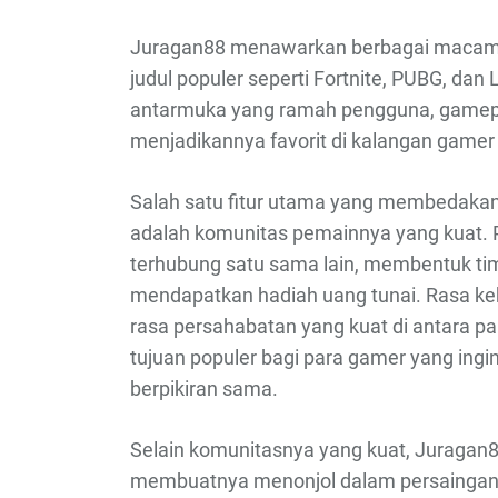
Juragan88 menawarkan berbagai macam p
judul populer seperti Fortnite, PUBG, dan
antarmuka yang ramah pengguna, gameplay 
menjadikannya favorit di kalangan gamer
Salah satu fitur utama yang membedakan 
adalah komunitas pemainnya yang kuat. 
terhubung satu sama lain, membentuk ti
mendapatkan hadiah uang tunai. Rasa 
rasa persahabatan yang kuat di antara p
tujuan populer bagi para gamer yang ingi
berpikiran sama.
Selain komunitasnya yang kuat, Juragan8
membuatnya menonjol dalam persaingan. 