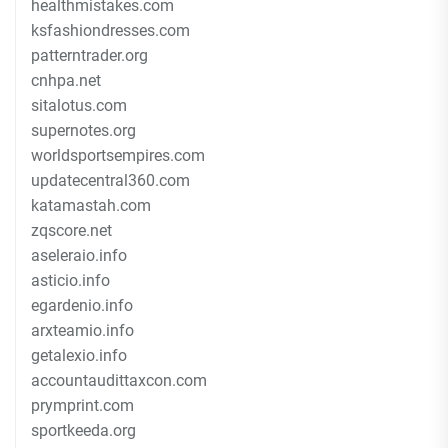
healthmistakes.com
ksfashiondresses.com
patterntrader.org
cnhpa.net
sitalotus.com
supernotes.org
worldsportsempires.com
updatecentral360.com
katamastah.com
zqscore.net
aseleraio.info
asticio.info
egardenio.info
arxteamio.info
getalexio.info
accountaudittaxcon.com
prymprint.com
sportkeeda.org