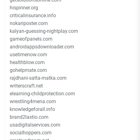
hispinner.org
criticalinsurance.info
nokariposter.com
kalyan-guessing-nightplay.com
gameofpanels.com
androidappsdownloader.com
usetimenow.com
healthblow.com
gohelpmate.com
rajdhani-satta-matka.com
writerscraft.net
elearning-childprotection.com
wrestling4mena.com
knowledgeforall.info
brand2lastio.com
usadigitalservices.com
socialhoppers.com