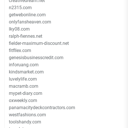
creativedream.net
n2315.com
getwebonline.com
onlyfansheaven.com
lky08.com
ralph-fiennes.net
fielder-maximum-discount.net
fitfllex.com
genesisbusinesscredit.com
inforuang.com
kindsmarket.com
luvelylife.com
macramb.com
mypet-diary.com
oxweekly.com
panamacitydeckcontractors.com
westfashions.com
toolshandy.com