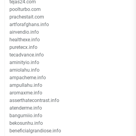
tejas24.com
poolturbo.com
prachestait.com
artforafghans.info
airvendio.info
healthexe.info
puretecx.info
tecadvance.info
aminityio.info
amiolahu.info
ampacheme.info
ampullahu.info
aromaxme.info
asserthatecontrast.info
atenderme.info
bangumiio.info
bekosunhu.info
beneficialgrandiose.info