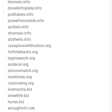
blomaio.info
dosellinfoplete.info
podtubeio.info
powerfulvolatile.info
qvidsio.info
shumaio.info
slotherio.info
cysapluscertification.org
fortnitehacks.org
loginsearch.org
aodecor.org
donorsmatch.org
nowtimes.org
casinoeing.org
livemocha.biz
streetlife.biz
hyves.biz
enoughinfo.net