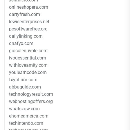
onlineshopera.com
dartyfresh.com
lewisenterprises.net
pcsoftwarefree.org
dailylinking.com
dnafyx.com
giocolenuvole.com
iyouessential.com
withloveamity.com
youlearncode.com
fxyatirim.com
abbuguide.com
technologyresult.com
webhostingoffers.org
whatszow.com
ehomeamerca.com
techintendo.com