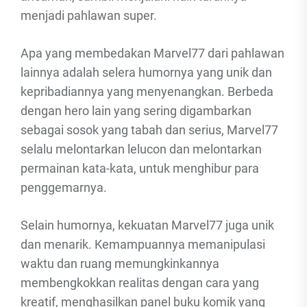
menjadi pahlawan super.
Apa yang membedakan Marvel77 dari pahlawan
lainnya adalah selera humornya yang unik dan
kepribadiannya yang menyenangkan. Berbeda
dengan hero lain yang sering digambarkan
sebagai sosok yang tabah dan serius, Marvel77
selalu melontarkan lelucon dan melontarkan
permainan kata-kata, untuk menghibur para
penggemarnya.
Selain humornya, kekuatan Marvel77 juga unik
dan menarik. Kemampuannya memanipulasi
waktu dan ruang memungkinkannya
membengkokkan realitas dengan cara yang
kreatif, menghasilkan panel buku komik yang