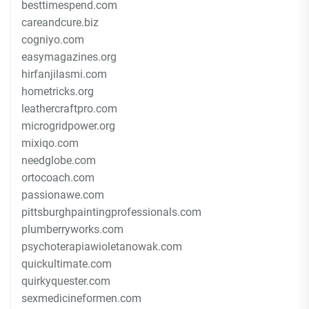
besttimespend.com
careandcure.biz
cogniyo.com
easymagazines.org
hirfanjilasmi.com
hometricks.org
leathercraftpro.com
microgridpower.org
mixiqo.com
needglobe.com
ortocoach.com
passionawe.com
pittsburghpaintingprofessionals.com
plumberryworks.com
psychoterapiawioletanowak.com
quickultimate.com
quirkyquester.com
sexmedicineformen.com