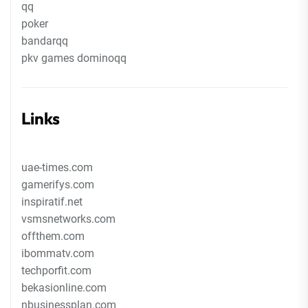
qq
poker
bandarqq
pkv games dominoqq
Links
uae-times.com
gamerifys.com
inspiratif.net
vsmsnetworks.com
offthem.com
ibommatv.com
techporfit.com
bekasionline.com
nbusinessplan.com