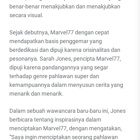
benar-benar menakjubkan dan menakjubkan
secara visual.
Sejak debutnya, Marvel77 dengan cepat
mendapatkan basis penggemar yang
berdedikasi dan dipuji karena orisinalitas dan
pesonanya. Sarah Jones, pencipta Marvel77,
dipuji karena pandangannya yang segar
terhadap genre pahlawan super dan
kemampuannya dalam menyusun cerita yang
menarik dan menarik.
Dalam sebuah wawancara baru-baru ini, Jones
berbicara tentang inspirasinya dalam
menciptakan Marvel77, dengan mengatakan,
“Saya ingin menciptakan seorang pahlawan