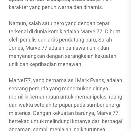
karakter yang penuh warna dan dinamis.
Namun, salah satu hero yang dengan cepat
terkenal di dunia komik adalah Marvel77. Dibuat
oleh penulis dan artis pendatang baru, Sarah
Jones, Marvel77 adalah pahlawan unik dan
menyenangkan dengan serangkaian kekuatan
unik dan kepribadian menawan.
Marvel77, yang bernama asli Mark Evans, adalah
seorang pemuda yang menemukan dirinya
memiliki kemampuan untuk memanipulasi ruang
dan waktu setelah terpapar pada sumber energi
misterius. Dengan kekuatan barunya, Marvel77
bertekad untuk melindungi kotanya dari berbagai
ancaman, sambil menjalani naik turunnya