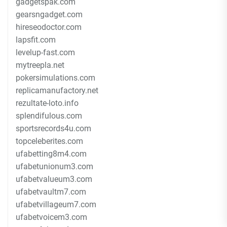
gadgetspak.com
gearsngadget.com
hireseodoctor.com
lapsfit.com
levelup-fast.com
mytreepla.net
pokersimulations.com
replicamanufactory.net
rezultate-loto.info
splendifulous.com
sportsrecords4u.com
topceleberites.com
ufabetting8m4.com
ufabetunionum3.com
ufabetvalueum3.com
ufabetvaultm7.com
ufabetvillageum7.com
ufabetvoicem3.com