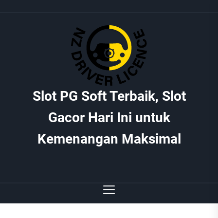
Skip
to
the
content
Slot
Slot PG Soft Terbaik, Slot
PG
Gacor Hari Ini untuk
Soft
Terbaik,
Kemenangan Maksimal
Slot
Gacor
Hari
Ini
untuk
Kemenangan