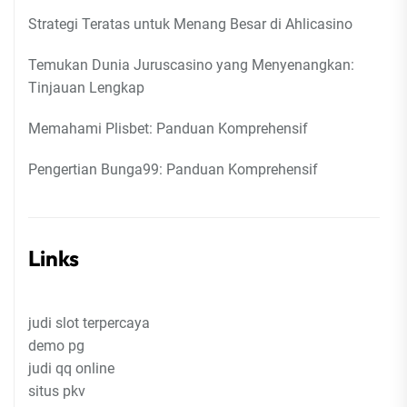
Strategi Teratas untuk Menang Besar di Ahlicasino
Temukan Dunia Juruscasino yang Menyenangkan:
Tinjauan Lengkap
Memahami Plisbet: Panduan Komprehensif
Pengertian Bunga99: Panduan Komprehensif
Links
judi slot terpercaya
demo pg
judi qq online
situs pkv