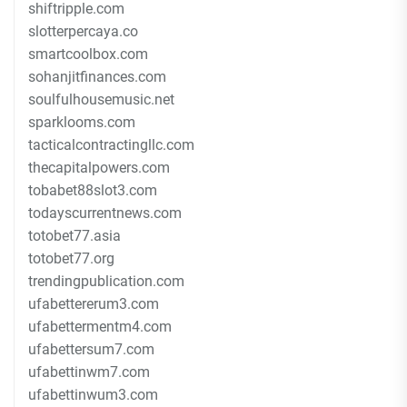
shiftripple.com
slotterpercaya.co
smartcoolbox.com
sohanjitfinances.com
soulfulhousemusic.net
sparklooms.com
tacticalcontractingllc.com
thecapitalpowers.com
tobabet88slot3.com
todayscurrentnews.com
totobet77.asia
totobet77.org
trendingpublication.com
ufabettererum3.com
ufabettermentm4.com
ufabettersum7.com
ufabettinwm7.com
ufabettinwum3.com