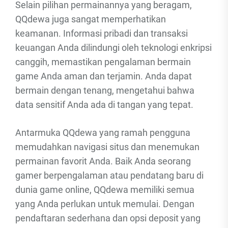
Selain pilihan permainannya yang beragam,
QQdewa juga sangat memperhatikan
keamanan. Informasi pribadi dan transaksi
keuangan Anda dilindungi oleh teknologi enkripsi
canggih, memastikan pengalaman bermain
game Anda aman dan terjamin. Anda dapat
bermain dengan tenang, mengetahui bahwa
data sensitif Anda ada di tangan yang tepat.
Antarmuka QQdewa yang ramah pengguna
memudahkan navigasi situs dan menemukan
permainan favorit Anda. Baik Anda seorang
gamer berpengalaman atau pendatang baru di
dunia game online, QQdewa memiliki semua
yang Anda perlukan untuk memulai. Dengan
pendaftaran sederhana dan opsi deposit yang