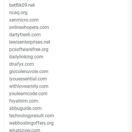
betflik09.net
ncaq.org
xenmicro.com
onlineshopera.com
dartyfresh.com
lewisenterprises.net
pcsoftwarefree.org
dailylinking.com
dnafyx.com
giocolenuvole.com
iyouessential.com
withloveamity.com
youlearncode.com
fxyatirim.com
abbuguide.com
technologyresult.com
webhostingoffers.org
whatszow.com