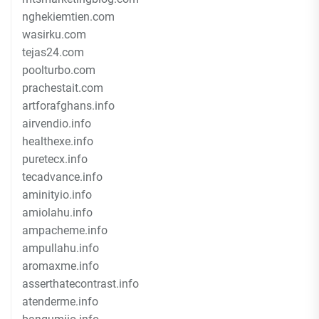
nghekiemtien.com
wasirku.com
tejas24.com
poolturbo.com
prachestait.com
artforafghans.info
airvendio.info
healthexe.info
puretecx.info
tecadvance.info
aminityio.info
amiolahu.info
ampacheme.info
ampullahu.info
aromaxme.info
asserthatecontrast.info
atenderme.info