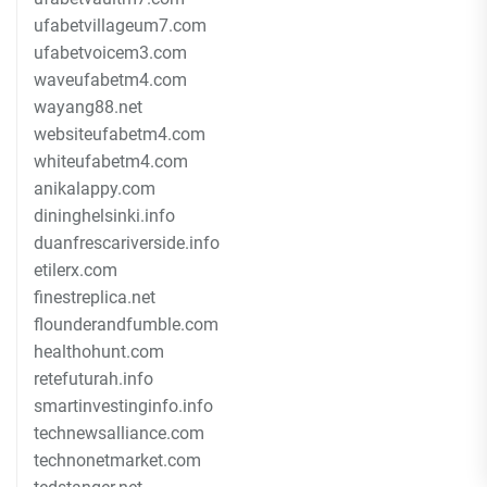
ufabetvillageum7.com
ufabetvoicem3.com
waveufabetm4.com
wayang88.net
websiteufabetm4.com
whiteufabetm4.com
anikalappy.com
dininghelsinki.info
duanfrescariverside.info
etilerx.com
finestreplica.net
flounderandfumble.com
healthohunt.com
retefuturah.info
smartinvestinginfo.info
technewsalliance.com
technonetmarket.com