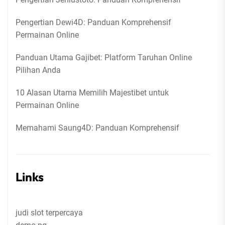
Pengertian Dewi4D: Panduan Komprehensif
Permainan Online
Panduan Utama Gajibet: Platform Taruhan Online
Pilihan Anda
10 Alasan Utama Memilih Majestibet untuk
Permainan Online
Memahami Saung4D: Panduan Komprehensif
Links
judi slot terpercaya