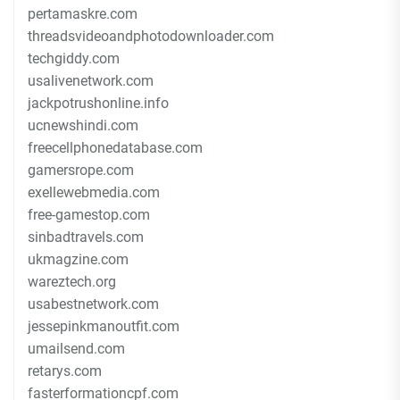
pertamaskre.com
threadsvideoandphotodownloader.com
techgiddy.com
usalivenetwork.com
jackpotrushonline.info
ucnewshindi.com
freecellphonedatabase.com
gamersrope.com
exellewebmedia.com
free-gamestop.com
sinbadtravels.com
ukmagzine.com
wareztech.org
usabestnetwork.com
jessepinkmanoutfit.com
umailsend.com
retarys.com
fasterformationcpf.com