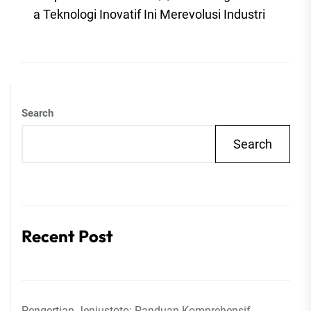
post
a Teknologi Inovatif Ini Merevolusi Industri
Search
Search
Recent Post
Pengertian Jeniustoto: Panduan Komprehensif