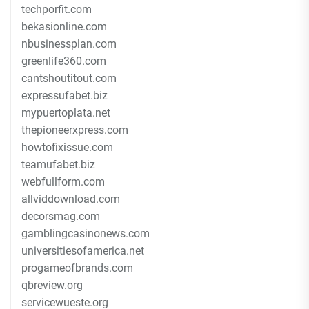
techporfit.com
bekasionline.com
nbusinessplan.com
greenlife360.com
cantshoutitout.com
expressufabet.biz
mypuertoplata.net
thepioneerxpress.com
howtofixissue.com
teamufabet.biz
webfullform.com
allviddownload.com
decorsmag.com
gamblingcasinonews.com
universitiesofamerica.net
progameofbrands.com
qbreview.org
servicewueste.org