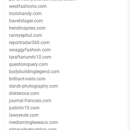
westfashions.com
toolshandy.com
travelstager.com
trendinspires.com
rannyephul.com
reportradar360.com
swaggyfashion.com
taraftariumtv10.com
questionquery.com
bodybuildinglegend.com
brilliant-nails.com
dandr-photography.com
dokteroce.com
journal-francais.com
justintv10.com
lawyerule.com
mediamingleseaco.com
mtsmarketingblog.com