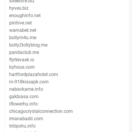
streetlife.biz
hyves.biz
enoughinfo.net
pinhive.net
warnabet.net
bollym4u.me
bolly2tollyblog.me
pandaclub.me
flyttevask.io
byhous.com
hartfordplazahotel.com
m-918kissapk.com
nabavkame.info
gakbiasa.com
iflowerhu.info
chicagocrystalconnection.com
imanabadii.com
trilipohu.info