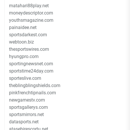
matahari88play.net
moneydescriptor.com
youthsmagazine.com
painaidee.net
sportsdarkest.com
webtoon.biz
thesportswires.com
hyungpro.com
sportingnewsnet.com
sportstime24day.com
sporteslive.com
theblingblingshields.com
pinkfrenchtipnails.com
newgamestv.com
sportsgallerys.com
sportsmirrors.net
datasports.net
atasehirescortu.net