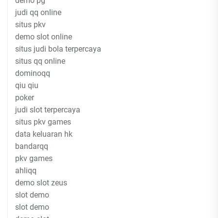
demo pg
judi qq online
situs pkv
demo slot online
situs judi bola terpercaya
situs qq online
dominoqq
qiu qiu
poker
judi slot terpercaya
situs pkv games
data keluaran hk
bandarqq
pkv games
ahliqq
demo slot zeus
slot demo
slot demo