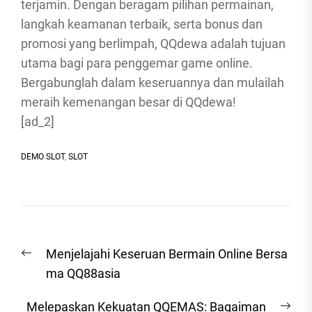
terjamin. Dengan beragam pilihan permainan,
langkah keamanan terbaik, serta bonus dan
promosi yang berlimpah, QQdewa adalah tujuan
utama bagi para penggemar game online.
Bergabunglah dalam keseruannya dan mulailah
meraih kemenangan besar di QQdewa!
[ad_2]
DEMO SLOT
,
SLOT
Post
Previous
Menjelajahi Keseruan Bermain Online Bersa
navigation
post:
ma QQ88asia
Nex
Melepaskan Kekuatan QQEMAS: Bagaiman