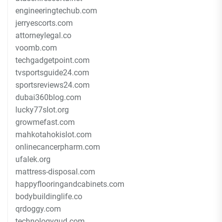
engineeringtechub.com
jerryescorts.com
attorneylegal.co
voomb.com
techgadgetpoint.com
tvsportsguide24.com
sportsreviews24.com
dubai360blog.com
lucky77slot.org
growmefast.com
mahkotahokislot.com
onlinecancerpharm.com
ufalek.org
mattress-disposal.com
happyflooringandcabinets.com
bodybuildinglife.co
qrdoggy.com
technologygud.com