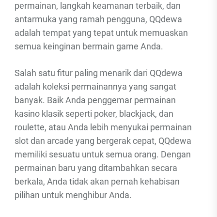
permainan, langkah keamanan terbaik, dan
antarmuka yang ramah pengguna, QQdewa
adalah tempat yang tepat untuk memuaskan
semua keinginan bermain game Anda.
Salah satu fitur paling menarik dari QQdewa
adalah koleksi permainannya yang sangat
banyak. Baik Anda penggemar permainan
kasino klasik seperti poker, blackjack, dan
roulette, atau Anda lebih menyukai permainan
slot dan arcade yang bergerak cepat, QQdewa
memiliki sesuatu untuk semua orang. Dengan
permainan baru yang ditambahkan secara
berkala, Anda tidak akan pernah kehabisan
pilihan untuk menghibur Anda.