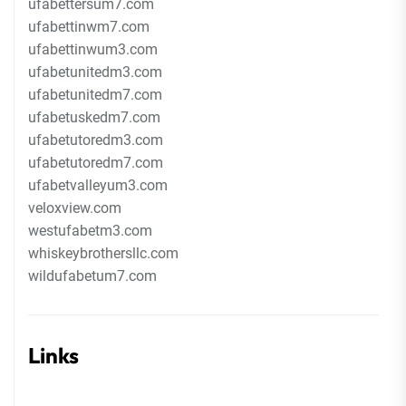
ufabettersum7.com
ufabettinwm7.com
ufabettinwum3.com
ufabetunitedm3.com
ufabetunitedm7.com
ufabetuskedm7.com
ufabetutoredm3.com
ufabetutoredm7.com
ufabetvalleyum3.com
veloxview.com
westufabetm3.com
whiskeybrothersllc.com
wildufabetum7.com
Links