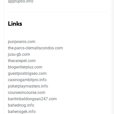
appruptio.info
Links
punjwanis.com
the-parcs-clematiscondos.com
jusu-gb.com
thecarepet.com
blogwriterplus.com
guestpostingseo.com
casinogambitpro.info
pokerplaymasters.info
courseoncourse.com
bantinbatdongsan247.com
bahednog.info
bahenxgek.info