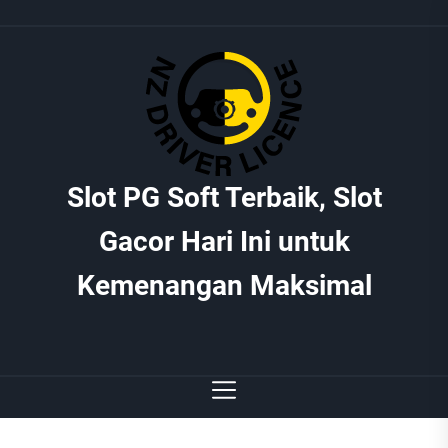
Skip
to
the
content
Slot
Slot PG Soft Terbaik, Slot
PG
Gacor Hari Ini untuk
Soft
Terbaik,
Kemenangan Maksimal
Slot
Gacor
Hari
Ini
untuk
Kemenangan