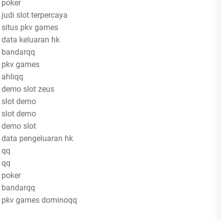
poker
judi slot terpercaya
situs pkv games
data keluaran hk
bandarqq
pkv games
ahliqq
demo slot zeus
slot demo
slot demo
demo slot
data pengeluaran hk
qq
qq
poker
bandarqq
pkv games dominoqq