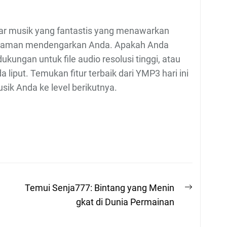
ar musik yang fantastis yang menawarkan
galaman mendengarkan Anda. Apakah Anda
ukungan untuk file audio resolusi tinggi, atau
 liput. Temukan fitur terbaik dari YMP3 hari ini
k Anda ke level berikutnya.
Next
Temui Senja777: Bintang yang Menin
post:
gkat di Dunia Permainan