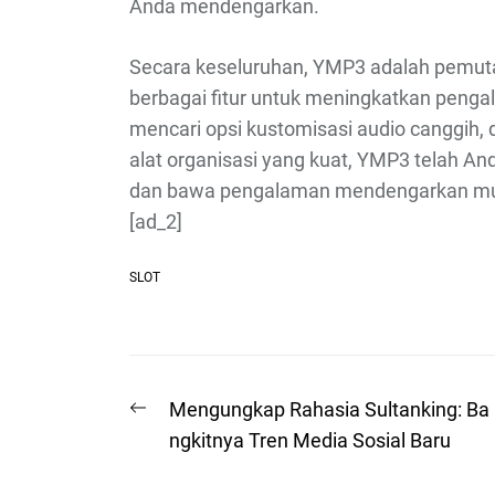
Anda mendengarkan.
Secara keseluruhan, YMP3 adalah pemut
berbagai fitur untuk meningkatkan pen
mencari opsi kustomisasi audio canggih, d
alat organisasi yang kuat, YMP3 telah Anda
dan bawa pengalaman mendengarkan musi
[ad_2]
SLOT
Post
Previous
Mengungkap Rahasia Sultanking: Ba
navigation
post:
ngkitnya Tren Media Sosial Baru