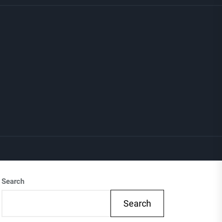
Search
Search