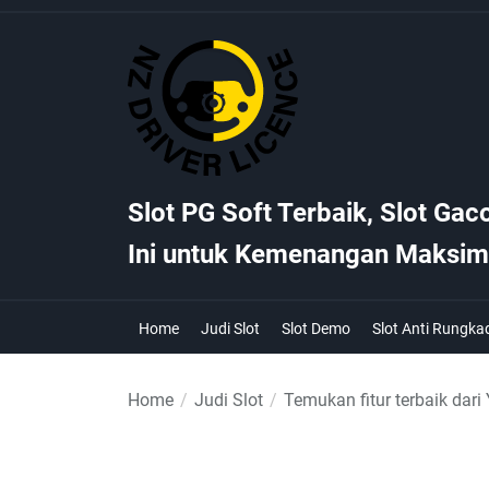
Skip
to
the
content
Slot
Slot PG Soft Terbaik, Slot Gac
PG
Ini untuk Kemenangan Maksim
Soft
Terbaik,
Slot
Home
Judi Slot
Slot Demo
Slot Anti Rungka
Gacor
Hari
Home
Judi Slot
Temukan fitur terbaik da
Ini
untuk
Kemenangan