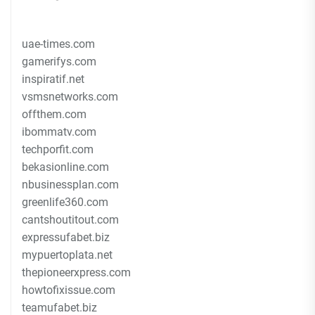
uae-times.com
gamerifys.com
inspiratif.net
vsmsnetworks.com
offthem.com
ibommatv.com
techporfit.com
bekasionline.com
nbusinessplan.com
greenlife360.com
cantshoutitout.com
expressufabet.biz
mypuertoplata.net
thepioneerxpress.com
howtofixissue.com
teamufabet.biz