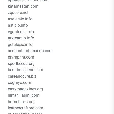
katamastah.com
zqscore.net
aseleraio.info
asticio.info
egardenio.info
arxteamio.info
getalexio.info
accountaudittaxcon.com
prymprint.com
sportkeeda.org
besttimespend.com
careandcure.biz
cogniyo.com
easymagazines.org
hirfanjilasmi.com
hometricks.org
leathercraftpro.com