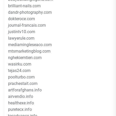
brilliant-nails.com
dandr-photography.com
dokteroce.com
journal-francais.com
justintv10.com
lawyerule.com
mediamingleseaco.com
mtsmarketingblog.com
nghekiemtien.com
wasirku.com
tejas24.com
poolturbo.com
prachestait.com
artforafghans.info
airvendio.info
healthexe.info
puretecx.info
tecadvance.info