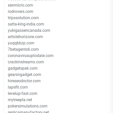
xenmicro.com
rodrovers.com
tripssolution.com
satta-king-india.com
yukigassencanada.com
articlehorizone.com
yuqqbbzp.com
7betagents6.com
coronavirusuptodate.com
crackinstreams.com
gadgetspak.com
gearsngadget.com
hireseodoctor.com
lapsfit.com
levelup-fast.com
mytreepla.net
pokersimulations.com
replicamanufactory.net