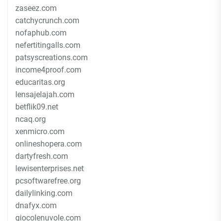
zaseez.com
catchycrunch.com
nofaphub.com
nefertitingalls.com
patsyscreations.com
income4proof.com
educaritas.org
lensajelajah.com
betflik09.net
ncaq.org
xenmicro.com
onlineshopera.com
dartyfresh.com
lewisenterprises.net
pcsoftwarefree.org
dailylinking.com
dnafyx.com
giocolenuvole.com