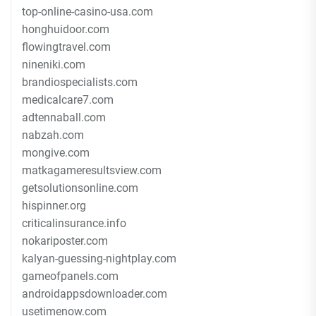
top-online-casino-usa.com
honghuidoor.com
flowingtravel.com
nineniki.com
brandiospecialists.com
medicalcare7.com
adtennaball.com
nabzah.com
mongive.com
matkagameresultsview.com
getsolutionsonline.com
hispinner.org
criticalinsurance.info
nokariposter.com
kalyan-guessing-nightplay.com
gameofpanels.com
androidappsdownloader.com
usetimenow.com