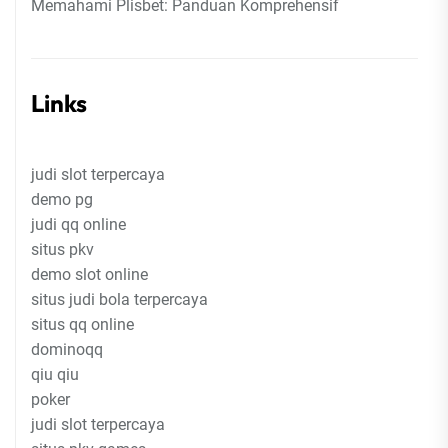
Memahami Plisbet: Panduan Komprehensif
Links
judi slot terpercaya
demo pg
judi qq online
situs pkv
demo slot online
situs judi bola terpercaya
situs qq online
dominoqq
qiu qiu
poker
judi slot terpercaya