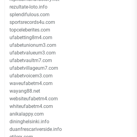
rezultate-loto.info
splendifulous.com
sportsrecords4u.com
topceleberites.com
ufabetting8m4.com
ufabetunionum3.com
ufabetvalueum3.com
ufabetvaultm7.com
ufabetvillageum7.com
ufabetvoicem3.com
waveufabetm4.com
wayang88.net
websiteufabetm4.com
whiteufabetm4.com
anikalappy.com
dininghelsinki.info
duanfrescariverside.info
etilerx.com