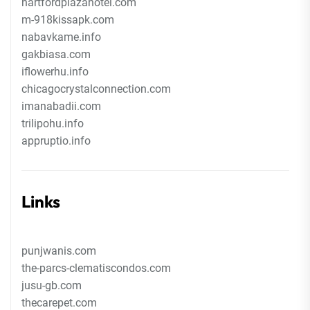
hartfordplazahotel.com
m-918kissapk.com
nabavkame.info
gakbiasa.com
iflowerhu.info
chicagocrystalconnection.com
imanabadii.com
trilipohu.info
appruptio.info
Links
punjwanis.com
the-parcs-clematiscondos.com
jusu-gb.com
thecarepet.com