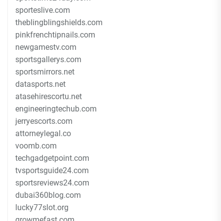
sporteslive.com
theblingblingshields.com
pinkfrenchtipnails.com
newgamestv.com
sportsgallerys.com
sportsmirrors.net
datasports.net
atasehirescortu.net
engineeringtechub.com
jerryescorts.com
attorneylegal.co
voomb.com
techgadgetpoint.com
tvsportsguide24.com
sportsreviews24.com
dubai360blog.com
lucky77slot.org
growmefast.com