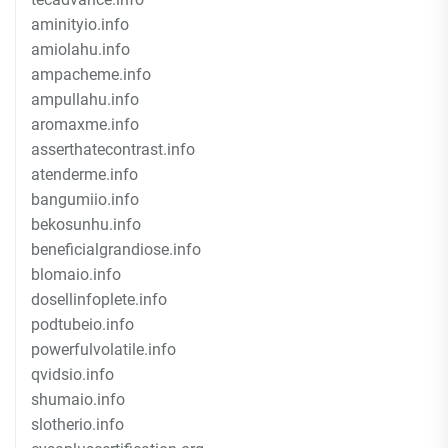
aminityio.info
amiolahu.info
ampacheme.info
ampullahu.info
aromaxme.info
asserthatecontrast.info
atenderme.info
bangumiio.info
bekosunhu.info
beneficialgrandiose.info
blomaio.info
dosellinfoplete.info
podtubeio.info
powerfulvolatile.info
qvidsio.info
shumaio.info
slotherio.info