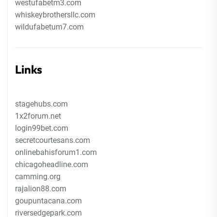
westufabetm3.com
whiskeybrothersllc.com
wildufabetum7.com
Links
stagehubs.com
1x2forum.net
login99bet.com
secretcourtesans.com
onlinebahisforum1.com
chicagoheadline.com
camming.org
rajalion88.com
goupuntacana.com
riversedgepark.com