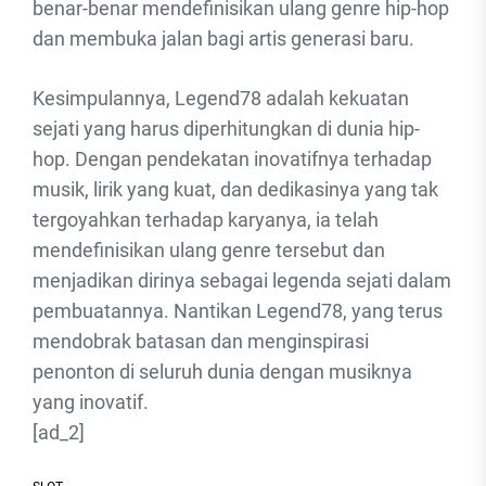
benar-benar mendefinisikan ulang genre hip-hop
dan membuka jalan bagi artis generasi baru.
Kesimpulannya, Legend78 adalah kekuatan
sejati yang harus diperhitungkan di dunia hip-
hop. Dengan pendekatan inovatifnya terhadap
musik, lirik yang kuat, dan dedikasinya yang tak
tergoyahkan terhadap karyanya, ia telah
mendefinisikan ulang genre tersebut dan
menjadikan dirinya sebagai legenda sejati dalam
pembuatannya. Nantikan Legend78, yang terus
mendobrak batasan dan menginspirasi
penonton di seluruh dunia dengan musiknya
yang inovatif.
[ad_2]