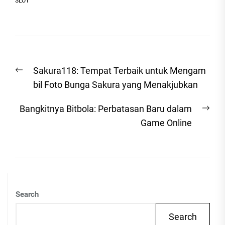
SLOT
Post
Previous
Sakura118: Tempat Terbaik untuk Mengam
navigation
post:
bil Foto Bunga Sakura yang Menakjubkan
Nex
Bangkitnya Bitbola: Perbatasan Baru dalam
post
Game Online
Search
Search