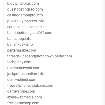
blogwriterplus.com
guestpostingseo.com
casinogambitpro.info
pokerplaymasters.info
courseoncourse.com
bantinbatdongsan247.com
bahednog.info
bahenxgek.info
pertamaskre.com
threadsvideoandphotodownloader.com
techgiddy.com
usalivenetwork.com
jackpotrushonline.info
ucnewshindi.com
freecellphonedatabase.com
gamersrope.com
exellewebmedia.com
free-gamestop.com