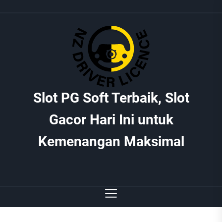
Skip
to
the
content
Slot
Slot PG Soft Terbaik, Slot
PG
Gacor Hari Ini untuk
Soft
Terbaik,
Kemenangan Maksimal
Slot
Gacor
Hari
Ini
untuk
Kemenangan