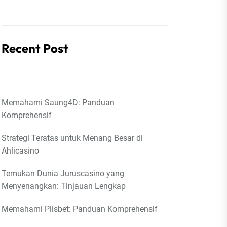
Recent Post
Memahami Saung4D: Panduan
Komprehensif
Strategi Teratas untuk Menang Besar di
Ahlicasino
Temukan Dunia Juruscasino yang
Menyenangkan: Tinjauan Lengkap
Memahami Plisbet: Panduan Komprehensif