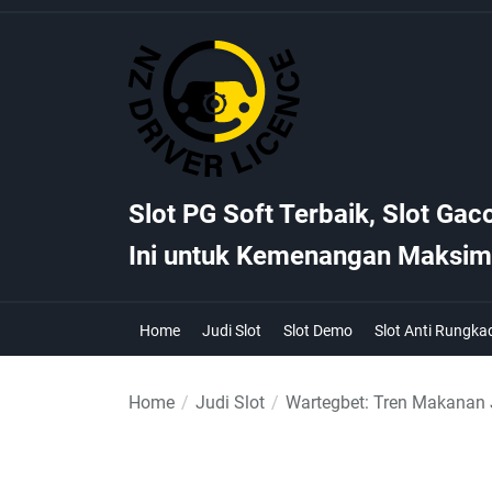
Skip
to
the
content
Slot
Slot PG Soft Terbaik, Slot Gac
PG
Ini untuk Kemenangan Maksim
Soft
Terbaik,
Slot
Home
Judi Slot
Slot Demo
Slot Anti Rungka
Gacor
Hari
Home
Judi Slot
Wartegbet: Tren Makanan
Ini
untuk
Kemenangan