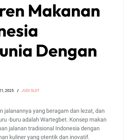
Tren Makanan
nesia
unia Dengan
1, 2025
JUDI SLOT
n jalanannya yang beragam dan lezat, dan
buru -buru adalah Wartegbet. Konsep makan
n jalanan tradisional Indonesia dengan
 kuliner yang otentik dan inovatif.