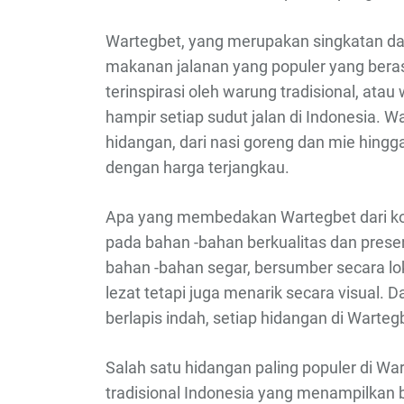
Wartegbet, yang merupakan singkatan da
makanan jalanan yang populer yang berasa
terinspirasi oleh warung tradisional, at
hampir setiap sudut jalan di Indonesia. 
hidangan, dari nasi goreng dan mie hin
dengan harga terjangkau.
Apa yang membedakan Wartegbet dari ko
pada bahan -bahan berkualitas dan prese
bahan -bahan segar, bersumber secara l
lezat tetapi juga menarik secara visual. 
berlapis indah, setiap hidangan di Warteg
Salah satu hidangan paling populer di W
tradisional Indonesia yang menampilkan 