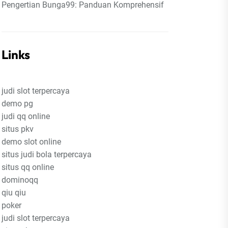
Pengertian Bunga99: Panduan Komprehensif
Links
judi slot terpercaya
demo pg
judi qq online
situs pkv
demo slot online
situs judi bola terpercaya
situs qq online
dominoqq
qiu qiu
poker
judi slot terpercaya