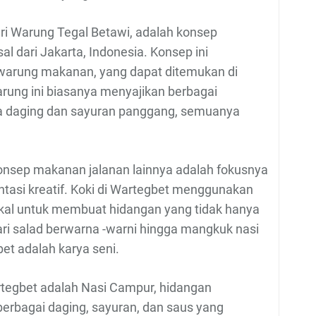
ri Warung Tegal Betawi, adalah konsep
l dari Jakarta, Indonesia. Konsep ini
au warung makanan, yang dapat ditemukan di
Warung ini biasanya menyajikan berbagai
gga daging dan sayuran panggang, semuanya
nsep makanan jalanan lainnya adalah fokusnya
ntasi kreatif. Koki di Wartegbet menggunakan
okal untuk membuat hidangan yang tidak hanya
Dari salad berwarna -warni hingga mangkuk nasi
bet adalah karya seni.
artegbet adalah Nasi Campur, hidangan
berbagai daging, sayuran, dan saus yang