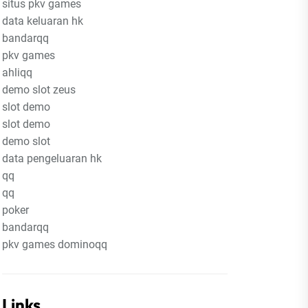
situs pkv games
data keluaran hk
bandarqq
pkv games
ahliqq
demo slot zeus
slot demo
slot demo
demo slot
data pengeluaran hk
qq
qq
poker
bandarqq
pkv games dominoqq
Links