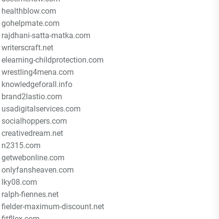
healthblow.com
gohelpmate.com
rajdhani-satta-matka.com
writerscraft.net
elearning-childprotection.com
wrestling4mena.com
knowledgeforall.info
brand2lastio.com
usadigitalservices.com
socialhoppers.com
creativedream.net
n2315.com
getwebonline.com
onlyfansheaven.com
lky08.com
ralph-fiennes.net
fielder-maximum-discount.net
fitfllex.com