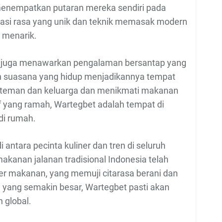
t menempatkan putaran mereka sendiri pada
nasi rasa yang unik dan teknik memasak modern
 menarik.
t juga menawarkan pengalaman bersantap yang
an suasana yang hidup menjadikannya tempat
 teman dan keluarga dan menikmati makanan
 yang ramah, Wartegbet adalah tempat di
di rumah.
 antara pecinta kuliner dan tren di seluruh
akanan jalanan tradisional Indonesia telah
ger makanan, yang memuji citarasa berani dan
a yang semakin besar, Wartegbet pasti akan
 global.