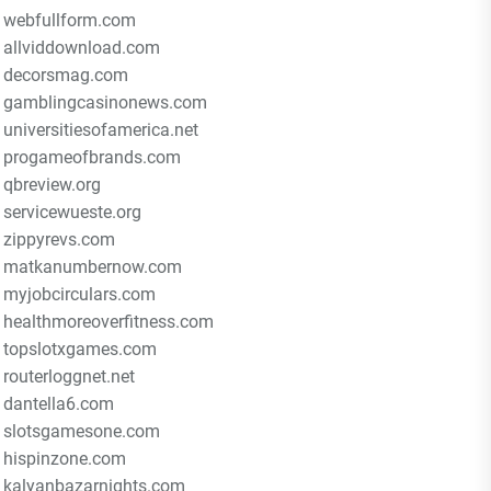
webfullform.com
allviddownload.com
decorsmag.com
gamblingcasinonews.com
universitiesofamerica.net
progameofbrands.com
qbreview.org
servicewueste.org
zippyrevs.com
matkanumbernow.com
myjobcirculars.com
healthmoreoverfitness.com
topslotxgames.com
routerloggnet.net
dantella6.com
slotsgamesone.com
hispinzone.com
kalyanbazarnights.com