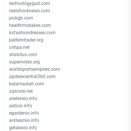
technologygud.com
realshocknews.com
pickgb.com
healthmistakes.com
ksfashiondresses.com
patterntrader.org
cnhpa.net
sitalotus.com
supernotes.org
worldsportsempires.com
updatecentral360.com
katamastah.com
zqscore.net
aseleraio.info
asticio.info
egardenio.info
arxteamio.info
getalexio.info