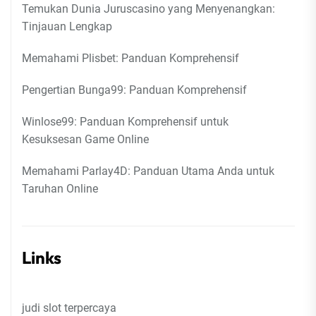
Temukan Dunia Juruscasino yang Menyenangkan:
Tinjauan Lengkap
Memahami Plisbet: Panduan Komprehensif
Pengertian Bunga99: Panduan Komprehensif
Winlose99: Panduan Komprehensif untuk
Kesuksesan Game Online
Memahami Parlay4D: Panduan Utama Anda untuk
Taruhan Online
Links
judi slot terpercaya