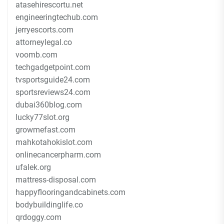
atasehirescortu.net
engineeringtechub.com
jerryescorts.com
attorneylegal.co
voomb.com
techgadgetpoint.com
tvsportsguide24.com
sportsreviews24.com
dubai360blog.com
lucky77slot.org
growmefast.com
mahkotahokislot.com
onlinecancerpharm.com
ufalek.org
mattress-disposal.com
happyflooringandcabinets.com
bodybuildinglife.co
qrdoggy.com