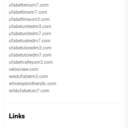
ufabettersum7.com
ufabettinwm7.com
ufabettinwum3.com
ufabetunitedm3.com
ufabetunitedm7.com
ufabetuskedm7.com
ufabetutoredm3.com
ufabetutoredm7.com
ufabetvalleyum3.com
veloxview.com
westufabetm3.com
whiskeybrothersllc.com
wildufabetum7.com
Links