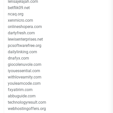
lensajelajah.com
betflik09.net
ncaq.org
xenmicro.com
onlineshopera.com
dartyfresh.com
lewisenterprises.net
pcsoftwarefree.org
dailylinking.com
dnafyx.com
giocolenuvole.com
iyouessential.com
withloveamity.com
youlearncode.com
fxyatirim.com
abbuguide.com
technologyresult.com
webhostingoffers.org