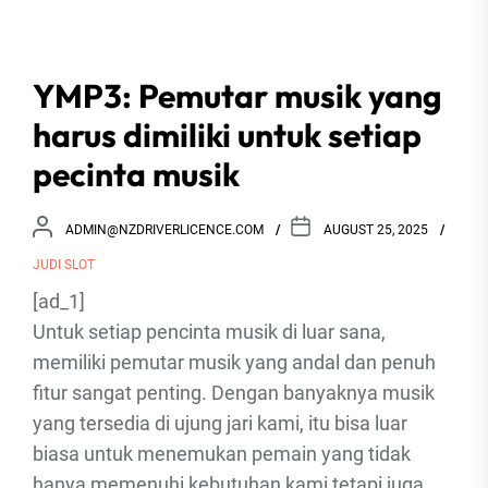
Maksimal
YMP3: Pemutar musik yang
harus dimiliki untuk setiap
pecinta musik
ADMIN@NZDRIVERLICENCE.COM
AUGUST 25, 2025
JUDI SLOT
[ad_1]
Untuk setiap pencinta musik di luar sana,
memiliki pemutar musik yang andal dan penuh
fitur sangat penting. Dengan banyaknya musik
yang tersedia di ujung jari kami, itu bisa luar
biasa untuk menemukan pemain yang tidak
hanya memenuhi kebutuhan kami tetapi juga