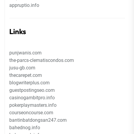
appruptio.info
Links
punjwanis.com
the-parcs-clematiscondos.com
jusu-gb.com
thecarepet.com
blogwriterplus.com
guestpostingseo.com
casinogambitpro.info
pokerplaymasters.info
courseoncourse.com
bantinbatdongsan247.com
bahednog.info