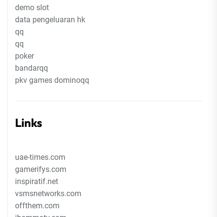
demo slot
data pengeluaran hk
qq
qq
poker
bandarqq
pkv games dominoqq
Links
uae-times.com
gamerifys.com
inspiratif.net
vsmsnetworks.com
offthem.com