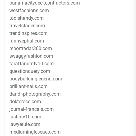
panamacitydeckcontractors.com
westfashions.com
toolshandy.com
travelstager.com
trendinspires.com
rannyephul.com
reportradar360.com
swaggyfashion.com
taraftariumtv10.com
questionquery.com
bodybuildinglegend.com
brilliant-nails.com
dandr-photography.com
dokteroce.com
journal-francais.com
justintv10.com
lawyerule.com
mediamingleseaco.com