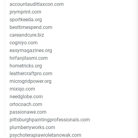
accountaudittaxcon.com
prymprint.com
sportkeeda.org
besttimespend.com
careandcure.biz
cogniyo.com
easymagazines.org
hirfanjilasmi.com
hometricks.org
leathercraftpro.com
microgridpower.org
mixiqo.com
needglobe.com
ortocoach.com
passionawe.com
pittsburghpaintingprofessionals.com
plumberryworks.com
psychoterapiawioletanowak.com