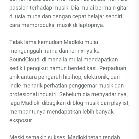
passion terhadap musik. Dia mulai bermain gitar
di usia muda dan dengan cepat belajar sendiri
cara memproduksi musik di laptopnya.
Tidak lama kemudian Madloki mulai
mengunggah irama dan remixnya ke
SoundCloud, di mana ia mulai mendapatkan
sedikit pengikut namun berdedikasi. Perpaduan
unik antara pengaruh hip-hop, elektronik, dan
indie menarik perhatian penggemar musik dan
profesional industri. Sebelum dia menyadarinya,
lagu Madloki dibagikan di blog musik dan playlist,
membantunya mendapatkan lebih banyak
eksposur.
Meski semakin sukses, Madloki tetap rendah