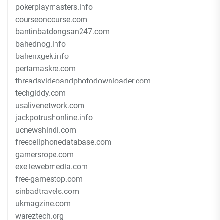
pokerplaymasters.info
courseoncourse.com
bantinbatdongsan247.com
bahednog.info
bahenxgek.info
pertamaskre.com
threadsvideoandphotodownloader.com
techgiddy.com
usalivenetwork.com
jackpotrushonline.info
ucnewshindi.com
freecellphonedatabase.com
gamersrope.com
exellewebmedia.com
free-gamestop.com
sinbadtravels.com
ukmagzine.com
wareztech.org