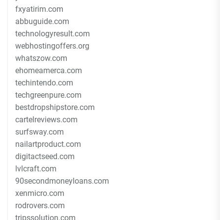
fxyatirim.com
abbuguide.com
technologyresult.com
webhostingoffers.org
whatszow.com
ehomeamerca.com
techintendo.com
techgreenpure.com
bestdropshipstore.com
cartelreviews.com
surfsway.com
nailartproduct.com
digitactseed.com
lvlcraft.com
90secondmoneyloans.com
xenmicro.com
rodrovers.com
tripssolution.com