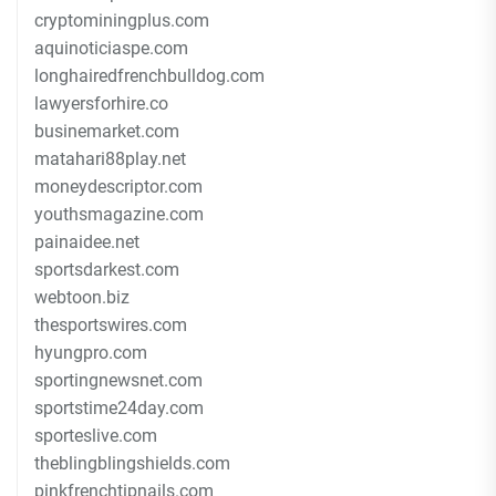
cryptominingplus.com
aquinoticiaspe.com
longhairedfrenchbulldog.com
lawyersforhire.co
businemarket.com
matahari88play.net
moneydescriptor.com
youthsmagazine.com
painaidee.net
sportsdarkest.com
webtoon.biz
thesportswires.com
hyungpro.com
sportingnewsnet.com
sportstime24day.com
sporteslive.com
theblingblingshields.com
pinkfrenchtipnails.com