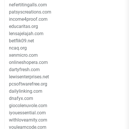
nefertitingalls.com
patsyscreations.com
income4proof.com
educaritas.org
lensajelajah.com
betflik09.net
ncaq.org
xenmicro.com
onlineshopera.com
dartyfresh.com
lewisenterprises.net
pcsoftwarefree.org
dailylinking.com
dnafyx.com
giocolenuvole.com
iyouessential.com
withloveamity.com
youlearncode.com