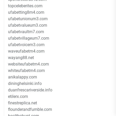
topceleberites.com
ufabetting8m4.com
ufabetunionum3.com
ufabetvalueum3.com
ufabetvaultm7.com
ufabetvillageum7.com
ufabetvoicem3.com
waveufabetm4.com
wayang88.net
websiteufabetm4.com
whiteufabetm4.com
anikalappy.com
dininghelsinki.info
duanfrescariverside.info
etilerx.com
finestreplica.net
flounderandfumble.com
healthohunt.com