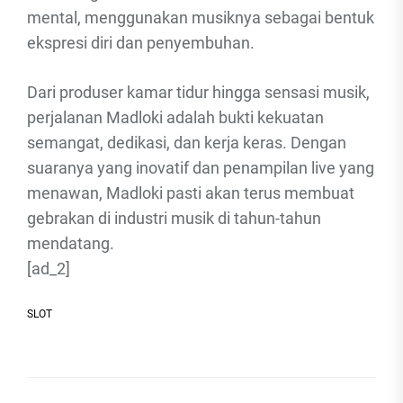
mental, menggunakan musiknya sebagai bentuk
ekspresi diri dan penyembuhan.
Dari produser kamar tidur hingga sensasi musik,
perjalanan Madloki adalah bukti kekuatan
semangat, dedikasi, dan kerja keras. Dengan
suaranya yang inovatif dan penampilan live yang
menawan, Madloki pasti akan terus membuat
gebrakan di industri musik di tahun-tahun
mendatang.
[ad_2]
SLOT