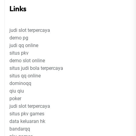
Links
judi slot terpercaya
demo pg
judi qq online
situs pkv
demo slot online
situs judi bola terpercaya
situs qq online
dominoqq
qiu qiu
poker
judi slot terpercaya
situs pkv games
data keluaran hk
bandarqq