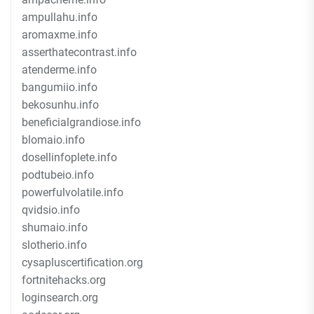
ampullahu.info
aromaxme.info
asserthatecontrast.info
atenderme.info
bangumiio.info
bekosunhu.info
beneficialgrandiose.info
blomaio.info
dosellinfoplete.info
podtubeio.info
powerfulvolatile.info
qvidsio.info
shumaio.info
slotherio.info
cysapluscertification.org
fortnitehacks.org
loginsearch.org