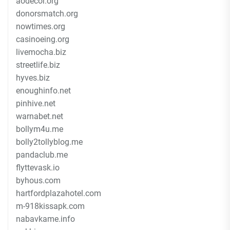
aodecor.org
donorsmatch.org
nowtimes.org
casinoeing.org
livemocha.biz
streetlife.biz
hyves.biz
enoughinfo.net
pinhive.net
warnabet.net
bollym4u.me
bolly2tollyblog.me
pandaclub.me
flyttevask.io
byhous.com
hartfordplazahotel.com
m-918kissapk.com
nabavkame.info