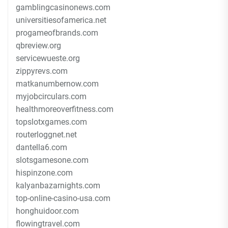
gamblingcasinonews.com
universitiesofamerica.net
progameofbrands.com
qbreview.org
servicewueste.org
zippyrevs.com
matkanumbernow.com
myjobcirculars.com
healthmoreoverfitness.com
topslotxgames.com
routerloggnet.net
dantella6.com
slotsgamesone.com
hispinzone.com
kalyanbazarnights.com
top-online-casino-usa.com
honghuidoor.com
flowingtravel.com