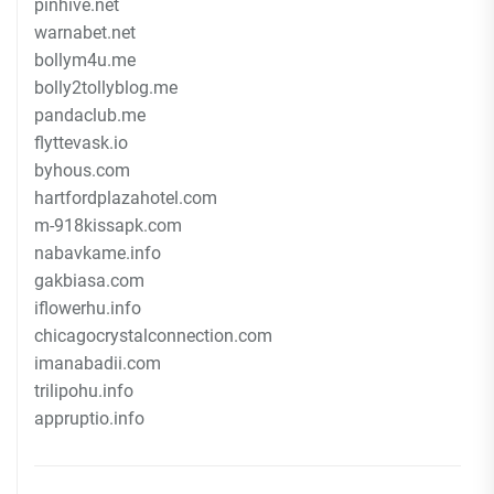
pinhive.net
warnabet.net
bollym4u.me
bolly2tollyblog.me
pandaclub.me
flyttevask.io
byhous.com
hartfordplazahotel.com
m-918kissapk.com
nabavkame.info
gakbiasa.com
iflowerhu.info
chicagocrystalconnection.com
imanabadii.com
trilipohu.info
appruptio.info