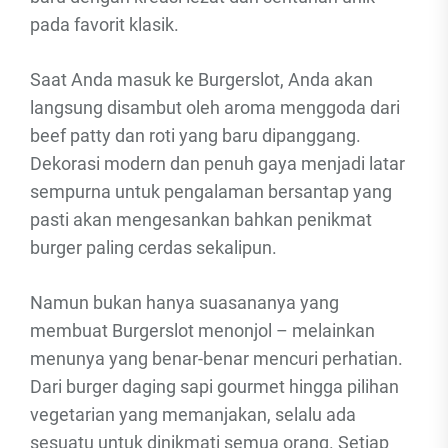
pada favorit klasik.
Saat Anda masuk ke Burgerslot, Anda akan
langsung disambut oleh aroma menggoda dari
beef patty dan roti yang baru dipanggang.
Dekorasi modern dan penuh gaya menjadi latar
sempurna untuk pengalaman bersantap yang
pasti akan mengesankan bahkan penikmat
burger paling cerdas sekalipun.
Namun bukan hanya suasananya yang
membuat Burgerslot menonjol – melainkan
menunya yang benar-benar mencuri perhatian.
Dari burger daging sapi gourmet hingga pilihan
vegetarian yang memanjakan, selalu ada
sesuatu untuk dinikmati semua orang. Setiap