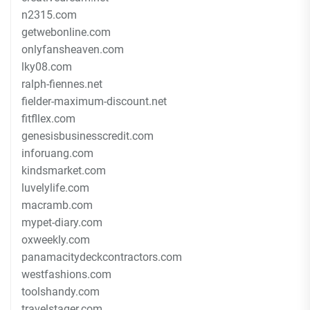
n2315.com
getwebonline.com
onlyfansheaven.com
lky08.com
ralph-fiennes.net
fielder-maximum-discount.net
fitfllex.com
genesisbusinesscredit.com
inforuang.com
kindsmarket.com
luvelylife.com
macramb.com
mypet-diary.com
oxweekly.com
panamacitydeckcontractors.com
westfashions.com
toolshandy.com
travelstager.com