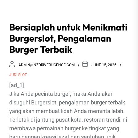
Maksimal
Bersiaplah untuk Menikmati
Burgerslot, Pengalaman
Burger Terbaik
ADMIN@NZDRIVERLICENCE.COM
JUNE 15, 2026
JUDI SLOT
[ad_1]
Jika Anda pecinta burger, maka Anda akan
disuguhi Burgerslot, pengalaman burger terbaik
yang akan membuat lidah Anda meminta lebih.
Terletak di jantung pusat kota, restoran trendi ini
membawa permainan burger ke tingkat yang
baru dengan kreasi lezat dan sentuhan unik