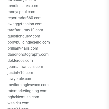
trendinspires.com
rannyephul.com
reportradar360.com
swaggyfashion.com
taraftariumtv10.com
questionquery.com
bodybuildinglegend.com
brilliant-nails.com
dandr-photography.com
dokteroce.com
journal-francais.com
justintv10.com
lawyerule.com
mediamingleseaco.com
mtsmarketingblog.com
nghekiemtien.com
wasirku.com