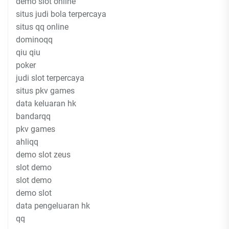
demo slot online
situs judi bola terpercaya
situs qq online
dominoqq
qiu qiu
poker
judi slot terpercaya
situs pkv games
data keluaran hk
bandarqq
pkv games
ahliqq
demo slot zeus
slot demo
slot demo
demo slot
data pengeluaran hk
qq