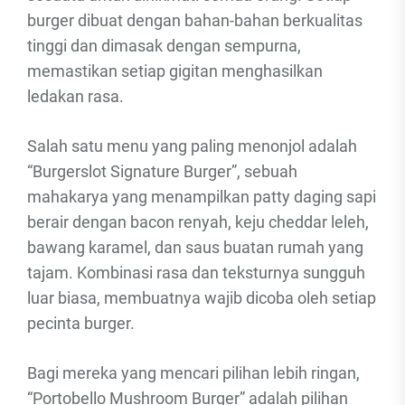
burger dibuat dengan bahan-bahan berkualitas
tinggi dan dimasak dengan sempurna,
memastikan setiap gigitan menghasilkan
ledakan rasa.
Salah satu menu yang paling menonjol adalah
“Burgerslot Signature Burger”, sebuah
mahakarya yang menampilkan patty daging sapi
berair dengan bacon renyah, keju cheddar leleh,
bawang karamel, dan saus buatan rumah yang
tajam. Kombinasi rasa dan teksturnya sungguh
luar biasa, membuatnya wajib dicoba oleh setiap
pecinta burger.
Bagi mereka yang mencari pilihan lebih ringan,
“Portobello Mushroom Burger” adalah pilihan