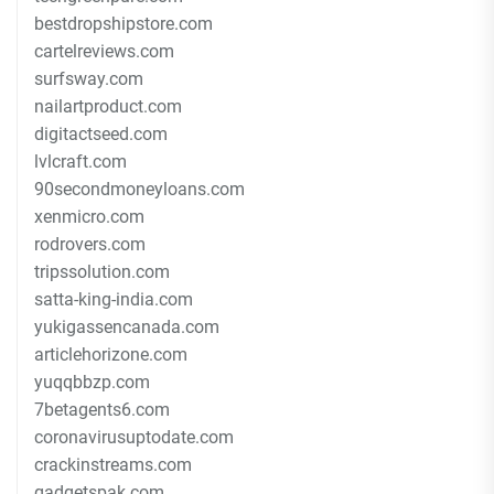
bestdropshipstore.com
cartelreviews.com
surfsway.com
nailartproduct.com
digitactseed.com
lvlcraft.com
90secondmoneyloans.com
xenmicro.com
rodrovers.com
tripssolution.com
satta-king-india.com
yukigassencanada.com
articlehorizone.com
yuqqbbzp.com
7betagents6.com
coronavirusuptodate.com
crackinstreams.com
gadgetspak.com