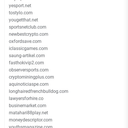
yesport.net
tostylo.com
yougetthat.net
sportsnetclub.com
newbestcrypto.com
oxfordsave.com
iclassicgames.com
saung-artikel.com
fasthokivip2.com
observersports.com
cryptominingplus.com
aquinoticiaspe.com
longhairedfrenchbulldog.com
lawyersforhire.co
businemarket.com
matahari88play.net
moneydescriptor.com
youthsmagazine.com