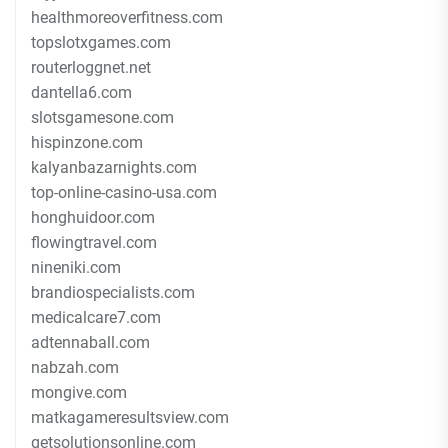
healthmoreoverfitness.com
topslotxgames.com
routerloggnet.net
dantella6.com
slotsgamesone.com
hispinzone.com
kalyanbazarnights.com
top-online-casino-usa.com
honghuidoor.com
flowingtravel.com
nineniki.com
brandiospecialists.com
medicalcare7.com
adtennaball.com
nabzah.com
mongive.com
matkagameresultsview.com
getsolutionsonline.com