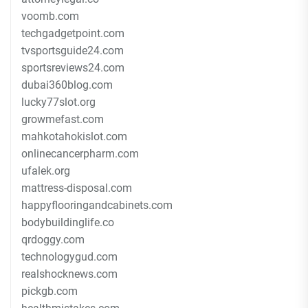
voomb.com
techgadgetpoint.com
tvsportsguide24.com
sportsreviews24.com
dubai360blog.com
lucky77slot.org
growmefast.com
mahkotahokislot.com
onlinecancerpharm.com
ufalek.org
mattress-disposal.com
happyflooringandcabinets.com
bodybuildinglife.co
qrdoggy.com
technologygud.com
realshocknews.com
pickgb.com