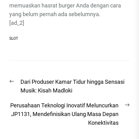
memuaskan hasrat burger Anda dengan cara
yang belum pernah ada sebelumnya.
[ad_2]
SLOT
Post
Previous
Dari Produser Kamar Tidur hingga Sensasi
navigation
post:
Musik: Kisah Madloki
Nex
Perusahaan Teknologi Inovatif Meluncurkan
post
JP1131, Mendefinisikan Ulang Masa Depan
Konektivitas