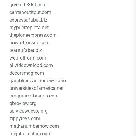
greenlife360.com
cantshoutitout.com
expressufabet.biz
mypuertoplata.net
thepioneerxpress.com
howtofixissue.com
teamufabet.biz
webfullform.com
allviddownload.com
decorsmag.com
gamblingcasinonews.com
universitiesofamerica.net
progameofbrands.com
qbreview.org
servicewueste.org
zippyrevs.com
matkanumbernow.com
myjobcirculars.com