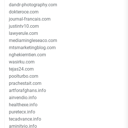
dandr-photography.com
dokteroce.com
journal-francais.com
justintv10.com
lawyerule.com
mediamingleseaco.com
mtsmarketingblog.com
nghekiemtien.com
wasirku.com
tejas24.com
poolturbo.com
prachestait.com
artforafghans.info
airvendio.info
healthexe.info
puretecx.info
tecadvance.info
aminityio.info