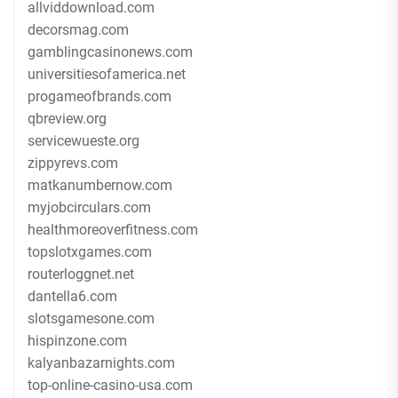
allviddownload.com
decorsmag.com
gamblingcasinonews.com
universitiesofamerica.net
progameofbrands.com
qbreview.org
servicewueste.org
zippyrevs.com
matkanumbernow.com
myjobcirculars.com
healthmoreoverfitness.com
topslotxgames.com
routerloggnet.net
dantella6.com
slotsgamesone.com
hispinzone.com
kalyanbazarnights.com
top-online-casino-usa.com