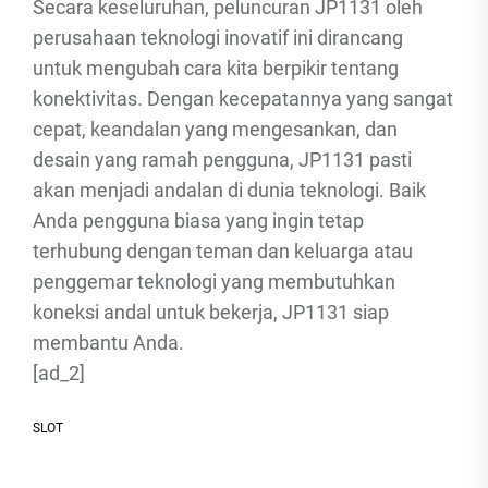
Secara keseluruhan, peluncuran JP1131 oleh
perusahaan teknologi inovatif ini dirancang
untuk mengubah cara kita berpikir tentang
konektivitas. Dengan kecepatannya yang sangat
cepat, keandalan yang mengesankan, dan
desain yang ramah pengguna, JP1131 pasti
akan menjadi andalan di dunia teknologi. Baik
Anda pengguna biasa yang ingin tetap
terhubung dengan teman dan keluarga atau
penggemar teknologi yang membutuhkan
koneksi andal untuk bekerja, JP1131 siap
membantu Anda.
[ad_2]
SLOT