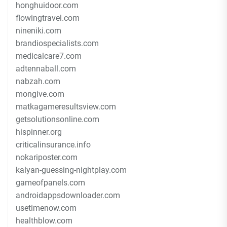
honghuidoor.com
flowingtravel.com
nineniki.com
brandiospecialists.com
medicalcare7.com
adtennaball.com
nabzah.com
mongive.com
matkagameresultsview.com
getsolutionsonline.com
hispinner.org
criticalinsurance.info
nokariposter.com
kalyan-guessing-nightplay.com
gameofpanels.com
androidappsdownloader.com
usetimenow.com
healthblow.com