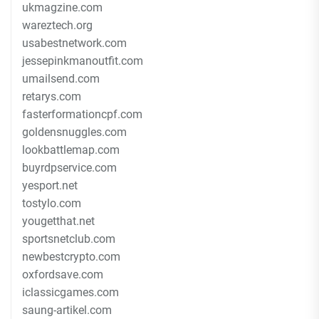
ukmagzine.com
wareztech.org
usabestnetwork.com
jessepinkmanoutfit.com
umailsend.com
retarys.com
fasterformationcpf.com
goldensnuggles.com
lookbattlemap.com
buyrdpservice.com
yesport.net
tostylo.com
yougetthat.net
sportsnetclub.com
newbestcrypto.com
oxfordsave.com
iclassicgames.com
saung-artikel.com