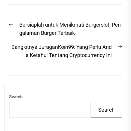
Post
Previous
Bersiaplah untuk Menikmati Burgerslot, Pen
navigation
post:
galaman Burger Terbaik
Nex
Bangkitnya JuraganKoin99: Yang Perlu And
post
a Ketahui Tentang Cryptocurrency Ini
Search
Search