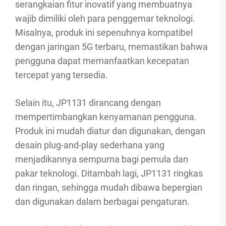
serangkaian fitur inovatif yang membuatnya
wajib dimiliki oleh para penggemar teknologi.
Misalnya, produk ini sepenuhnya kompatibel
dengan jaringan 5G terbaru, memastikan bahwa
pengguna dapat memanfaatkan kecepatan
tercepat yang tersedia.
Selain itu, JP1131 dirancang dengan
mempertimbangkan kenyamanan pengguna.
Produk ini mudah diatur dan digunakan, dengan
desain plug-and-play sederhana yang
menjadikannya sempurna bagi pemula dan
pakar teknologi. Ditambah lagi, JP1131 ringkas
dan ringan, sehingga mudah dibawa bepergian
dan digunakan dalam berbagai pengaturan.