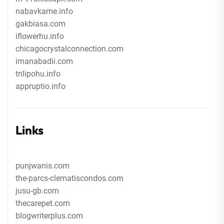
nabavkame.info
gakbiasa.com
iflowerhu.info
chicagocrystalconnection.com
imanabadii.com
trilipohu.info
appruptio.info
Links
punjwanis.com
the-parcs-clematiscondos.com
jusu-gb.com
thecarepet.com
blogwriterplus.com