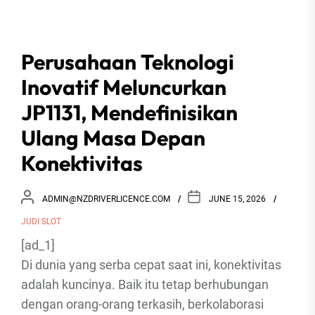
Maksimal
Perusahaan Teknologi
Inovatif Meluncurkan
JP1131, Mendefinisikan
Ulang Masa Depan
Konektivitas
ADMIN@NZDRIVERLICENCE.COM
JUNE 15, 2026
JUDI SLOT
[ad_1]
Di dunia yang serba cepat saat ini, konektivitas
adalah kuncinya. Baik itu tetap berhubungan
dengan orang-orang terkasih, berkolaborasi