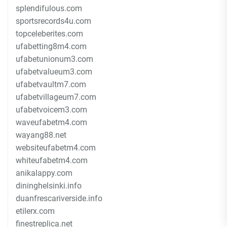
splendifulous.com
sportsrecords4u.com
topceleberites.com
ufabetting8m4.com
ufabetunionum3.com
ufabetvalueum3.com
ufabetvaultm7.com
ufabetvillageum7.com
ufabetvoicem3.com
waveufabetm4.com
wayang88.net
websiteufabetm4.com
whiteufabetm4.com
anikalappy.com
dininghelsinki.info
duanfrescariverside.info
etilerx.com
finestreplica.net