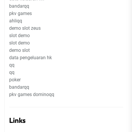
bandarqq
pkv games
ahliqq
demo slot zeus
slot demo
slot demo
demo slot
data pengeluaran hk
qq
qq
poker
bandarqq
pkv games dominoqq
Links