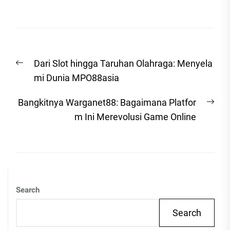
Post
Previous
Dari Slot hingga Taruhan Olahraga: Menyela
navigation
post:
mi Dunia MPO88asia
Nex
Bangkitnya Warganet88: Bagaimana Platfor
post
m Ini Merevolusi Game Online
Search
Search