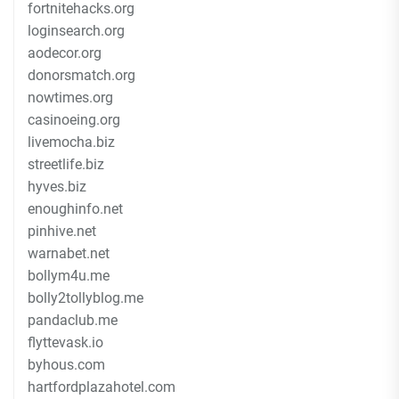
fortnitehacks.org
loginsearch.org
aodecor.org
donorsmatch.org
nowtimes.org
casinoeing.org
livemocha.biz
streetlife.biz
hyves.biz
enoughinfo.net
pinhive.net
warnabet.net
bollym4u.me
bolly2tollyblog.me
pandaclub.me
flyttevask.io
byhous.com
hartfordplazahotel.com