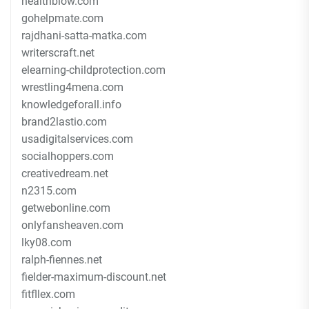
healthblow.com
gohelpmate.com
rajdhani-satta-matka.com
writerscraft.net
elearning-childprotection.com
wrestling4mena.com
knowledgeforall.info
brand2lastio.com
usadigitalservices.com
socialhoppers.com
creativedream.net
n2315.com
getwebonline.com
onlyfansheaven.com
lky08.com
ralph-fiennes.net
fielder-maximum-discount.net
fitfllex.com