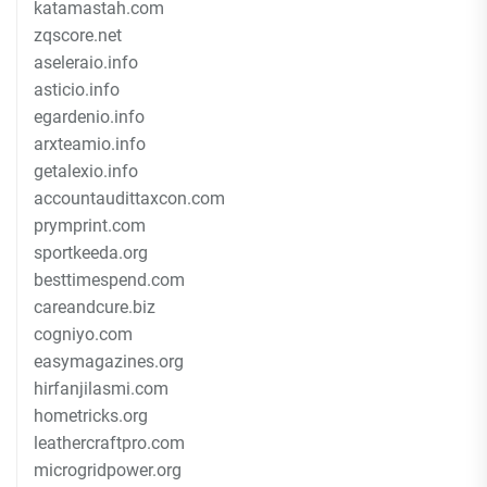
katamastah.com
zqscore.net
aseleraio.info
asticio.info
egardenio.info
arxteamio.info
getalexio.info
accountaudittaxcon.com
prymprint.com
sportkeeda.org
besttimespend.com
careandcure.biz
cogniyo.com
easymagazines.org
hirfanjilasmi.com
hometricks.org
leathercraftpro.com
microgridpower.org