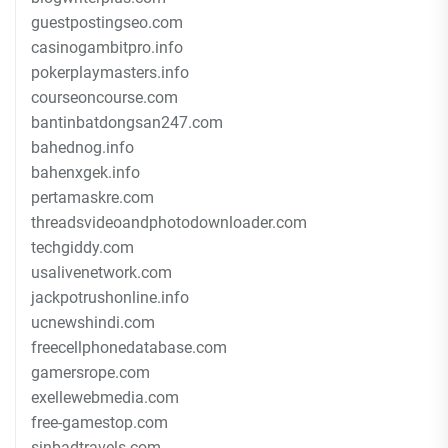
guestpostingseo.com
casinogambitpro.info
pokerplaymasters.info
courseoncourse.com
bantinbatdongsan247.com
bahednog.info
bahenxgek.info
pertamaskre.com
threadsvideoandphotodownloader.com
techgiddy.com
usalivenetwork.com
jackpotrushonline.info
ucnewshindi.com
freecellphonedatabase.com
gamersrope.com
exellewebmedia.com
free-gamestop.com
sinbadtravels.com