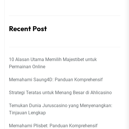
Recent Post
10 Alasan Utama Memilih Majestibet untuk
Permainan Online
Memahami Saung4D: Panduan Komprehensif
Strategi Teratas untuk Menang Besar di Ahlicasino
Temukan Dunia Juruscasino yang Menyenangkan:
Tinjauan Lengkap
Memahami Plisbet: Panduan Komprehensif