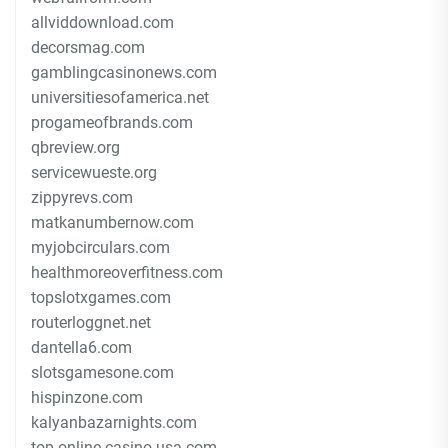
allviddownload.com
decorsmag.com
gamblingcasinonews.com
universitiesofamerica.net
progameofbrands.com
qbreview.org
servicewueste.org
zippyrevs.com
matkanumbernow.com
myjobcirculars.com
healthmoreoverfitness.com
topslotxgames.com
routerloggnet.net
dantella6.com
slotsgamesone.com
hispinzone.com
kalyanbazarnights.com
top-online-casino-usa.com