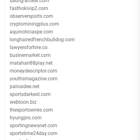
saung-artikel.com
fasthokivip2.com
observersports.com
cryptominingplus.com
aquinoticiaspe.com
longhairedfrenchbulldog.com
lawyersforhire.co
businemarket.com
matahari88play.net
moneydescriptor.com
youthsmagazine.com
painaidee.net
sportsdarkest.com
webtoon.biz
thesportswires.com
hyungpro.com
sportingnewsnet.com
sportstime24day.com